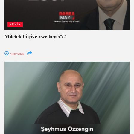
NERÎN
Miletek bi çiyê xwe heye???
15/07/2026