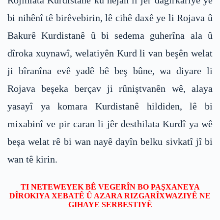
bi nihênî tê birêvebirin, lê cihê daxê ye li Rojava û
Bakurê Kurdistanê û bi sedema guherîna ala û
dîroka xuynawî, welatiyên Kurd li van beşên welat
ji bîranîna evê yadê bê beş bûne, wa diyare li
Rojava beşeka berçav ji rûniştvanên wê, alaya
yasayî ya komara Kurdistanê hildiden, lê bi
mixabinî ve pir caran li jêr desthilata Kurdî ya wê
beşa welat rê bi wan nayê dayîn belku sivkatî jî bi
wan tê kirin.
TI NETEWEYEK BÊ VEGERÎN BO PAŞXANEYA
DÎROKIYA XEBATÊ Û AZARA RIZGARÎXWAZIYÊ NE
GIHAYE SERBESTIYÊ