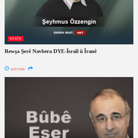
NERÎN
Rewşa Şerê Navbera DYE-Îsraîl û Îranê
18/07/2026