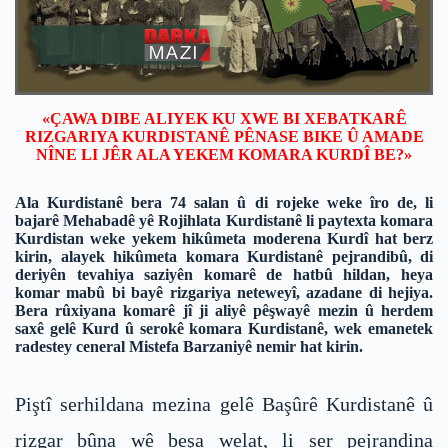
«ÇAWA DIBE ALIYEK KU XWE BI XEBATKARÊ
RIZGARIYA KURDISTANÊ PÊNASE BIKE Û AMADE
NÎNE LI JÊR ALA YEKEM KOMARA KURDÎ BE?»
Ala Kurdistanê bera 74 salan û di rojeke weke îro de, li
bajarê Mehabadê yê Rojihlata Kurdistanê li paytexta komara
Kurdistan weke yekem hikûmeta moderena Kurdî hat berz
kirin, alayek hikûmeta komara Kurdistanê pejrandibû, di
deriyên tevahiya saziyên komarê de hatbû hildan, heya
komar mabû bi bayê rizgariya neteweyî, azadane di hejiya.
Bera rûxiyana komarê jî ji aliyê pêşwayê mezin û herdem
saxê gelê Kurd û serokê komara Kurdistanê, wek emanetek
radestey ceneral Mistefa Barzaniyê nemir hat kirin.
Piştî serhildana mezina gelê Başûrê Kurdistanê û
rizgar bûna wê beşa welat, li ser pejrandina