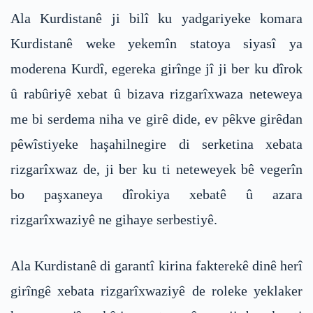
Ala Kurdistanê ji bilî ku yadgariyeke komara
Kurdistanê weke yekemîn statoya siyasî ya
moderena Kurdî, egereka girînge jî ji ber ku dîrok
û rabûriyê xebat û bizava rizgarîxwaza neteweya
me bi serdema niha ve girê dide, ev pêkve girêdan
pêwîstiyeke haşahilnegire di serketina xebata
rizgarîxwaz de, ji ber ku ti neteweyek bê vegerîn
bo paşxaneya dîrokiya xebatê û azara
rizgarîxwaziyê ne gihaye serbestiyê.
Ala Kurdistanê di garantî kirina fakterekê dinê herî
girîngê xebata rizgarîxwaziyê de roleke yeklaker