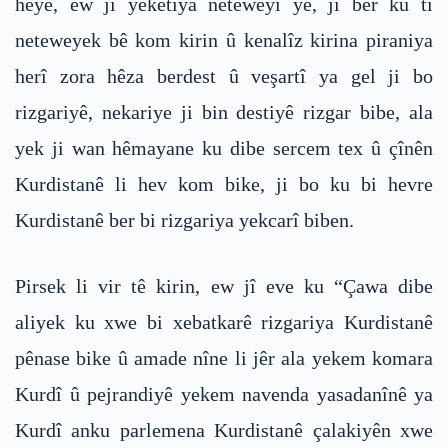
heye, ew jî yekêtiya neteweyî ye, ji ber ku ti
neteweyek bê kom kirin û kenalîz kirina piraniya
herî zora hêza berdest û veşartî ya gel ji bo
rizgariyê, nekariye ji bin destiyê rizgar bibe, ala
yek ji wan hêmayane ku dibe sercem tex û çînên
Kurdistanê li hev kom bike, ji bo ku bi hevre
Kurdistanê ber bi rizgariya yekcarî biben.
Pirsek li vir tê kirin, ew jî eve ku “Çawa dibe
aliyek ku xwe bi xebatkarê rizgariya Kurdistanê
pênase bike û amade nîne li jêr ala yekem komara
Kurdî û pejrandiyê yekem navenda yasadanînê ya
Kurdî anku parlemena Kurdistanê çalakiyên xwe