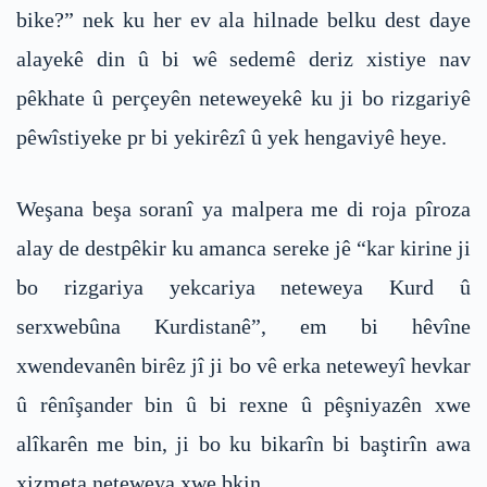
bike?” nek ku her ev ala hilnade belku dest daye
alayekê din û bi wê sedemê deriz xistiye nav
pêkhate û perçeyên neteweyekê ku ji bo rizgariyê
pêwîstiyeke pr bi yekirêzî û yek hengaviyê heye.
Weşana beşa soranî ya malpera me di roja pîroza
alay de destpêkir ku amanca sereke jê “kar kirine ji
bo rizgariya yekcariya neteweya Kurd û
serxwebûna Kurdistanê”, em bi hêvîne
xwendevanên birêz jî ji bo vê erka neteweyî hevkar
û rênîşander bin û bi rexne û pêşniyazên xwe
alîkarên me bin, ji bo ku bikarîn bi baştirîn awa
xizmeta neteweya xwe bkin.