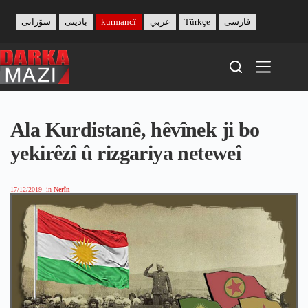
Skip
to
سۆرانی
بادینی
kurmancî
عربي
Türkçe
فارسی
content
Ala Kurdistanê, hêvînek ji bo
yekirêzî û rizgariya neteweî
17/12/2019
in
Nerîn