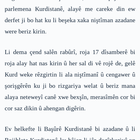
parlemena Kurdistanê, alayê me careke din ew
derfet ji bo hat ku li beşeka xaka niştîman azadane
were beriz kirin.
Li dema çend salên rabûrî, roja 17 dîsamberê bi
roja alay hat nas kirin û her sal di vê rojê de, gelê
Kurd weke rêzgirtin li ala niştîmanî û cengawer û
şorişgêrên ku ji bo rizgariya welat û beriz mana
alaya neteweyî canê xwe bexşîn, merasîmên cor bi
cor saz dikin û ahengan digêrin.
Ev helkefte li Başûrê Kurdistanê bi azadane û li
Rojihlata Kurdistanê ku hêjan li jêr dagîrkariyê ye