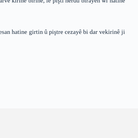
rve kirinê birîne, lê piştî herdu birayên wî hatine
an hatine girtin û piştre cezayê bi dar vekirinê ji