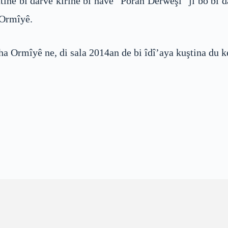
ine bi darve kirinê bi navê “Poran Derwêşî” ji bo bi da
 Ormîyê.
ha Ormîyê ne, di sala 2014an de bi îdî’aya kuştina du kes