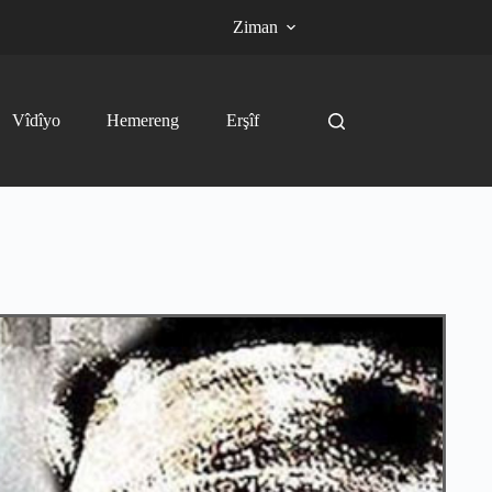
Ziman
Vîdîyo
Hemereng
Erşîf