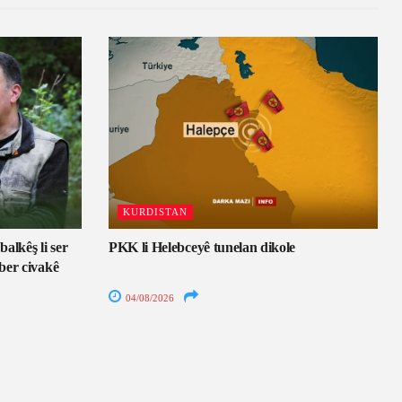
KURDISTAN
alkêş li ser
PKK li Helebceyê tunelan dikole
ber civakê
04/08/2026