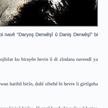
n bi navê “Daryoş Derwêşî û Daniş Derwêşî” bi
jhilat ku birayên hevin û di zîndana navendî ya
an hatibû birîn, duhî sibehê bi hevre li girtîgeha