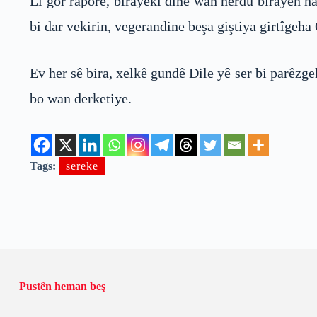
Li gor raporê, birayekî dinê wan herdu birayên hat
bi dar vekirin, vegerandine beşa giştiya girtîgeha
Ev her sê bira, xelkê gundê Dile yê ser bi parêzge
bo wan derketiye.
Tags:
sereke
Pustên heman beş