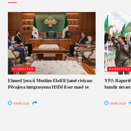
KURDISTAN
KURDISTAN
Ehmed Şera û Mezlûm Ebdî li Şamê civiyan:
YPJ: Raportê
Pêvajoya integrasyona HSDê li ser masê ye
hundir nerast
04/08/2026
04/08/2026