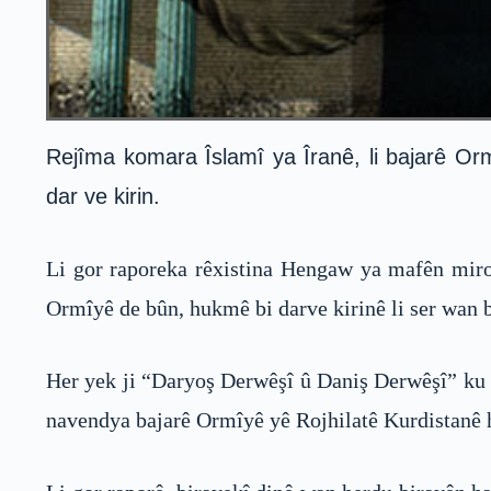
Rejîma komara Îslamî ya Îranê, li bajarê Orm
dar ve kirin.
Li gor raporeka rêxistina Hengaw ya mafên miro
Ormîyê de bûn, hukmê bi darve kirinê li ser wan bi
Her yek ji “Daryoş Derwêşî û Daniş Derwêşî” ku be
navendya bajarê Ormîyê yê Rojhilatê Kurdistanê h