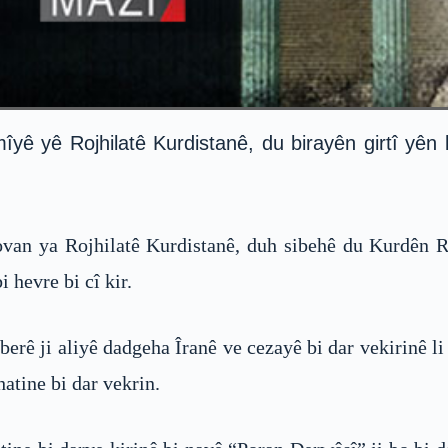
îyê yê Rojhilatê Kurdistanê, du birayên girtî yê
van ya Rojhilatê Kurdistanê, duh sibehê du Kurdên Ro
 hevre bi cî kir.
rê ji aliyê dadgeha Îranê ve cezayê bi dar vekirinê li w
atine bi dar vekrin.