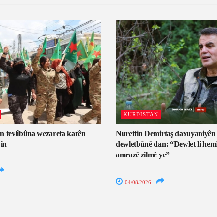
KURDISTAN
n tevlîbûna wezareta karên
Nurettin Demirtaş daxuyaniyên b
 in
dewletbûnê dan: “Dewlet li hem
amrazê zilmê ye”
04/08/2026