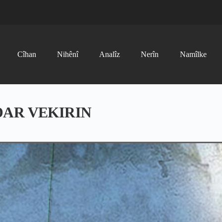
Cîhan
Nihênî
Analîz
Nerîn
Namîlke
 DAR VEKIRIN