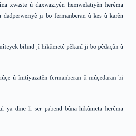
yîna xwaste û daxwaziyên hemwelatiyên herêma
ina dadperweriyê ji bo fermanberan û kes û karên
mîteyek bilind jî hikûmetê pêkanî ji bo pêdaçûn û
 mûçe û îmtîyazatên fermanberan û mûçedaran bi
lal ya dine li ser pabend bûna hikûmeta herêma