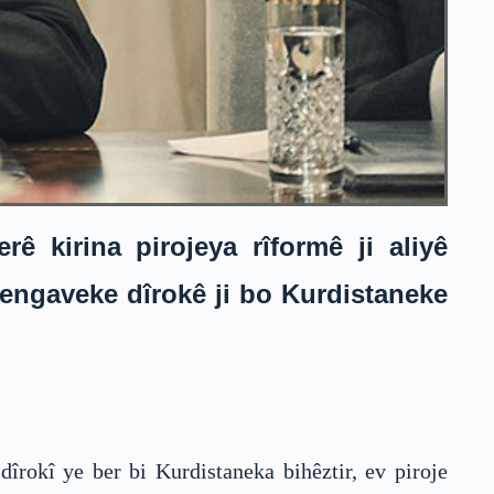
 kirina pirojeya rîformê ji aliyê
 hengaveke dîrokê ji bo Kurdistaneke
îrokî ye ber bi Kurdistaneka bihêztir, ev piroje