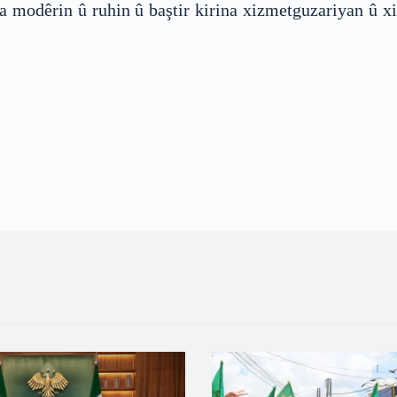
a modêrin û ruhin û baştir kirina xizmetguzariyan û 