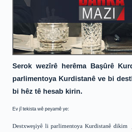
Serok wezîrê herêma Başûrê Kurdi
parlimentoya Kurdistanê ve bi destk
bi hêz tê hesab kirin.
Ev jî tekista wê peyamê ye:
Destxweşiyê li parlimentoya Kurdistanê dikim ji