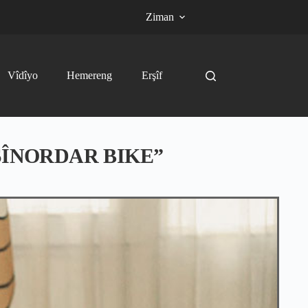
Ziman
Vîdîyo
Hemereng
Erşîf
SÎNORDAR BIKE”