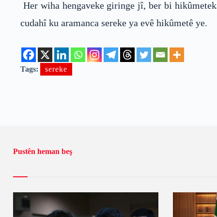
Her wiha hengaveke giringe jî, ber bi hikûmetek
cudahî ku aramanca sereke ya evê hikûmetê ye.
Tags:
sereke
Pustên heman beş