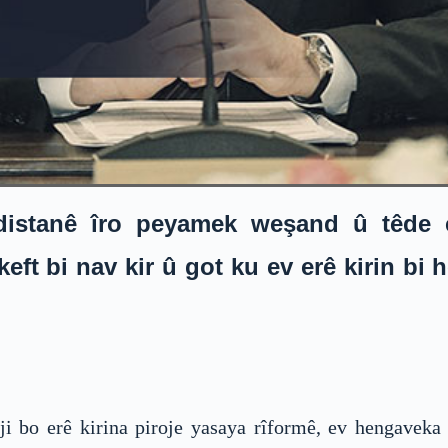
stanê îro peyamek weşand û têde erê
eft bi nav kir û got ku ev erê kirin bi
 bo erê kirina piroje yasaya rîformê, ev hengaveka d