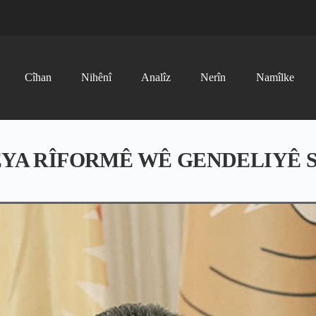
Cîhan
Nihênî
Analîz
Nerîn
Namîlke
EYA RÎFORMÊ WÊ GENDELIYÊ 