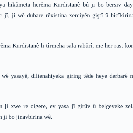
 ya hikûmeta herêma Kurdistanê bû ji bo bersiv da
jî, ji wê dubare rêxistina xerciyên giştî û bicîkir
ma Kurdistanê li tîrmeha sala rabûrî, me her rast ko
 wê yasayê, diltenahiyeka giring têde heye derbarê
 ji xwe re digere, ev yasa jî girûv û belgeyeke ze
 ji bo jinavbirina wê.