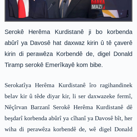
Serokê Herêma Kurdistanê ji bo korbenda
abûrî ya Davosê hat daxwaz kirin û tê çaverê
kirin di perawêza Korbendê de, digel Donald
Tiramp serokê Emerîkayê kom bibe.
Serokatîya Herêma Kurdistanê îro ragihandinek
belav kir û têde diyar kir, li ser daxwazeke fermî,
Nêçîrvan Barzanî Serokê Herêma Kurdistanê dê
beşdarî korbenda abûrî ya cîhanî ya Davosê bît, her
wiha di perawêza korbendê de, wê digel Donald