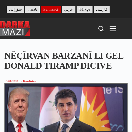
Skip
to
سۆرانی
بادینی
kurmancî
عربي
Türkçe
فارسی
content
NÊÇÎRVAN BARZANÎ LI GEL
DONALD TIRAMP DICIVE
19/01/2020
in
Kurdistan