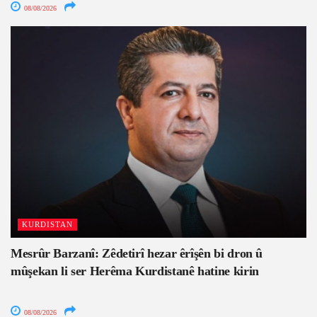
08/08/2026
KURDISTAN
Mesrûr Barzanî: Zêdetirî hezar êrîşên bi dron û
mûşekan li ser Herêma Kurdistanê hatine kirin
08/08/2026