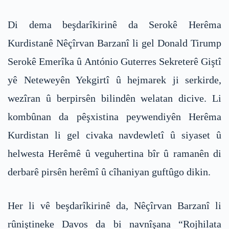
Di dema beşdarîkirinê da Serokê Herêma
Kurdistanê Nêçîrvan Barzanî li gel Donald Tirump
Serokê Emerîka û António Guterres Sekreterê Giştî
yê Neteweyên Yekgirtî û hejmarek ji serkirde,
wezîran û berpirsên bilindên welatan dicive. Li
kombûnan da pêşxistina peywendiyên Herêma
Kurdistan li gel civaka navdewletî û siyaset û
helwesta Herêmê û veguhertina bîr û ramanên di
derbarê pirsên herêmî û cîhaniyan guftûgo dikin.
Her li vê beşdarîkirinê da, Nêçîrvan Barzanî li
rûniştineke Davos da bi navnîşana “Rojhilata