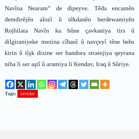
Navîna Nearam” de dipeyve. Têda encamên
demdirêjên alozî û têkdanên berdewamiyên
Rojhilata Navîn ku bûne çavkaniya tirs û
dilgiraniyeke mezina cîhanî û navçeyî têne behs
kirin û tîşk dixine ser bandora stratejiya qeyrana
niha li ser aştî û aramiya li Kendav, Iraq û Sûriye.
Tags:
sereke