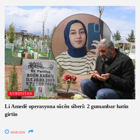
KURDISTAN
Li Amedê operasyona sûcên sîberî: 2 gumanbar hatin
girtin
08/08/2026