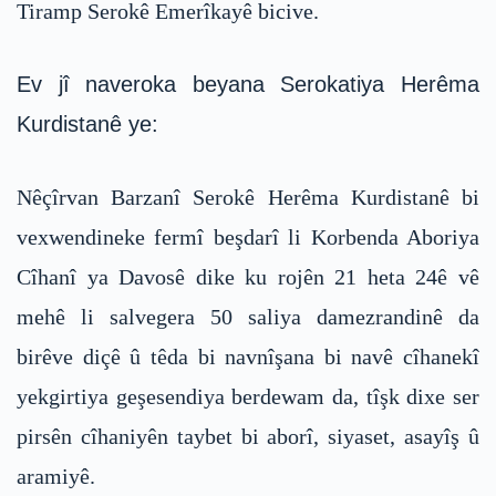
Tiramp Serokê Emerîkayê bicive.
Ev jî naveroka beyana Serokatiya Herêma
Kurdistanê ye:
Nêçîrvan Barzanî Serokê Herêma Kurdistanê bi
vexwendineke fermî beşdarî li Korbenda Aboriya
Cîhanî ya Davosê dike ku rojên 21 heta 24ê vê
mehê li salvegera 50 saliya damezrandinê da
birêve diçê û têda bi navnîşana bi navê cîhanekî
yekgirtiya geşesendiya berdewam da, tîşk dixe ser
pirsên cîhaniyên taybet bi aborî, siyaset, asayîş û
aramiyê.