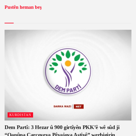
Pustên heman beş
KURDISTAN
Dem Partî: 3 Hezar û 900 girtîyên PKK’ê wê sûd ji
“Qanûna Çarçoveya Pêvajoya Aştiyê” werbigirin