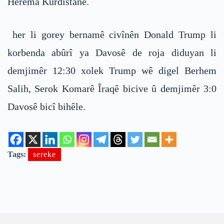
Herêma Kurdistanê.
her li gorey bernamê civînên Donald Trump li
korbenda abûrî ya Davosê de roja diduyan li
demjimêr 12:30 xolek Trump wê digel Berhem
Salih, Serok Komarê Îraqê bicive û demjimêr 3:0
Davosê bicî bihêle.
Tags:
sereke