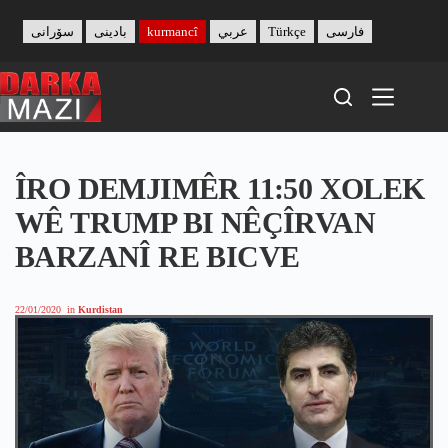
Skip
to
سۆرانی
بادینی
kurmancî
عربي
Türkçe
فارسی
content
ÎRO DEMJIMÊR 11:50 XOLEK
WÊ TRUMP BI NÊÇÎRVAN
BARZANÎ RE BICVE
22/01/2020
in
Kurdistan