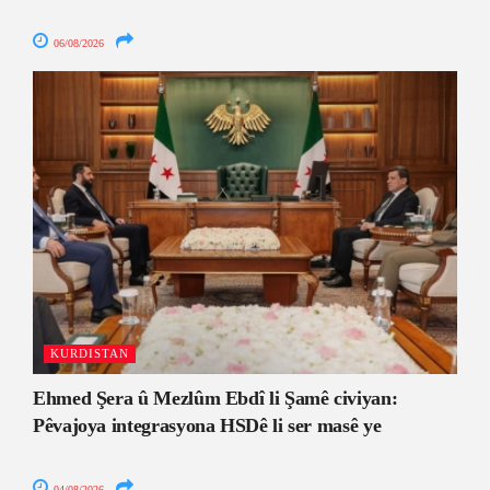
06/08/2026
KURDISTAN
Ehmed Şera û Mezlûm Ebdî li Şamê civiyan:
Pêvajoya integrasyona HSDê li ser masê ye
04/08/2026