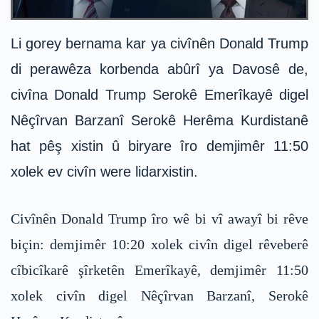
Li gorey bernama kar ya civînên Donald Trump
di perawêza korbenda abûrî ya Davosê de,
civîna Donald Trump Serokê Emerîkayê digel
Nêçîrvan Barzanî Serokê Herêma Kurdistanê
hat pêş xistin û biryare îro demjimêr 11:50
xolek ev civîn were lidarxistin.
Civînên Donald Trump îro wê bi vî awayî bi rêve
biçin: demjimêr 10:20 xolek civîn digel rêveberê
cîbicîkarê şîrketên Emerîkayê, demjimêr 11:50
xolek civîn digel Nêçîrvan Barzanî, Serokê