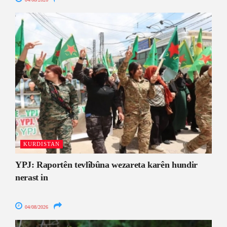
KURDISTAN
YPJ: Raportên tevlîbûna wezareta karên hundir
nerast in
04/08/2026