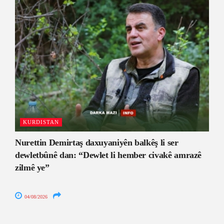
KURDISTAN
Nurettin Demirtaş daxuyaniyên balkêş li ser
dewletbûnê dan: “Dewlet li hember civakê amrazê
zilmê ye”
04/08/2026