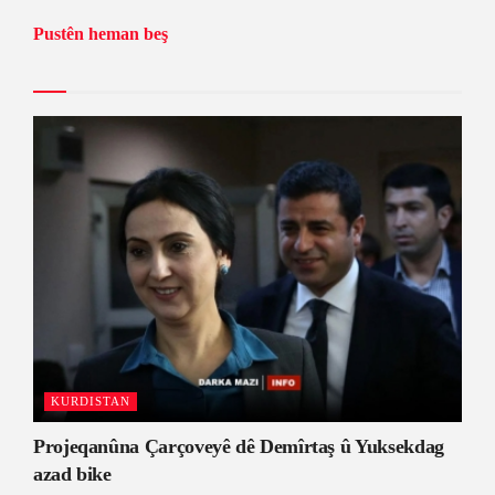
Pustên heman beş
KURDISTAN
Projeqanûna Çarçoveyê dê Demîrtaş û Yuksekdag
azad bike