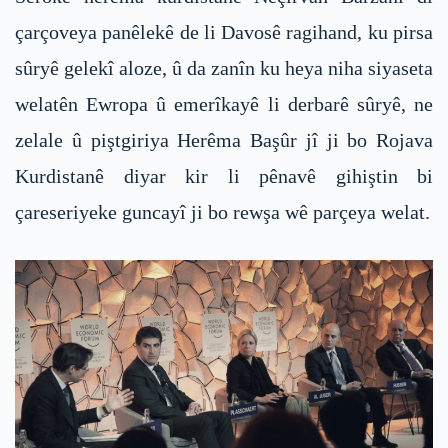
çarçoveya panêlekê de li Davosê ragihand, ku pirsa
sûryê gelekî aloze, û da zanîn ku heya niha siyaseta
welatên Ewropa û emerîkayê li derbarê sûryê, ne
zelale û piştgiriya Herêma Başûr jî ji bo Rojava
Kurdistanê diyar kir li pênavê gihiştin bi
çareseriyeke guncayî ji bo rewşa wê parçeya welat.