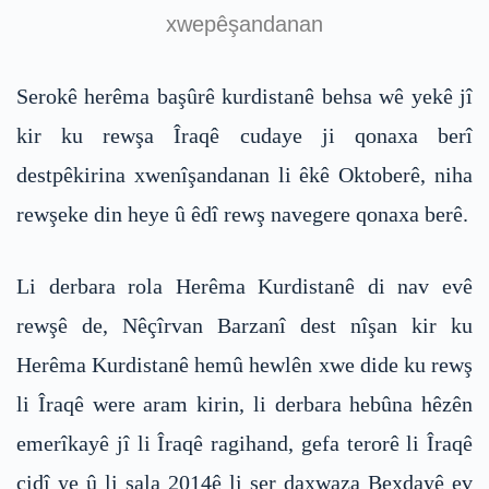
xwepêşandanan
Serokê herêma başûrê kurdistanê behsa wê yekê jî
kir ku rewşa Îraqê cudaye ji qonaxa berî
destpêkirina xwenîşandanan li êkê Oktoberê, niha
rewşeke din heye û êdî rewş navegere qonaxa berê.
Li derbara rola Herêma Kurdistanê di nav evê
rewşê de, Nêçîrvan Barzanî dest nîşan kir ku
Herêma Kurdistanê hemû hewlên xwe dide ku rewş
li Îraqê were aram kirin, li derbara hebûna hêzên
emerîkayê jî li Îraqê ragihand, gefa terorê li Îraqê
cidî ye û li sala 2014ê li ser daxwaza Bexdayê ev