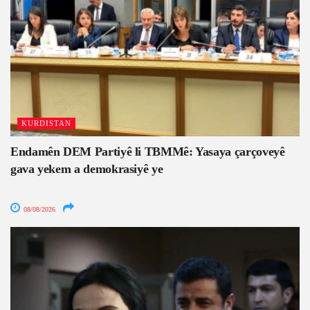
KURDISTAN
Endamên DEM Partiyê li TBMMê: Yasaya çarçoveyê
gava yekem a demokrasiyê ye
08/08/2026