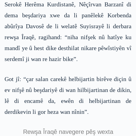
Serokê Herêma Kurdistanê, Nêçîrvan Barzanî di
dema beşdariya xwe da li panêlekê Korbenda
abûrîya Davosê de li welatê Suyisrayê li derbara
rewşa Îraqê, ragihand: “niha nifşek nû hatîye ku
mandî ye û hest dike desthilat nikare pêwîstiyên vî
serdemî ji wan re hazir bike”.
Got jî: “çar salan carekê helbijartin birêve diçin û
ev nifşê nû beşdariyê di wan hilbijartinan de dikin,
lê di encamê da, ewên di helbijartinan de
derdikevin li gor heza wan nînin”.
Rewşa Îraqê navegere pêş wexta