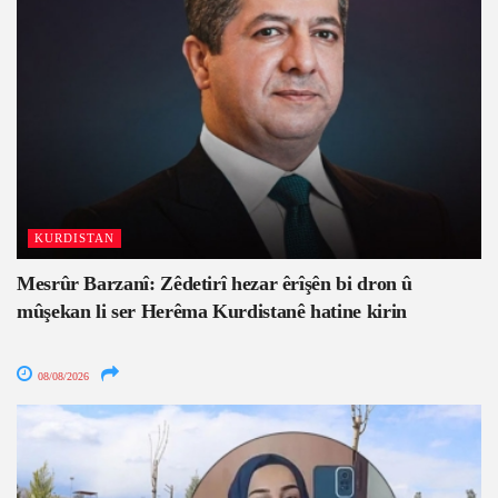
KURDISTAN
Mesrûr Barzanî: Zêdetirî hezar êrîşên bi dron û
mûşekan li ser Herêma Kurdistanê hatine kirin
08/08/2026