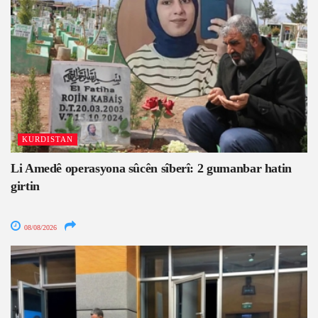
KURDISTAN
Li Amedê operasyona sûcên sîberî: 2 gumanbar hatin
girtin
08/08/2026