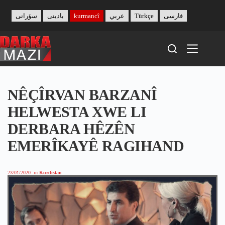
Skip
to
سۆرانی
بادینی
kurmancî
عربي
Türkçe
فارسی
content
NÊÇÎRVAN BARZANÎ
HELWESTA XWE LI
DERBARA HÊZÊN
EMERÎKAYÊ RAGIHAND
23/01/2020
in
Kurdistan