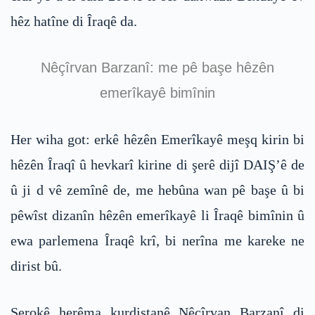
hêz hatîne di Îraqê da.
Nêçîrvan Barzanî: me pê başe hêzên
emerîkayê bimînin
Her wiha got: erkê hêzên Emerîkayê meşq kirin bi
hêzên Îraqî û hevkarî kirine di şerê dijî DAIŞ’ê de
û ji d vê zemînê de, me hebûna wan pê başe û bi
pêwîst dizanîn hêzên emerîkayê li Îraqê bimînin û
ewa parlemena Îraqê krî, bi nerîna me kareke ne
dirist bû.
Serokê herêma kurdistanê Nêçîrvan Barzanî di