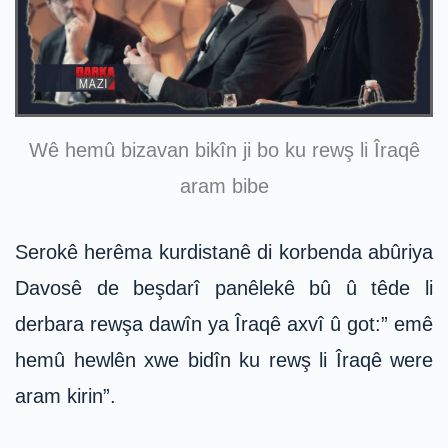
Wê hemû bizavan bikîn ji bo ku rewş li Îraqê
aram bibe
Serokê herêma kurdistanê di korbenda abûriya
Davosê de beşdarî panêlekê bû û têde li
derbara rewşa dawîn ya Îraqê axvî û got:” emê
hemû hewlên xwe bidîn ku rewş li Îraqê were
aram kirin”.