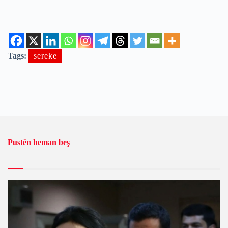
Tags:
sereke
Pustên heman beş