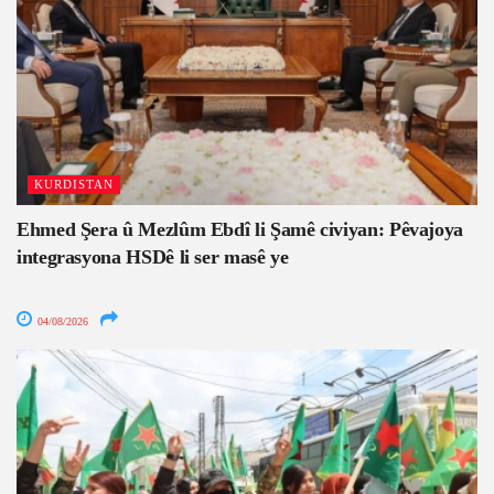
KURDISTAN
Ehmed Şera û Mezlûm Ebdî li Şamê civiyan: Pêvajoya
integrasyona HSDê li ser masê ye
04/08/2026