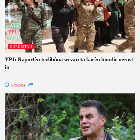
KURDISTAN
YPJ: Raportên tevlîbûna wezareta karên hundir nerast
in
04/08/2026