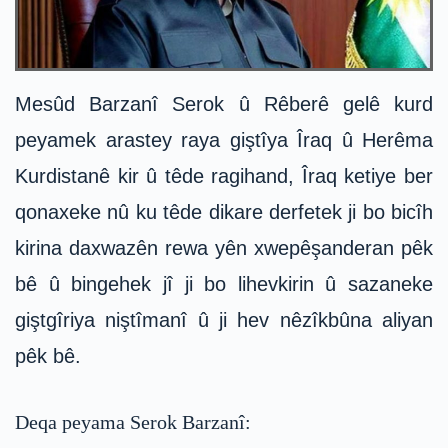
Mesûd Barzanî Serok û Rêberê gelê kurd
peyamek arastey raya giştîya Îraq û ‌Herêma
Kurdistanê kir û têde ragihand, Îraq ketiye ber
qonaxeke nû ku têde dikare derfetek ji bo bicîh
kirina daxwazên rewa yên xwepêşanderan pêk
bê û bingehek jî ji bo lihevkirin û sazaneke
giştgîriya niştîmanî û ji hev nêzîkbûna aliyan
pêk bê.
Deqa peyama Serok Barzanî: