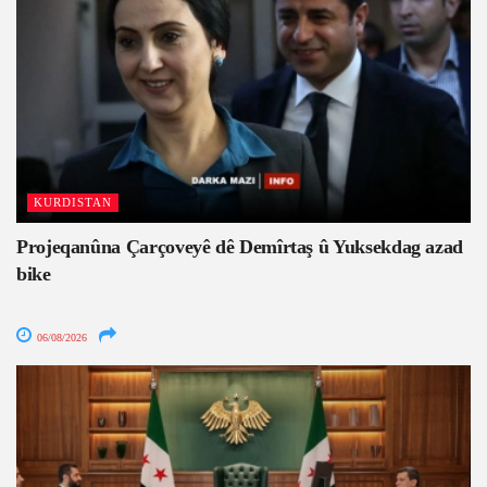
KURDISTAN
Projeqanûna Çarçoveyê dê Demîrtaş û Yuksekdag azad
bike
06/08/2026