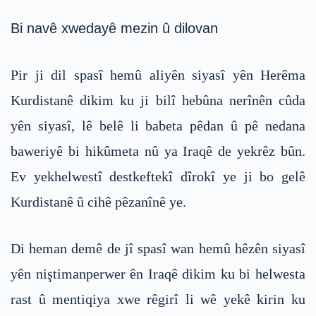
Bi navê xwedayê mezin û dilovan
Pir ji dil spasî hemû aliyên siyasî yên Herêma
Kurdistanê dikim ku ji bilî hebûna nerînên cûda
yên siyasî, lê belê li babeta pêdan û pê nedana
baweriyê bi hikûmeta nû ya Iraqê de yekrêz bûn.
Ev yekhelwestî destkeftekî dîrokî ye ji bo gelê
Kurdistanê û cihê pêzanînê ye.
Di heman demê de jî spasî wan hemû hêzên siyasî
yên niştimanperwer ên Iraqê dikim ku bi helwesta
rast û mentiqiya xwe rêgirî li wê yekê kirin ku