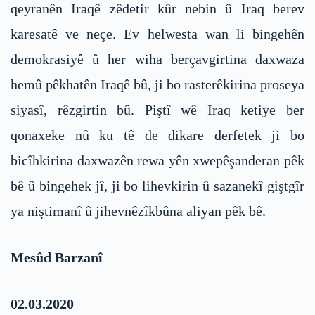
qeyranên Iraqê zêdetir kûr nebin û Iraq berev
karesatê ve neçe. Ev helwesta wan li bingehên
demokrasiyê û her wiha berçavgirtina daxwaza
hemû pêkhatên Iraqê bû, ji bo rasterêkirina proseya
siyasî, rêzgirtin bû. Piştî wê Iraq ketiye ber
qonaxeke nû ku tê de dikare derfetek ji bo
bicîhkirina daxwazên rewa yên xwepêşanderan pêk
bê û bingehek jî, ji bo lihevkirin û sazanekî giştgîr
ya niştimanî û jihevnêzîkbûna aliyan pêk bê.
Mesûd Barzanî
02.03.2020