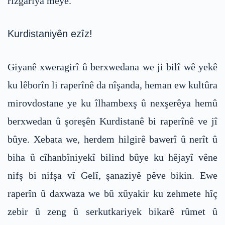
rizgariya meye.
Kurdistaniyên ezîz!
Giyanê xweragirî û berxwedana we ji bilî wê yekê
ku lêborîn li raperînê da nîşanda, heman ew kultûra
mirovdostane ye ku îlhambexş û nexşerêya hemû
berxwedan û şoreşên Kurdistanê bi raperînê ve jî
bûye. Xebata we, herdem hilgirê bawerî û nerît û
biha û cîhanbîniyekî bilind bûye ku hêjayî vêne
nifş bi nifşa vî Gelî, şanaziyê pêve bikin. Ewe
raperîn û daxwaza we bû xûyakir ku zehmete hîç
zebir û zeng û serkutkariyek bikarê rûmet û