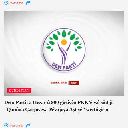
09/08/2026
KURDISTAN
Dem Partî: 3 Hezar û 900 girtîyên PKK’ê wê sûd ji
“Qanûna Çarçoveya Pêvajoya Aştiyê” werbigirin
09/08/2026