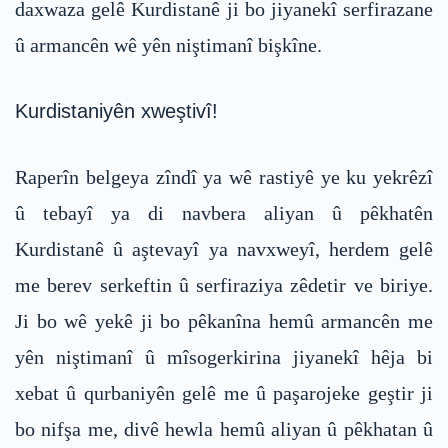
daxwaza gelê Kurdistanê ji bo jiyanekî serfirazane
û armancên wê yên niştimanî bişkîne.
Kurdistaniyên xweştivî!
Raperîn belgeya zîndî ya wê rastiyê ye ku yekrêzî
û tebayî ya di navbera aliyan û pêkhatên
Kurdistanê û aştevayî ya navxweyî, herdem gelê
me berev serkeftin û serfiraziya zêdetir ve biriye.
Ji bo wê yekê ji bo pêkanîna hemû armancên me
yên niştimanî û mîsogerkirina jiyanekî hêja bi
xebat û qurbaniyên gelê me û paşarojeke geştir ji
bo nifşa me, divê hewla hemû aliyan û pêkhatan û