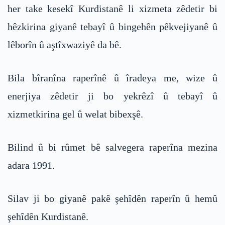
her take kesekî Kurdistanê li xizmeta zêdetir bi
hêzkirina giyanê tebayî û bingehên pêkvejiyanê û
lêborîn û aştîxwaziyê da bê.
Bila bîranîna raperînê û îradeya me, wize û
enerjiya zêdetir ji bo yekrêzî û tebayî û
xizmetkirina gel û welat bibexşê.
Bilind û bi rûmet bê salvegera raperîna mezina
adara 1991.
Silav ji bo giyanê pakê şehîdên raperîn û hemû
şehîdên Kurdistanê.