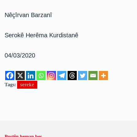
Nêçîrvan Barzanî
Serokê Herêma Kurdistanê
04/03/2020
Tags:
sereke
Pustên heman beş