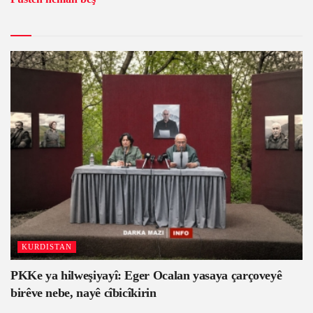
KURDISTAN
PKKe ya hilweşiyayî: Eger Ocalan yasaya çarçoveyê
birêve nebe, nayê cîbicîkirin