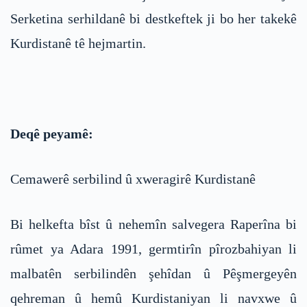
Serketina serhildanê bi destkeftek ji bo her takekê
Kurdistanê tê hejmartin.
Deqê peyamê:
Cemawerê serbilind û xweragirê Kurdistanê
Bi helkefta bîst û nehemîn salvegera Raperîna bi
rûmet ya Adara 1991, germtirîn pîrozbahiyan li
malbatên serbilindên şehîdan û Pêşmergeyên
qehreman û hemû Kurdistaniyan li navxwe û