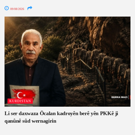
09/08/2026
KURDISTAN
Li ser daxwaza Öcalan kadroyên berê yên PKKê ji
qanûnê sûd wernagirin