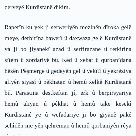
derveyê Kurdistanê dikim.
Raperîn ku yek ji serweriyên mezinên dîroka gelê
meye, derbirîna bawerî û daxwaza gelê Kurdistanê
ya ji bo jiyanekî azad û serfirazane û retkirina
sîtem û zordariyê bû. Ked û xebat û qurbanîdana
hêzên Pêşmerge û gedeyên gel û yekîtî û yekrêziya
aliyên siyasî û pêkhatan û hemû xelkê Kurdistanê
bû. Parastina destkeftan jî, erk û berpirsyariya
hemû aliyan û pêkhat û hemû take kesekî
Kurdistanê ye û wefadariye ji bo giyanê pakê
şehîdên me yên qehreman û hemû qurbaniyên rêya