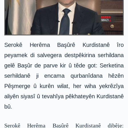
Serokê Herêma Başûrê Kurdistanê îro
peyamek di salvegera destpêkirina serhildana
gelê Başûr de parve kir û têde got: Serketina
serhildanê ji encama qurbanîdana hêzên
Pêşmerge û kurên wilat, her wiha yekrêzîya
aliyên siyasî û tevahîya pêkhateyên Kurdistanê
bû.
Serokê Herêma Başûrê Kurdistanê dibêje: