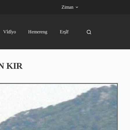
Ziman
Vîdîyo
Hemereng
Erşîf
N KIR