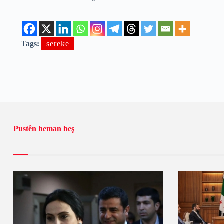
Tags:
sereke
Pustên heman beş