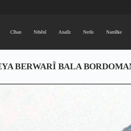
Cîhan
Nihênî
Analîz
Nerîn
Namîlke
EYA BERWARÎ BALA BORDOMA