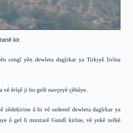
tanê kir.
ên cengî yên dewleta dagîrkar ya Tirkiyê livîna
a vê êrîşê ji bo gelê navçeyê çêbûye.
ê zêdekirine û bi vê sedemê dewleta dagîrkar ya
ye û gef li muxtarê Gundî kirîne, vê yekê xelkê