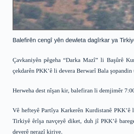
Balefirên cengî yên dewleta dagîrkar ya Tirkiy
Çavkaniyên pêgeha “Darka Mazî” li Başûrê Kurdi
çekdarên PKK’ê li devera Berwarî Bala şopandin 
Herweha dest nîşan kir, balefiran li demjimêr 7:0
Vê hefteyê Partîya Karkerên Kurdistanê PKK’ê l
Tirkiyê êrîşa navçeyê diket, duh jî PKK’ê bare
deverê nerazî kiriye.