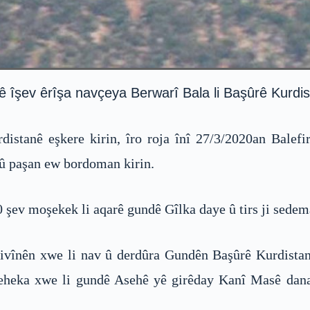
ê îşev êrîşa navçeya Berwarî Bala li Başûrê Kurdis
stanê eşkere kirin, îro roja înî 27/3/2020an Balefir
û paşan ew bordoman kirin.
0 şev moşekek li aqarê gundê Gîlka daye û tirs ji sedem
ivînên xwe li nav û derdûra Gundên Başûrê Kurdistan
geheka xwe li gundê Asehê yê girêday Kanî Masê dana