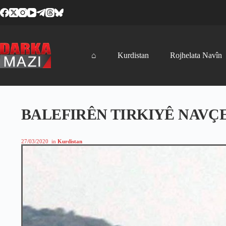
Skip
to
content
⌂
Kurdistan
Rojhelata Navîn
BALEFIRÊN TIRKIYÊ NAVÇ
27/03/2020
in
Kurdistan