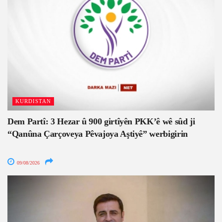
KURDISTAN
Dem Partî: 3 Hezar û 900 girtîyên PKK’ê wê sûd ji
“Qanûna Çarçoveya Pêvajoya Aştiyê” werbigirin
09/08/2026