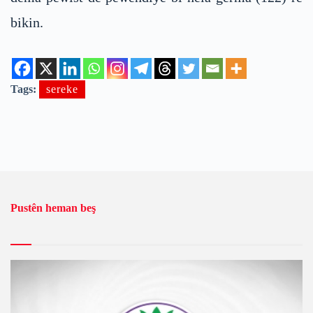
bikin.
Tags:
sereke
Pustên heman beş