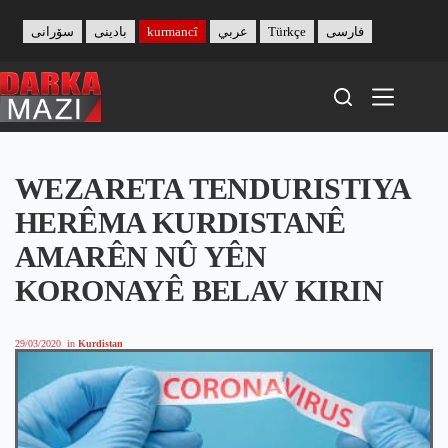
Skip
to
سۆرانی
بادینی
kurmancî
عربي
Türkçe
فارسی
content
WEZARETA TENDURISTIYA
HERÊMA KURDISTANÊ
AMARÊN NÛ YÊN
KORONAYÊ BELAV KIRIN
29/03/2020
in
Kurdistan