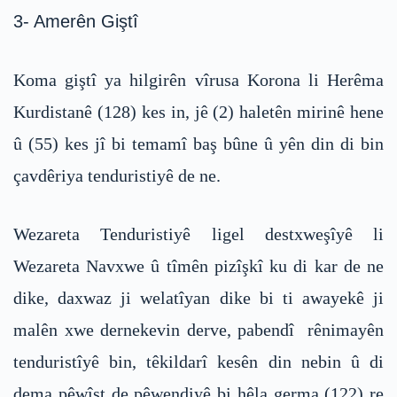
3- Amerên Giştî
Koma giştî ya hilgirên vîrusa Korona li Herêma
Kurdistanê (128) kes in, jê (2) haletên mirinê hene
û (55) kes jî bi temamî baş bûne û yên din di bin
çavdêriya tenduristiyê de ne.
Wezareta Tenduristiyê ligel destxweşîyê li
Wezareta Navxwe û tîmên pizîşkî ku di kar de ne
dike, daxwaz ji welatîyan dike bi ti awayekê ji
malên xwe dernekevin derve, pabendî rênimayên
tenduristîyê bin, têkildarî kesên din nebin û di
dema pêwîst de pêwendiyê bi hêla germa (122) re