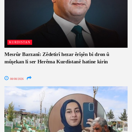
KURDISTAN
Mesrûr Barzanî: Zêdetirî hezar êrîşên bi dron û
mûşekan li ser Herêma Kurdistanê hatine kirin
08/08/2026