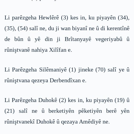
Li parêzgeha Hewlêrê (3) kes in, ku piyayên (34),
(35), (54) salî ne, du ji wan biyanî ne û di kerentînê
de bûn û yê din ji Brîtanyayê vegeriyabû û
rûniştvanê nahiya Xilîfan e.
Li Parêzgeha Silêmaniyê (1) jineke (70) salî ye û
rûniştvana qezeya Derbendîxan e.
Li Parêzgeha Duhokê (2) kes in, ku piyayên (19) û
(21) salî ne û berketiyên pêketiyên berê yên
rûniştvanekî Duhokê û qezaya Amêdiyê ne.