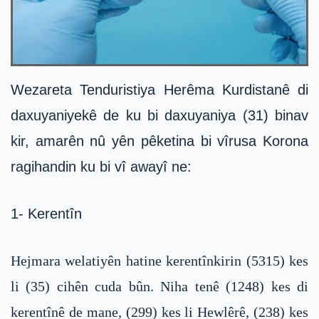
Wezareta Tenduristiya Herêma Kurdistanê di
daxuyaniyekê de ku bi daxuyaniya (31) binav
kir, amarên nû yên pêketina bi vîrusa Korona
ragihandin ku bi vî awayî ne:
1- Kerentîn
Hejmara welatiyên hatine kerentînkirin (5315) kes
li (35) cihên cuda bûn. Niha tenê (1248) kes di
kerentînê de mane, (299) kes li Hewlêrê, (238) kes