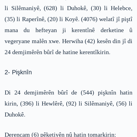
li Silêmaniyê, (628) li Duhokê, (30) li Helebce,
(35) li Raperînê, (20) li Koyê. (4076) welatî jî piştî
mana du hefteyan ji kerentînê derketine û
vegeryane malên xwe. Herwiha (42) kesên din jî di
24 demjimêrên bûrî de hatine kerentîkirin.
2- Pişknîn
Di 24 demjimêrên bûrî de (544) pişknîn hatin
kirin, (396) li Hewlêrê, (92) li Silêmaniyê, (56) li
Duhokê.
Derencam (6) pêketiyên nû hatin tomarkirin: