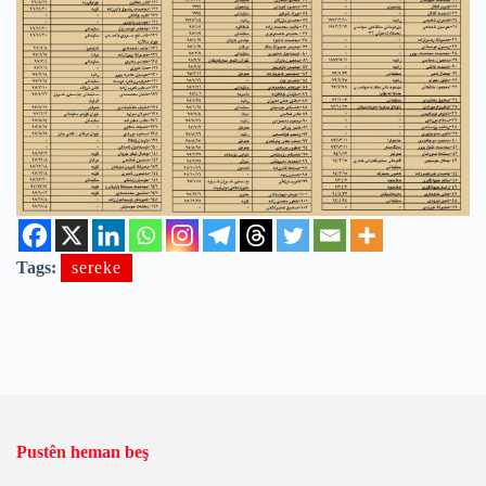
Tags:
sereke
Pustên heman beş