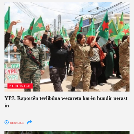
KURDISTAN
YPJ: Raportên tevlîbûna wezareta karên hundir nerast
in
04/08/2026