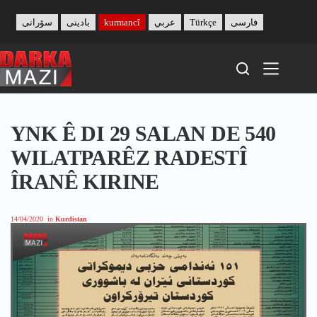
Skip
to
سۆرانی
بادینی
kurmancî
عربي
Türkçe
فارسی
content
YNK Ê DI 29 SALAN DE 540
WILATPARÊZ RADESTÎ
ÎRANÊ KIRINE
14/04/2020
in
Kurdistan