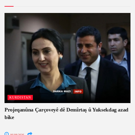
KURDISTAN
Projeqanûna Çarçoveyê dê Demîrtaş û Yuksekdag azad
bike
06/08/2026