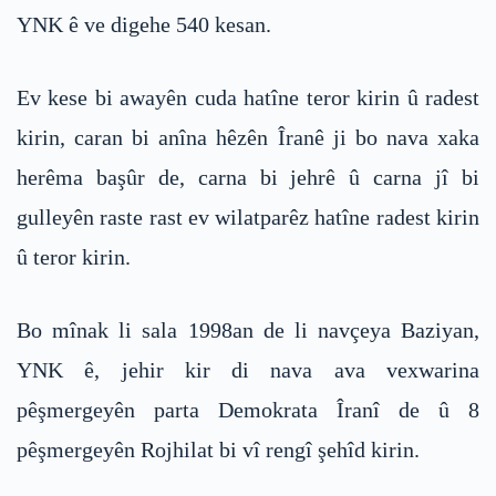
YNK ê ve digehe 540 kesan.
Ev kese bi awayên cuda hatîne teror kirin û radest
kirin, caran bi anîna hêzên Îranê ji bo nava xaka
herêma başûr de, carna bi jehrê û carna jî bi
gulleyên raste rast ev wilatparêz hatîne radest kirin
û teror kirin.
Bo mînak li sala 1998an de li navçeya Baziyan,
YNK ê, jehir kir di nava ava vexwarina
pêşmergeyên parta Demokrata Îranî de û 8
pêşmergeyên Rojhilat bi vî rengî şehîd kirin.