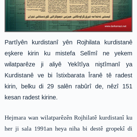
Partîyên kurdistanî yên Rojhilata kurdistanê
eşkere kirin ku mistefa Selîmî ne yekem
wilatparêze ji aliyê Yekîtîya niştîmanî ya
Kurdistanê ve bi îstixbarata Îranê tê radest
kirin, belku di 29 salên rabûrî de, nêzî 151
kesan radest kirine.
Hejmara wan wilatparêzên Rojhilatê kurdistanî ku
her ji sala 1991an heya niha bi destê gropekî di