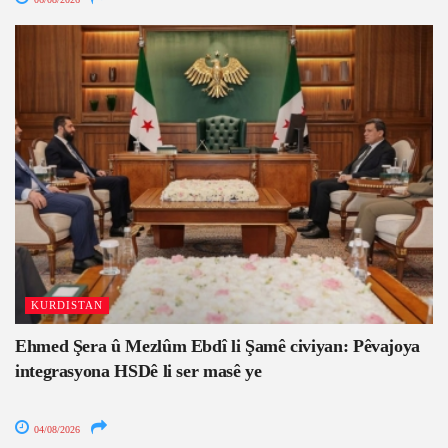
KURDISTAN
Ehmed Şera û Mezlûm Ebdî li Şamê civiyan: Pêvajoya
integrasyona HSDê li ser masê ye
04/08/2026