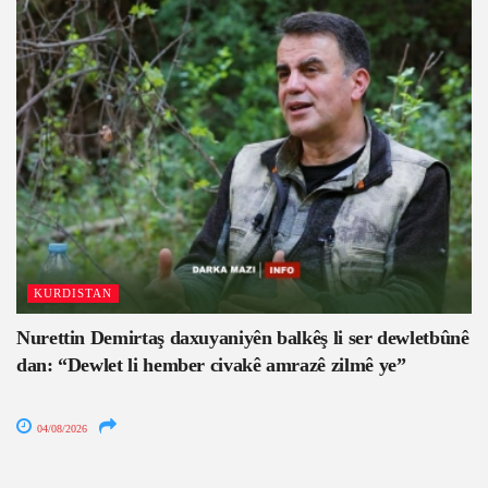
KURDISTAN
Nurettin Demirtaş daxuyaniyên balkêş li ser dewletbûnê
dan: “Dewlet li hember civakê amrazê zilmê ye”
04/08/2026