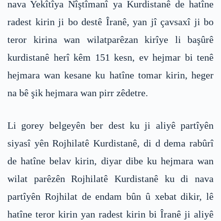
nava Yekîtîya Nîştîmanî ya Kurdistanê de hatîne
radest kirin ji bo destê Îranê, yan jî çavsaxî ji bo
teror kirina wan wilatparêzan kirîye li başûrê
kurdistanê herî kêm 151 kesn, ev hejmar bi tenê
hejmara wan kesane ku hatîne tomar kirin, heger
na bê şik hejmara wan pirr zêdetre.
Li gorey belgeyên ber dest ku ji aliyê partîyên
siyasî yên Rojhilatê Kurdistanê, di d dema rabûrî
de hatîne belav kirin, diyar dibe ku hejmara wan
wilat parêzên Rojhilatê Kurdistanê ku di nava
partîyên Rojhilat de endam bûn û xebat dikir, lê
hatîne teror kirin yan radest kirin bi Îranê ji aliyê