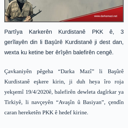
Partîya Karkerên Kurdistanê PKK ê, 3
gerîlayên din li Başûrê Kurdistanê ji dest dan,
wexta ku ketine ber êrîşên balefirên cengê.
Çavkaniyên pêgeha “Darka Mazî” li Başûrê
Kurdistanê eşkere kirin, ji duh heya îro roja
yekşemî 19/4/2020ê, balefirên dewleta dagîrkar ya
Tirkiyê, li navçeyên “Avaşîn û Basiyan”, çendîn
caran hereketên PKK ê hedef kirine.