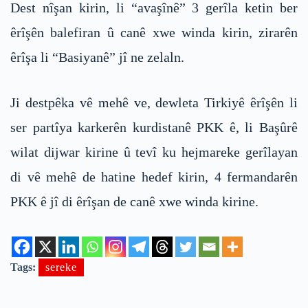
Dest nîşan kirin, li “avaşînê” 3 gerîla ketin ber
êrîşên balefiran û canê xwe winda kirin, zirarên
êrîşa li “Basiyanê” jî ne zelaln.
Ji destpêka vê mehê ve, dewleta Tirkiyê êrîşên li
ser partîya karkerên kurdistanê PKK ê, li Başûrê
wilat dijwar kirine û tevî ku hejmareke gerîlayan
di vê mehê de hatine hedef kirin, 4 fermandarên
PKK ê jî di êrîşan de canê xwe winda kirine.
Tags:
sereke