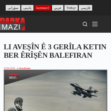
Skip
to
سۆرانی
بادینی
kurmancî
عربي
Türkçe
فارسی
content
LI AVEŞÎN Ê 3 GERÎLA KETIN
BER ÊRÎŞÊN BALEFIRAN
19/04/2020
in
Kurdistan