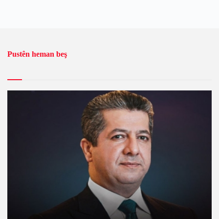
Pustên heman beş