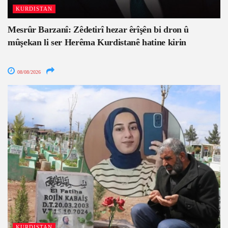
KURDISTAN
Mesrûr Barzanî: Zêdetirî hezar êrîşên bi dron û
mûşekan li ser Herêma Kurdistanê hatine kirin
08/08/2026
KURDISTAN