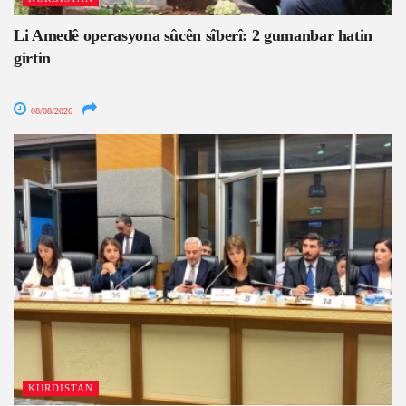
Li Amedê operasyona sûcên sîberî: 2 gumanbar hatin
girtin
08/08/2026
KURDISTAN