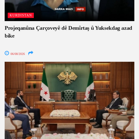
KURDISTAN
Projeqanûna Çarçoveyê dê Demîrtaş û Yuksekdag azad
bike
06/08/2026