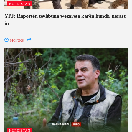
KURDISTAN
YPJ: Raportên tevlîbûna wezareta karên hundir nerast
in
04/08/2026
KURDISTAN