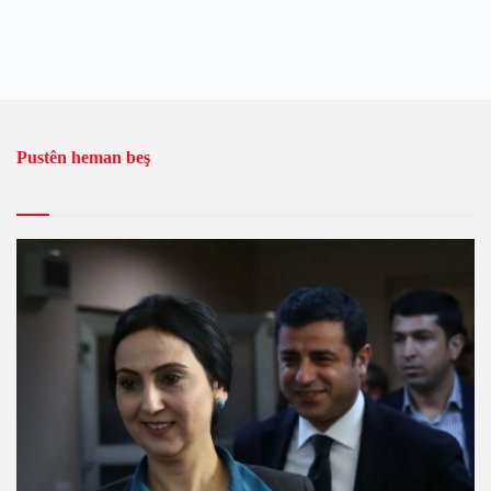
Pustên heman beş