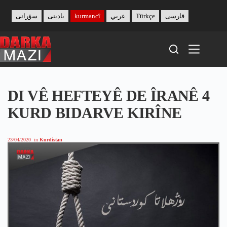
Skip
to
سۆرانی
بادینی
kurmancî
عربي
Türkçe
فارسی
content
DI VÊ HEFTEYÊ DE ÎRANÊ 4
KURD BIDARVE KIRÎNE
23/04/2020
in
Kurdistan