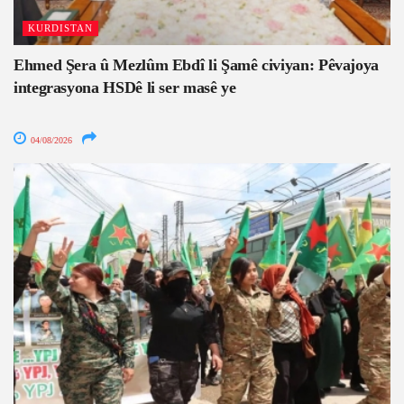
KURDISTAN
Ehmed Şera û Mezlûm Ebdî li Şamê civiyan: Pêvajoya
integrasyona HSDê li ser masê ye
04/08/2026