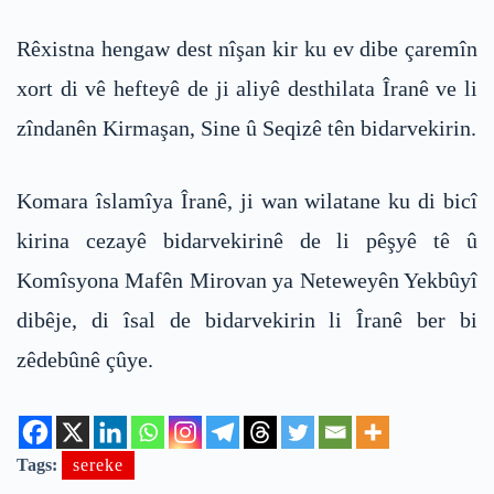
Rêxistna hengaw dest nîşan kir ku ev dibe çaremîn
xort di vê hefteyê de ji aliyê desthilata Îranê ve li
zîndanên Kirmaşan, Sine û Seqizê tên bidarvekirin.
Komara îslamîya Îranê, ji wan wilatane ku di bicî
kirina cezayê bidarvekirinê de li pêşyê tê û
Komîsyona Mafên Mirovan ya Neteweyên Yekbûyî
dibêje, di îsal de bidarvekirin li Îranê ber bi
zêdebûnê çûye.
Tags:
sereke