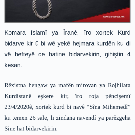
Komara îslamî ya Îranê, îro xortek Kurd
bidarve kir û bi wê yekê hejmara kurdên ku di
vê hefteyê de hatine bidarvekirin, gihiştin 4
kesan.
Rêxistna hengaw ya mafên mirovan ya Rojhilata
Kurdistanê eşkere kir, îro roja pêncişemî
23/4/2020ê, xortek kurd bi navê “Sîna Mihemedî”
ku temen 26 sale, li zindana navendî ya parêzgeha
Sine hat bidarvekirin.