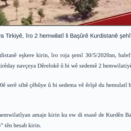
a Tirkiyê, îro 2 hemwilatî li Başûrê Kurdistanê şeh
stanê eşkere kirin, îro roja şemî 30/5/2020an, balef
irêday navçeya Dêrelokê û bi wê sedemê 2 hemwilatiyên
:00ê serê sibê çêbûye û bi sedema vê êrîşê du hemula
emwilatîyan amaje kirin ku ew di esasê de Kurdên Bak
” tên hesab kirin.