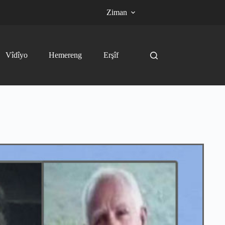
Ziman
Vîdîyo
Hemereng
Erşîf