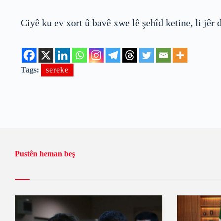
Ciyê ku ev xort û bavê xwe lê şehîd ketine, li jêr
Tags:
sereke
Pustên heman beş