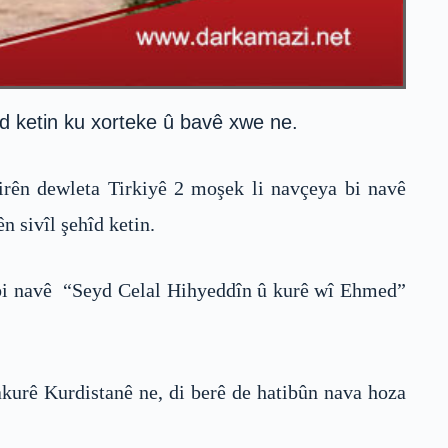
îd ketin ku xorteke û bavê xwe ne.
irên dewleta Tirkiyê 2 moşek li navçeya bi navê
 sivîl şehîd ketin.
tî bi navê “Seyd Celal Hihyeddîn û kurê wî Ehmed”
urê Kurdistanê ne, di berê de hatibûn nava hoza