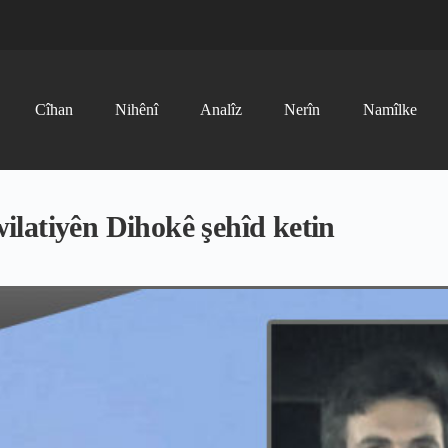
Cîhan
Nihênî
Analîz
Nerîn
Namîlke
latiyên Dihokê şehîd ketin