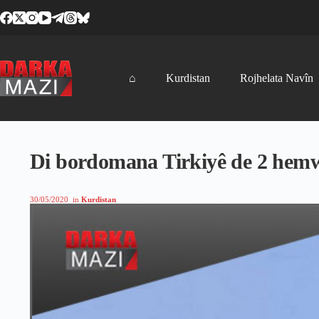
Skip
to
content
⌂
Kurdistan
Rojhelata Navîn
Di bordomana Tirkiyê de 2 hemwi
30/05/2020
in
Kurdistan