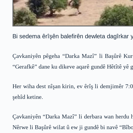
Bi sedema êrîşên balefirên dewleta dagîrkar y
Çavkaniyên pêgeha “Darka Mazî” li Başûrê Kurdi
“Gerafkê” dane ku dikeve aqarê gundê Hêtîtê yê g
Her wiha dest nîşan kirin, ev êrîş li demjimêr 7
şehîd ketine.
Çavkaniyên “Darka Mazî” li derbara wan herdu h
Nêrwe li Başûrê wilat û ew ji gundê bi navê “Bîbo