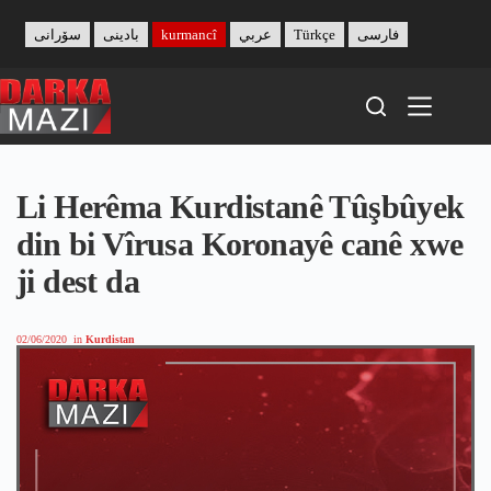
Skip
to
سۆرانی
بادینی
kurmancî
عربي
Türkçe
فارسی
content
Li Herêma Kurdistanê Tûşbûyek
din bi Vîrusa Koronayê canê xwe
ji dest da
02/06/2020
in
Kurdistan