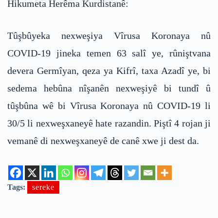
Hikumeta Herêma Kurdistanê:
Tûşbûyeka nexweşiya Vîrusa Koronaya nû
COVID-19 jineka temen 63 salî ye, rûniştvana
devera Germîyan, qeza ya Kifrî, taxa Azadî ye, bi
sedema hebûna nîşanên nexweşiyê bi tundî û
tûşbûna wê bi Vîrusa Koronaya nû COVID-19 li
30/5 li nexweşxaneyê hate razandin. Piştî 4 rojan ji
vemanê di nexweşxaneyê de canê xwe ji dest da.
Tags:
sereke