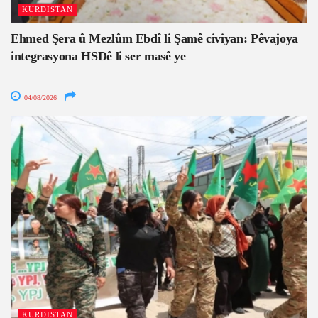
KURDISTAN
Ehmed Şera û Mezlûm Ebdî li Şamê civiyan: Pêvajoya
integrasyona HSDê li ser masê ye
04/08/2026
KURDISTAN