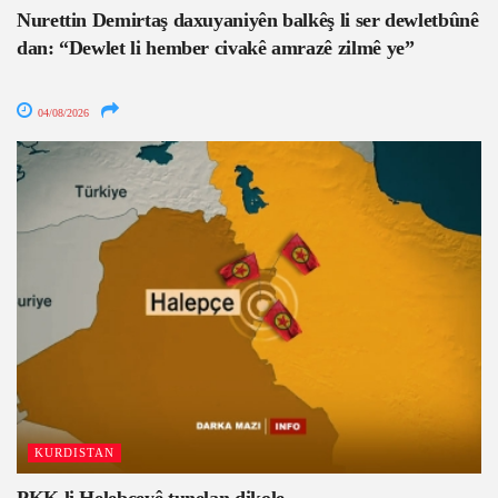
Nurettin Demirtaş daxuyaniyên balkêş li ser dewletbûnê
dan: “Dewlet li hember civakê amrazê zilmê ye”
04/08/2026
KURDISTAN
PKK li Helebceyê tunelan dikole