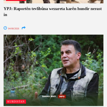
YPJ: Raportên tevlîbûna wezareta karên hundir nerast
in
04/08/2026
KURDISTAN