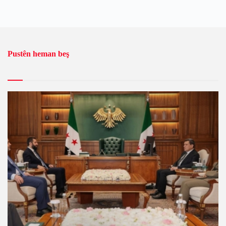
Pustên heman beş