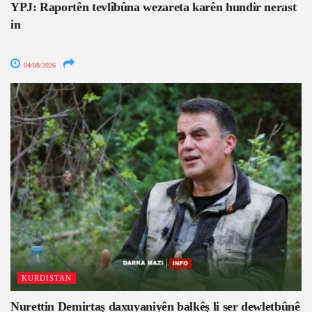
YPJ: Raportên tevlîbûna wezareta karên hundir nerast
in
04/08/2026
KURDISTAN
Nurettin Demirtaş daxuyaniyên balkêş li ser dewletbûnê