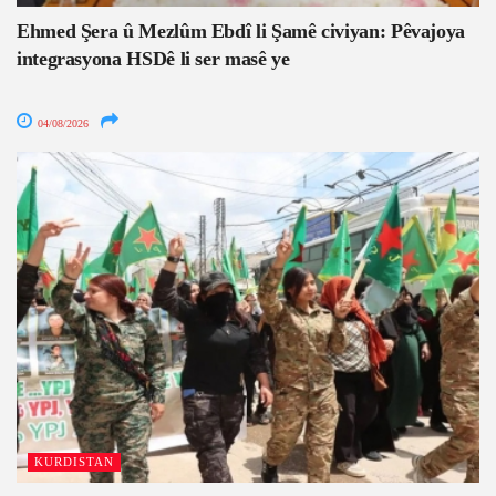
Ehmed Şera û Mezlûm Ebdî li Şamê civiyan: Pêvajoya
integrasyona HSDê li ser masê ye
04/08/2026
KURDISTAN