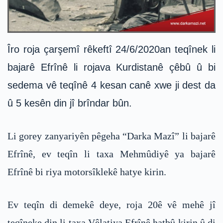
Îro roja çarşemî rêkeftî 24/6/2020an teqînek li
bajarê Efrînê li rojava Kurdistanê çêbû û bi
sedema vê teqînê 4 kesan canê xwe ji dest da
û 5 kesên din jî brîndar bûn.
Li gorey zanyariyên pêgeha “Darka Mazî” li bajarê
Efrînê, ev teqîn li taxa Mehmûdiyê ya bajarê
Efrînê bi riya motorsîklekê hatye kirin.
Ev teqîn di demekê deye, roja 20ê vê mehê jî
teqîneke din li taxa Vêlatiya Efrînê hatbû kirin û di