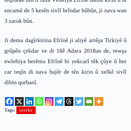
encamê de 5 kesên sivîl brîndar bûbûn, ji nava wan
3 zarok bûn.
Ji dema dagîrkirina Efrînê ji aliyê artêşa Tirkiyê û
grûpên çekdar ve di 18ê Adara 2018an de, rewşa
ewlehiya herêma Efrînê bi yekcarî têk çûye û her
car teqîn di nava bajêr de tên kirin û xelkê sivîl
dibin qurbanî.
Tags:
sereke