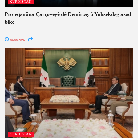
KURDISTAN
Projeqanûna Çarçoveyê dê Demîrtaş û Yuksekdag azad
bike
06/08/2026
KURDISTAN