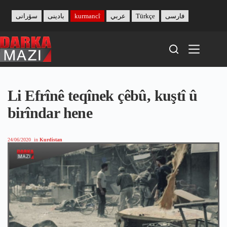
Skip
to
سۆرانی
بادینی
kurmancî
عربي
Türkçe
فارسی
content
Li Efrînê teqînek çêbû, kuştî û
birîndar hene
24/06/2020
in
Kurdistan