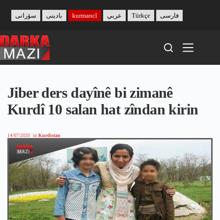
Skip
to
سۆرانی
بادینی
kurmancî
عربي
Türkçe
فارسی
content
Jiber ders dayînê bi zimanê
Kurdî 10 salan hat zîndan kirin
14/07/2020
in
Kurdistan