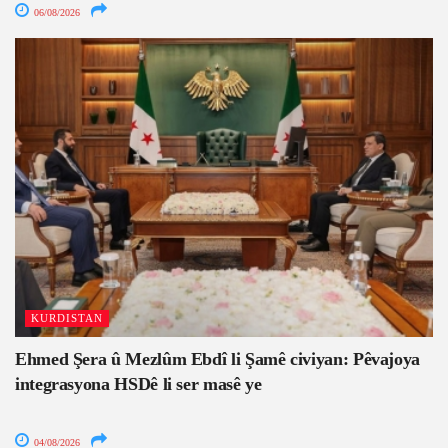
06/08/2026
KURDISTAN
Ehmed Şera û Mezlûm Ebdî li Şamê civiyan: Pêvajoya
integrasyona HSDê li ser masê ye
04/08/2026