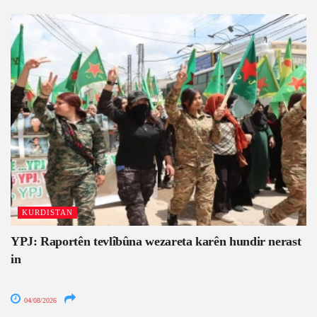
KURDISTAN
YPJ: Raportên tevlîbûna wezareta karên hundir nerast
in
04/08/2026