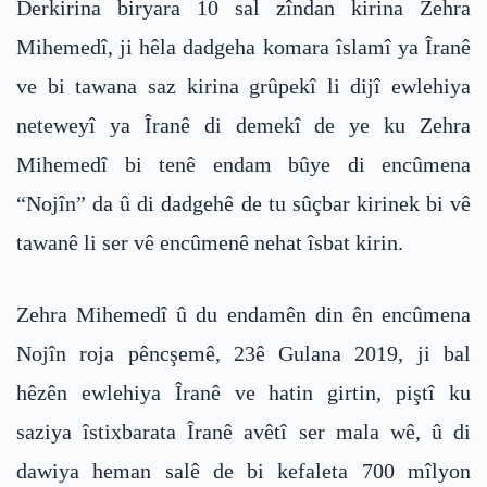
Derkirina biryara 10 sal zîndan kirina Zehra
Mihemedî, ji hêla dadgeha komara îslamî ya Îranê
ve bi tawana saz kirina grûpekî li dijî ewlehiya
neteweyî ya Îranê di demekî de ye ku Zehra
Mihemedî bi tenê endam bûye di encûmena
“Nojîn” da û di dadgehê de tu sûçbar kirinek bi vê
tawanê li ser vê encûmenê nehat îsbat kirin.
Zehra Mihemedî û du endamên din ên encûmena
Nojîn roja pêncşemê, 23ê Gulana 2019, ji bal
hêzên ewlehiya Îranê ve hatin girtin, piştî ku
saziya îstixbarata Îranê avêtî ser mala wê, û di
dawiya heman salê de bi kefaleta 700 mîlyon