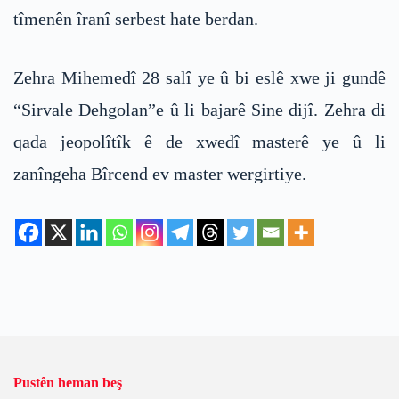
tîmenên îranî serbest hate berdan.
Zehra Mihemedî 28 salî ye û bi eslê xwe ji gundê
“Sirvale Dehgolan”e û li bajarê Sine dijî. Zehra di
qada jeopolîtîk ê de xwedî masterê ye û li
zanîngeha Bîrcend ev master wergirtiye.
Pustên heman beş