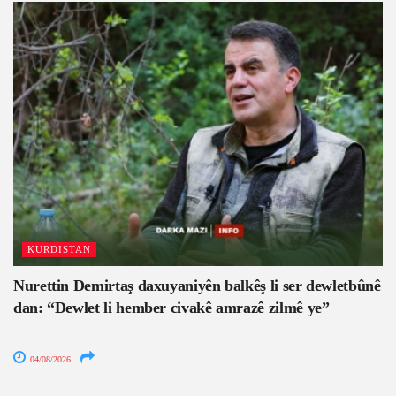
KURDISTAN
Nurettin Demirtaş daxuyaniyên balkêş li ser dewletbûnê
dan: “Dewlet li hember civakê amrazê zilmê ye”
04/08/2026