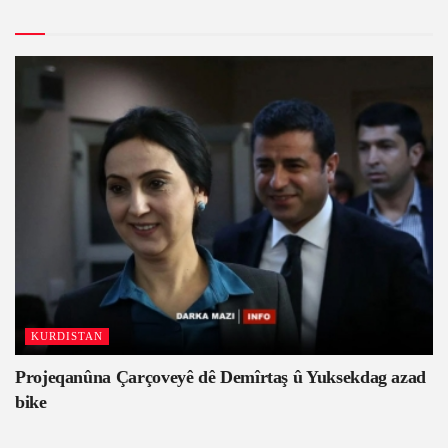
KURDISTAN
Projeqanûna Çarçoveyê dê Demîrtaş û Yuksekdag azad
bike