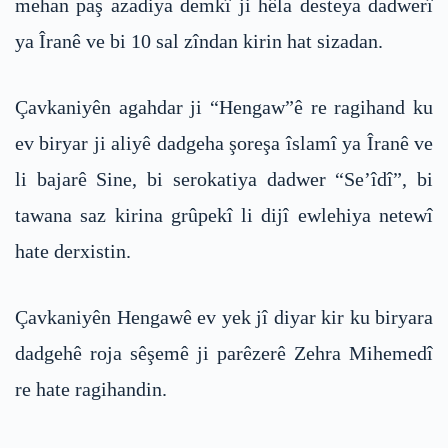
mehan paş azadiya demkî ji hêla desteya dadwerî
ya Îranê ve bi 10 sal zîndan kirin hat sizadan.
Çavkaniyên agahdar ji “Hengaw”ê re ragihand ku
ev biryar ji aliyê dadgeha şoreşa îslamî ya Îranê ve
li bajarê Sine, bi serokatiya dadwer “Se’îdî”, bi
tawana saz kirina grûpekî li dijî ewlehiya netewî
hate derxistin.
Çavkaniyên Hengawê ev yek jî diyar kir ku biryara
dadgehê roja sêşemê ji parêzerê Zehra Mihemedî
re hate ragihandin.