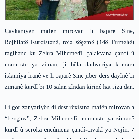
Çavkaniyên mafên mirovan li bajarê Sine,
Rojhilatê Kurdistanê, roja sêşemê (14ê Tîrmehê)
ragihand ku Zehra Mihemedî, çalakvana çandî û
mamoste ya ziman, ji hêla dadweriya komara
îslamîya Îranê ve li bajarê Sine jiber ders dayînê bi
zimanê kurdî bi 10 salan zîndan kirinê hat siza dan.
Li gor zanyariyên di dest rêxistna mafên mirovan a
“hengaw”, Zehra Mihemedî, mamoste ya zimanê
kurdî û seroka encûmena çandî-civakî ya Nojîn, 7