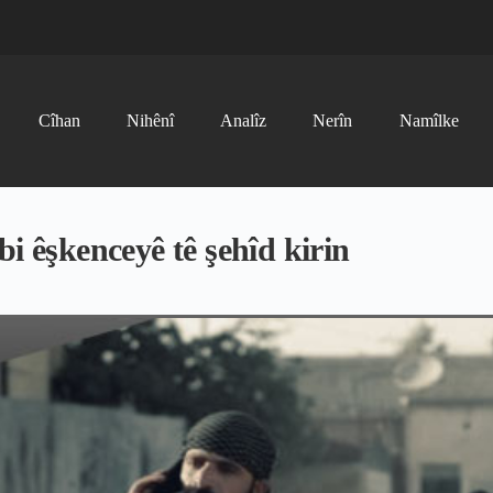
Cîhan
Nihênî
Analîz
Nerîn
Namîlke
i êşkenceyê tê şehîd kirin