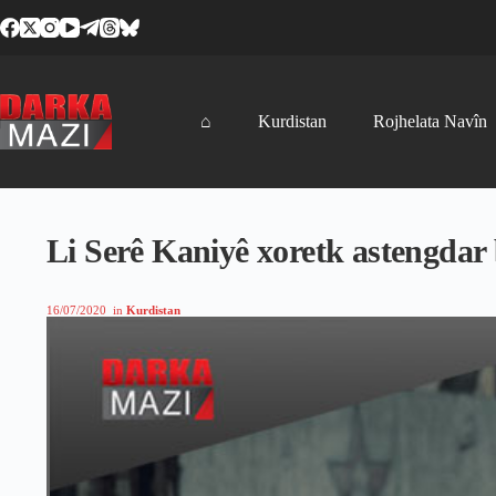
Skip
to
content
⌂
Kurdistan
Rojhelata Navîn
Li Serê Kaniyê xoretk astengdar b
16/07/2020
in
Kurdistan