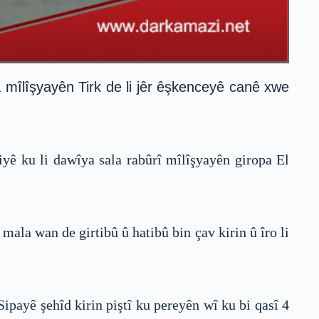
a mîlîşyayên Tirk de li jêr êşkenceyê canê xwe
yê ku li dawîya sala rabûrî mîlîşyayên giropa El
 mala wan de girtibû û hatibû bin çav kirin û îro li
payê şehîd kirin piştî ku pereyên wî ku bi qasî 4