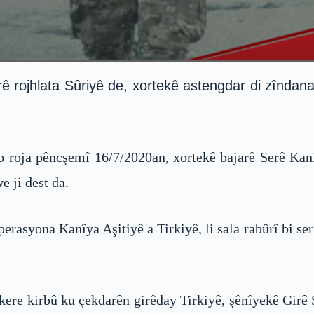
ê rojhlata Sûriyê de, xortekê astengdar di zîndan
o roja pêncşemî 16/7/2020an, xortekê bajarê Serê Kani
e ji dest da.
erasyona Kanîya Aşitiyê a Tirkiyê, li sala rabûrî bi ser
ere kirbû ku çekdarên girêday Tirkiyê, şênîyekê Girê Si