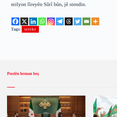
milyon lîreyên Sûrî bûn, jê stendin.
Tags:
sereke
Pustên heman beş