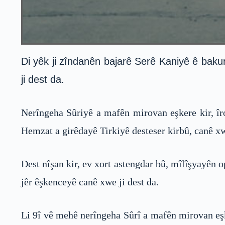
Di yêk ji zîndanên bajarê Serê Kaniyê ê bakur
ji dest da.
Nerîngeha Sûriyê a mafên mirovan eşkere kir, îr
Hemzat a girêdayê Tirkiyê desteser kirbû, canê xw
Dest nîşan kir, ev xort astengdar bû, mîlîşyayên op
jêr êşkenceyê canê xwe ji dest da.
Li 9î vê mehê nerîngeha Sûrî a mafên mirovan eşk