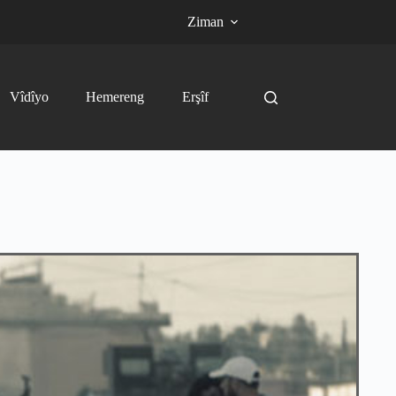
Ziman
Vîdîyo
Hemereng
Erşîf