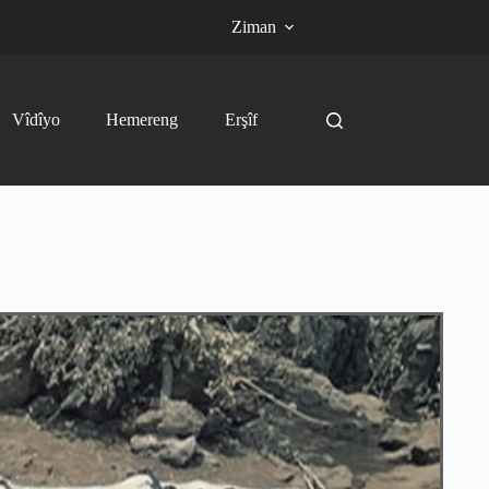
Ziman
Vîdîyo
Hemereng
Erşîf