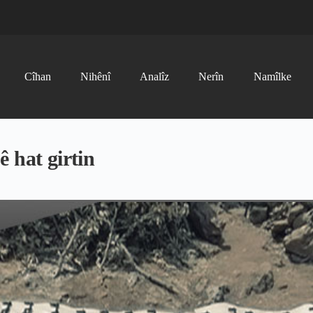
Cîhan
Nihênî
Analîz
Nerîn
Namîlke
 hat girtin