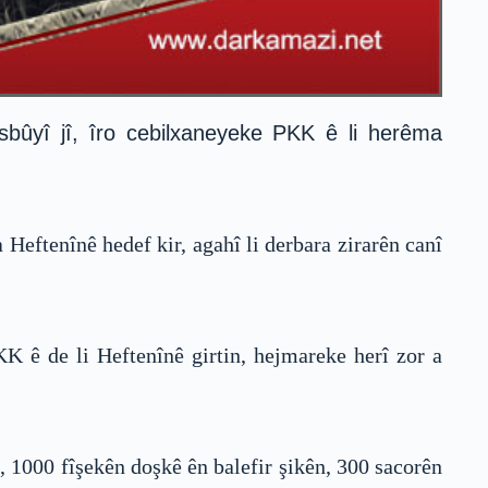
sbûyî jî, îro cebilxaneyeke PKK ê li herêma
Heftenînê hedef kir, agahî li derbara zirarên canî
KK ê de li Heftenînê girtin, hejmareke herî zor a
 1000 fîşekên doşkê ên balefir şikên, 300 sacorên