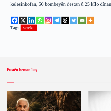
keleşînkofan, 50 bombeyên destan û 25 kîlo dîna
Tags:
sereke
Pustên heman beş