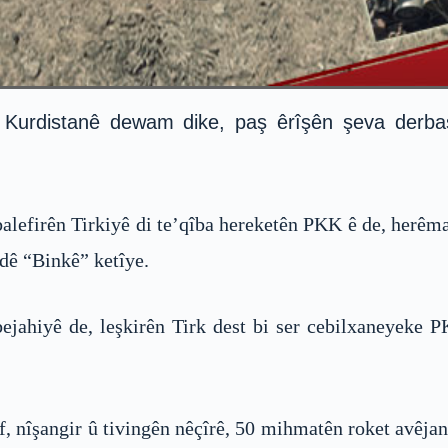
rê Kurdistanê dewam dike, paş êrîşên şeva derba
balefirên Tirkiyê di te’qîba hereketên PKK ê de, herêma 
ndê “Binkê” ketîye.
ejahiyê de, leşkirên Tirk dest bi ser cebilxaneyeke P
, nîşangir û tivingên nêçîrê, 50 mihmatên roket avêjan,