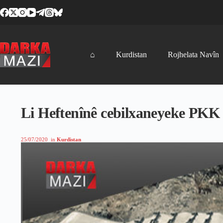
Skip
to
content
⌂
Kurdistan
Rojhelata Navîn
Li Heftenînê cebilxaneyeke PKK ê
25/07/2020
in
Kurdistan