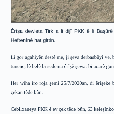
Êrîşa dewleta Tirk a li dijî PKK ê li Başû
Heftenînê hat girtin.
Li gor agahiyên destê me, ji şeva derbasbûyî ve, 
tunene, lê belê bi sedema êrîşê şewat bi aqarê gu
Her wiha îro roja şemî 25/7/2020an, di êrîşeke b
çekan têde bûn.
Cebilxaneya PKK ê ev çek têde bûn, 63 keleşînkof