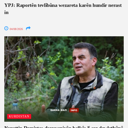
YPJ: Raportên tevlîbûna wezareta karên hundir nerast
in
04/08/2026
KURDISTAN
Nurettin Demirtaş daxuyaniyên balkêş li ser dewletbûnê