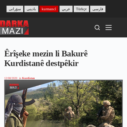
Skip
to
سۆرانی
بادینی
kurmancî
عربي
Türkçe
فارسی
content
Êrîşeke mezin li Bakurê
Kurdistanê destpêkir
12/08/2020
in
Kurdistan