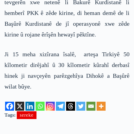
tevgerên xwe netenê li Bakurê Kurdistanê li
hemberî PKK ê zêde kirine, di heman demê de li
Başûrê Kurdistanê de jî operasyonê xwe zêde
kirine û rojane êrîşên hewayî pêktîne.
Ji 15 meha xizîrana îsalê, arteşa Tirkiyê 50
kîlometir dirêjahî û 30 kîlometir kûrahî derbasî
hinek ji navçeyên parêzgehîya Dihokê a Başûrê
wilat bûye.
Tags:
sereke