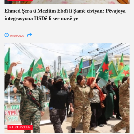
Ehmed Şera û Mezlûm Ebdî li Şamê civiyan: Pêvajoya
integrasyona HSDê li ser masê ye
04/08/2026
KURDISTAN