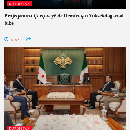
KURDISTAN
Projeqanûna Çarçoveyê dê Demîrtaş û Yuksekdag azad
bike
06/08/2026
KURDISTAN