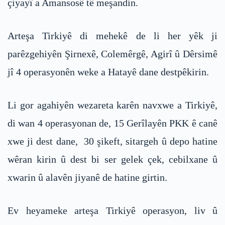
çiyayî a Amansosê tê meşandin.
Arteşa Tirkiyê di mehekê de li her yêk ji
parêzgehiyên Şirnexê, Colemêrgê, Agirî û Dêrsimê
jî 4 operasyonên weke a Hatayê dane destpêkirin.
Li gor agahiyên wezareta karên navxwe a Tirkiyê,
di wan 4 operasyonan de, 15 Gerîlayên PKK ê canê
xwe ji dest dane, 30 şikeft, sitargeh û depo hatine
wêran kirin û dest bi ser gelek çek, cebilxane û
xwarin û alavên jiyanê de hatine girtin.
Ev heyameke arteşa Tirkiyê operasyon, liv û