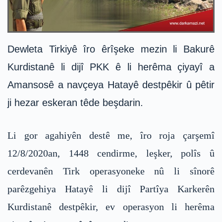
Dewleta Tirkiyê îro êrîşeke mezin li Bakurê
Kurdistanê li dijî PKK ê li herêma çiyayî a
Amansosê a navçeya Hatayê destpêkir û pêtir
ji hezar eskeran têde beşdarin.
Li gor agahiyên destê me, îro roja çarşemî
12/8/2020an, 1448 cendirme, leşker, polîs û
cerdevanên Tirk operasyoneke nû li sînorê
parêzgehiya Hatayê li dijî Partîya Karkerên
Kurdistanê destpêkir, ev operasyon li herêma