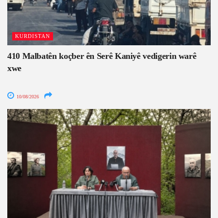
KURDISTAN
410 Malbatên koçber ên Serê Kaniyê vedigerin warê
xwe
10/08/2026