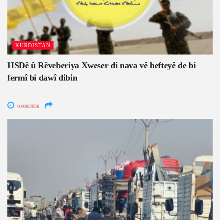
KURDISTAN
HSDê û Rêveberiya Xweser di nava vê hefteyê de bi
fermî bi dawî dibin
10/08/2026