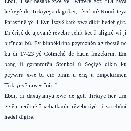
Ebdî, li ser hesabê xwe yê Twîtterê got: “Di nava
hefteyê de Tirkiyeya dagirker, rêvebirê Komîsteya
Parastinê yê li Eyn Îsayê karê xwe dikir hedef girt.
Di êrîşê de ajovanê rêvebir şehît ket û alîgirê wî jî
birîndar bû. Ev binpêkirina peymanên agirbestê ne
ku di 17-23’yê Cotmehê de hatin îmzekirin. Em
bang li garantorên Stenbol û Soçiyê dikin ku
peywira xwe bi cih bînin û êrîş û binpêkirinên
Tirkiyeyê rawestînin.”
Ebdî, di daxuyaniya xwe de got, Tirkiye her tim
gelên herêmê û xebatkarên rêveberiyê bi zanebûnî
hedef digire.