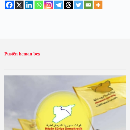
Pustên heman beş