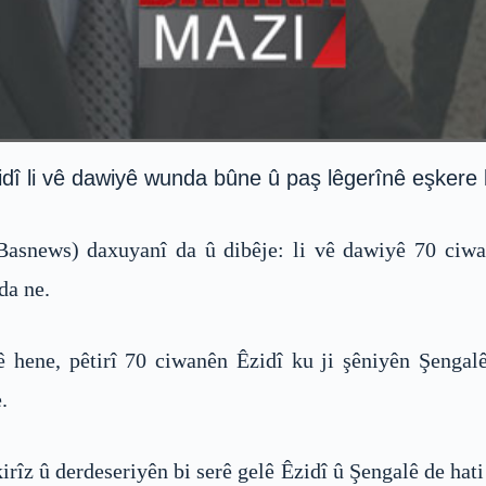
idî li vê dawiyê wunda bûne û paş lêgerînê eşkere
asnews) daxuyanî da û dibêje: li vê dawiyê 70 ciwa
da ne.
 hene, pêtirî 70 ciwanên Êzidî ku ji şêniyên Şenga
.
irîz û derdeseriyên bi serê gelê Êzidî û Şengalê de hat