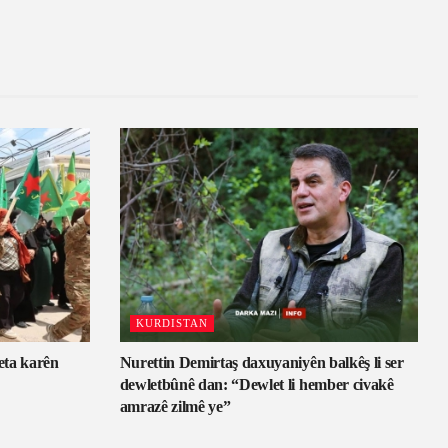
KURDISTAN
eta karên
Nurettin Demirtaş daxuyaniyên balkêş li ser
dewletbûnê dan: “Dewlet li hember civakê
amrazê zilmê ye”