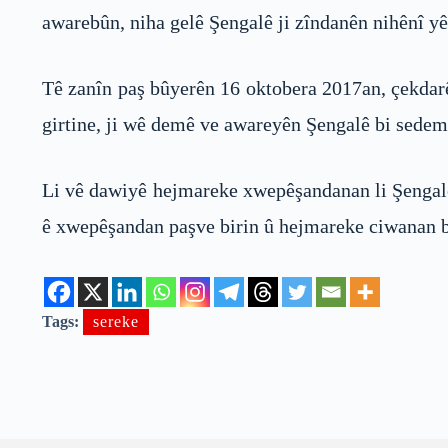
awarebûn, niha gelê Şengalê ji zîndanên nihênî y
Tê zanîn paş bûyerên 16 oktobera 2017an, çekdar
girtine, ji wê demê ve awareyên Şengalê bi sede
Li vê dawiyê hejmareke xwepêşandanan li Şengalê
ê xwepêşandan paşve birin û hejmareke ciwanan bi
Tags:
sereke