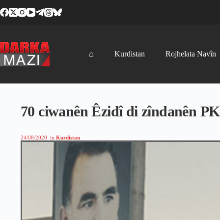
Skip
to
content
⌂
Kurdistan
Rojhelata Navîn
70 ciwanên Êzidî di zîndanên PK
24/08/2020
in
Kurdistan