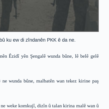
 bû ku ew di zîndanên PKK ê da ne.
nên Êzidî yên Şengalê wunda bûne, lê belê gelê
lê ne wunda bûne, malbatên wan tekez kirine paş
i ne weke komkujî, dizîn û talan kirina malê wan û