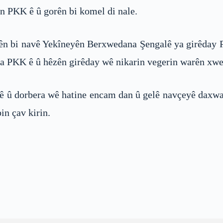
ên PKK ê û gorên bi komel di nale.
ên bi navê Yekîneyên Berxwedana Şengalê ya girêday P
ma PKK ê û hêzên girêday wê nikarin vegerin warên xwe
 û dorbera wê hatine encam dan û gelê navçeyê daxwa
n çav kirin.