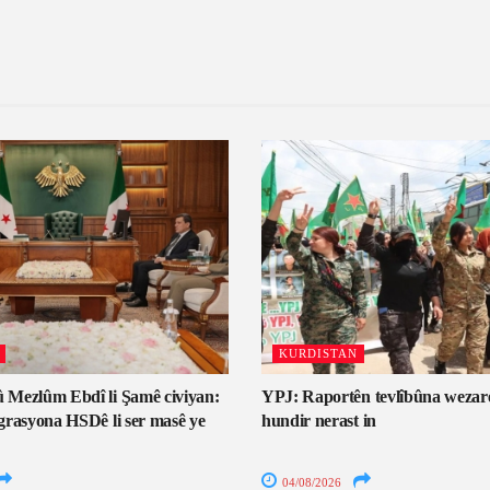
KURDISTAN
 Mezlûm Ebdî li Şamê civiyan:
YPJ: Raportên tevlîbûna wezar
grasyona HSDê li ser masê ye
hundir nerast in
04/08/2026