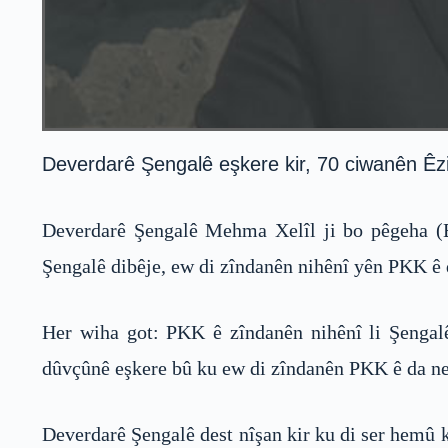
Deverdarê Şengalê eşkere kir, 70 ciwanên Êz
Deverdarê Şengalê Mehma Xelîl ji bo pêgeha (B
Şengalê dibêje, ew di zîndanên nihênî yên PKK ê 
Her wiha got: PKK ê zîndanên nihênî li Şengalê
dûvçûnê eşkere bû ku ew di zîndanên PKK ê da ne
Deverdarê Şengalê dest nîşan kir ku di ser hemû k