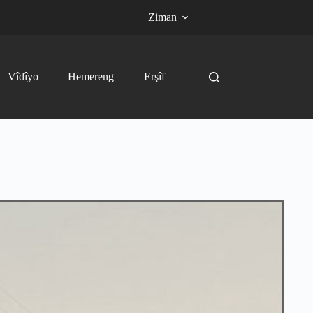
Ziman
Vîdîyo
Hemereng
Erşîf