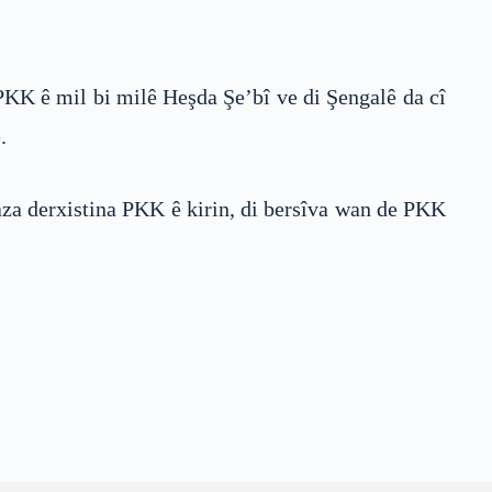
KK ê mil bi milê Heşda Şe’bî ve di Şengalê da cî
.
za derxistina PKK ê kirin, di bersîva wan de PKK