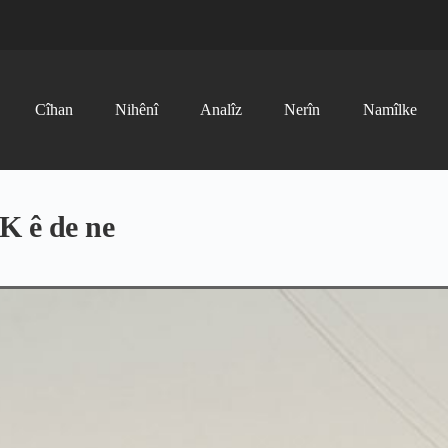
Cîhan
Nihênî
Analîz
Nerîn
Namîlke
K ê de ne