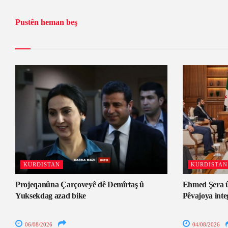
Pustên heman beş
KURDISTAN
KURDISTAN
Projeqanûna Çarçoveyê dê Demîrtaş û
Ehmed Şera û
Yuksekdag azad bike
Pêvajoya inte
06/08/2026
04/08/2026