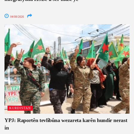
04/08/2026
KURDISTAN
YPJ: Raportên tevlîbûna wezareta karên hundir nerast
in