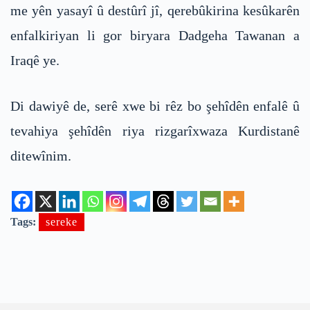
me yên yasayî û destûrî jî, qerebûkirina kesûkarên
enfalkiriyan li gor biryara Dadgeha Tawanan a
Iraqê ye.
Di dawiyê de, serê xwe bi rêz bo şehîdên enfalê û
tevahiya şehîdên riya rizgarîxwaza Kurdistanê
ditewînim.
Tags:
sereke