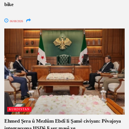
bike
06/08/2026
KURDISTAN
Ehmed Şera û Mezlûm Ebdî li Şamê civiyan: Pêvajoya
integrasyona HSDê li ser masê ye