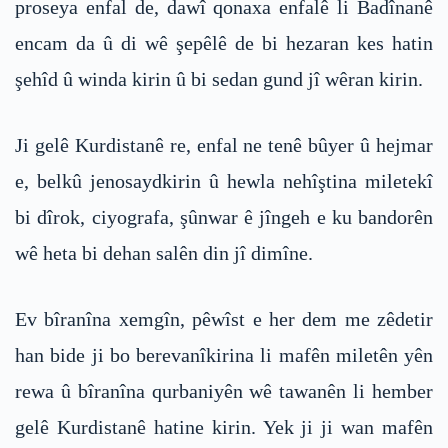
proseya enfal de, dawî qonaxa enfalê li Badînanê
encam da û di wê şepêlê de bi hezaran kes hatin
şehîd û winda kirin û bi sedan gund jî wêran kirin.
Ji gelê Kurdistanê re, enfal ne tenê bûyer û hejmar
e, belkû jenosaydkirin û hewla nehîştina miletekî
bi dîrok, ciyografa, şûnwar ê jîngeh e ku bandorên
wê heta bi dehan salên din jî dimîne.
Ev bîranîna xemgîn, pêwîst e her dem me zêdetir
han bide ji bo berevanîkirina li mafên miletên yên
rewa û bîranîna qurbaniyên wê tawanên li hember
gelê Kurdistanê hatine kirin. Yek ji ji wan mafên