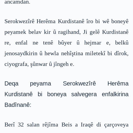
ancamdan.
Serokwezîrê Herêma Kurdistanê îro bi wê boneyê
peyamek belav kir û ragihand, Ji gelê Kurdistanê
re, enfal ne tenê bûyer û hejmar e, belkû
jenosaydkirin û hewla nehîştina miletekî bi dîrok,
ciyografa, şûnwar û jîngeh e.
Deqa peyama Serokwezîrê Herêma
Kurdistanê bi boneya salvegera enfalkirina
Badînanê:
Berî 32 salan rêjîma Beis a Iraqê di çarçoveya