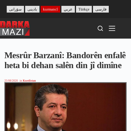
Skip
to
سۆرانی
بادینی
kurmancî
عربي
Türkçe
فارسی
content
Mesrûr Barzanî: Bandorên enfalê
heta bi dehan salên din jî dimîne
25/08/2020
in
Kurdistan