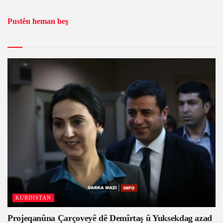
Pustên heman beş
KURDISTAN
Projeqanûna Çarçoveyê dê Demîrtaş û Yuksekdag azad