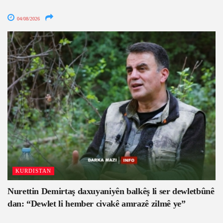
04/08/2026
KURDISTAN
Nurettin Demirtaş daxuyaniyên balkêş li ser dewletbûnê
dan: “Dewlet li hember civakê amrazê zilmê ye”