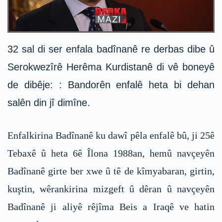
32 sal di ser enfala badînanê re derbas dibe û
Serokwezîrê Herêma Kurdistanê di vê boneyê
de dibêje: : Bandorên enfalê heta bi dehan
salên din jî dimîne.
Enfalkirina Badînanê ku dawî pêla enfalê bû, ji 25ê
Tebaxê û heta 6ê Îlona 1988an, hemû navçeyên
Badînanê girte ber xwe û tê de kîmyabaran, girtin,
kuştin, wêrankirina mizgeft û dêran û navçeyên
Badînanê ji aliyê rêjîma Beis a Iraqê ve hatin