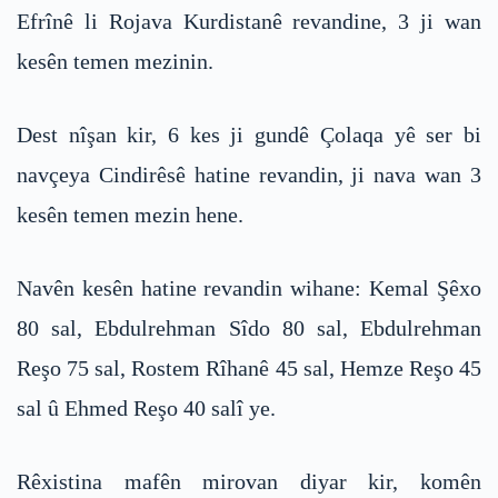
Efrînê li Rojava Kurdistanê revandine, 3 ji wan
kesên temen mezinin.
Dest nîşan kir, 6 kes ji gundê Çolaqa yê ser bi
navçeya Cindirêsê hatine revandin, ji nava wan 3
kesên temen mezin hene.
Navên kesên hatine revandin wihane: Kemal Şêxo
80 sal, Ebdulrehman Sîdo 80 sal, Ebdulrehman
Reşo 75 sal, Rostem Rîhanê 45 sal, Hemze Reşo 45
sal û Ehmed Reşo 40 salî ye.
Rêxistina mafên mirovan diyar kir, komên