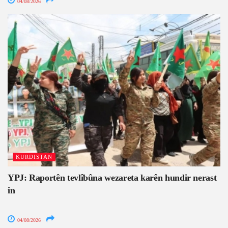
04/08/2026
KURDISTAN
YPJ: Raportên tevlîbûna wezareta karên hundir nerast
in
04/08/2026