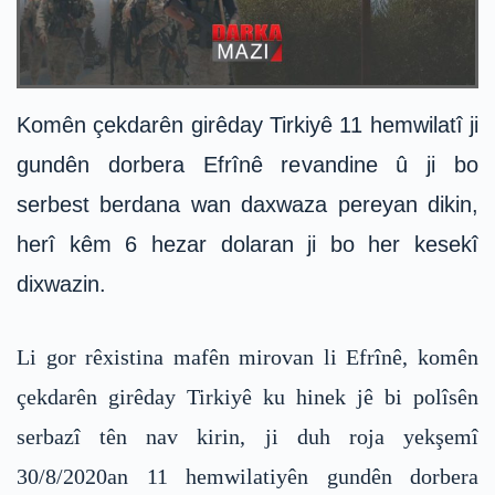
Komên çekdarên girêday Tirkiyê 11 hemwilatî ji
gundên dorbera Efrînê revandine û ji bo
serbest berdana wan daxwaza pereyan dikin,
herî kêm 6 hezar dolaran ji bo her kesekî
dixwazin.
Li gor rêxistina mafên mirovan li Efrînê, komên
çekdarên girêday Tirkiyê ku hinek jê bi polîsên
serbazî tên nav kirin, ji duh roja yekşemî
30/8/2020an 11 hemwilatiyên gundên dorbera