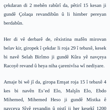
çekdaran di 2 mehên rabûrî da, pêtirî 15 kesan ji
gundê Çolaqa revandibûn û li himber pereyan
berdabûn.
Her di vê derbarê de, rêxistina mafên mirovan
belav kir, giropek î çekdar li roja 29 î tebaxê, kesek
bi navê Selah Birîmo ji gundê Kûra yê navçeya
Racoyê revand û heya niha çarenivîsa wî nediyare.
Amaje bi wê jî da, giropa Emşat roja 15 î tebaxê 4
kes bi navên Es’ed Elo, Malşîn Elo, Ebdo
Mihemed, Mihemed Heso ji gundê Mistka ê
navçeya Şîyê revandin û piştî ji her kesekî 1200