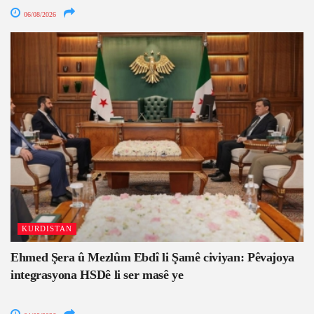
06/08/2026
KURDISTAN
Ehmed Şera û Mezlûm Ebdî li Şamê civiyan: Pêvajoya
integrasyona HSDê li ser masê ye