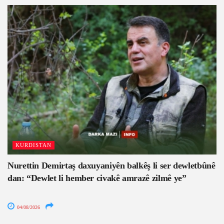
KURDISTAN
Nurettin Demirtaş daxuyaniyên balkêş li ser dewletbûnê
dan: “Dewlet li hember civakê amrazê zilmê ye”
04/08/2026