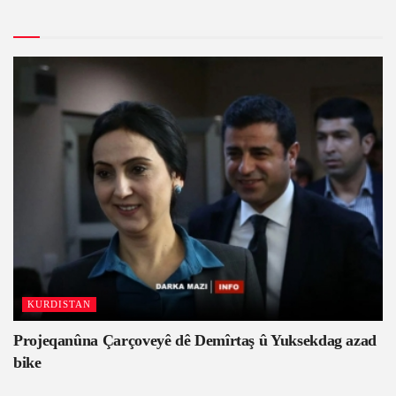
KURDISTAN
Projeqanûna Çarçoveyê dê Demîrtaş û Yuksekdag azad
bike