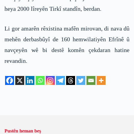
heya 2000 lîreyên Tirkî standîn, berdan.
Li gor amarên rêxistina mafên mirovan, di nava dû
mehên derbasbûyî de 160 hemwilatiyên Efrînê û
navçeyên wê bi destê komên çekdaran hatine
revandin.
Pustên heman beş