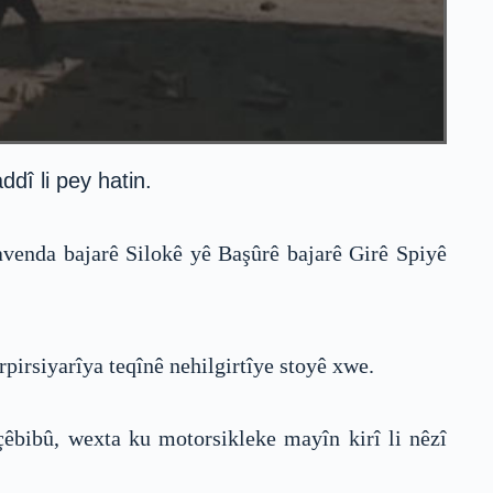
dî li pey hatin.
avenda bajarê Silokê yê Başûrê bajarê Girê Spiyê
rpirsiyarîya teqînê nehilgirtîye stoyê xwe.
çêbibû, wexta ku motorsikleke mayîn kirî li nêzî