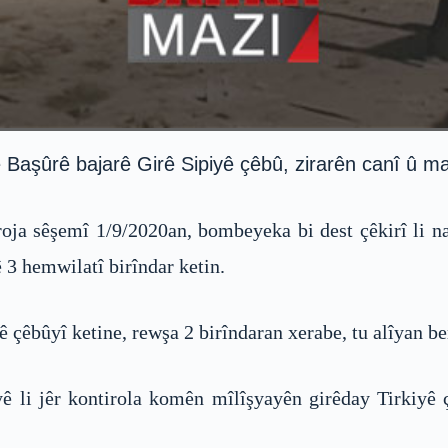
 Başûrê bajarê Girê Sipiyê çêbû, zirarên canî û mad
roja sêşemî 1/9/2020an, bombeyeka bi dest çêkirî li n
3 hemwilatî birîndar ketin.
ê çêbûyî ketine, rewşa 2 birîndaran xerabe, tu alîyan be
yê li jêr kontirola komên mîlîşyayên girêday Tirkiyê 