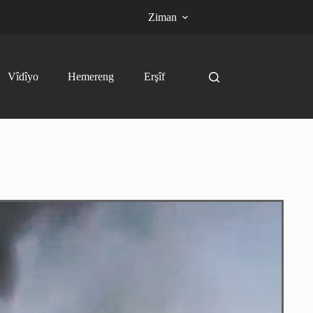
Ziman
Vîdîyo
Hemereng
Erşîf