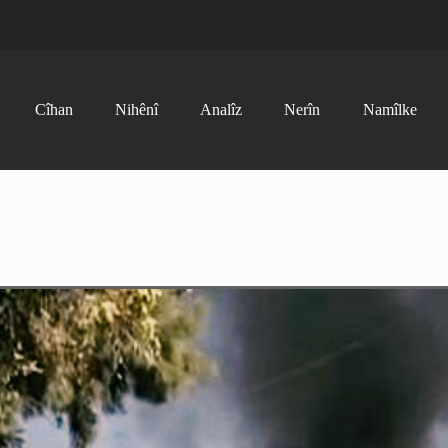
Cîhan
Nihênî
Analîz
Nerîn
Namîlke