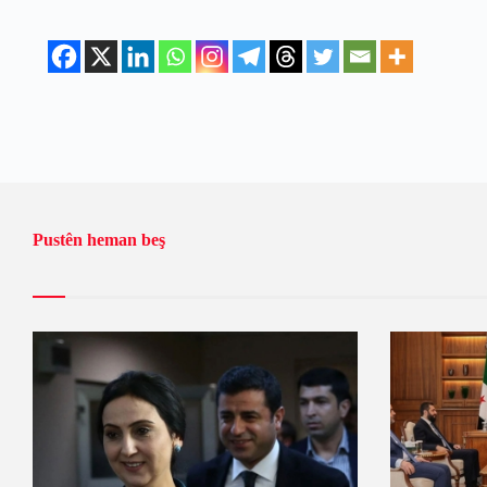
Pustên heman beş