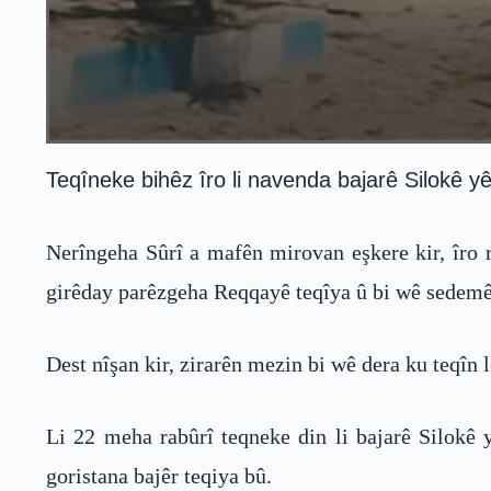
Teqîneke bihêz îro li navenda bajarê Silokê yê
Nerîngeha Sûrî a mafên mirovan eşkere kir, îro 
girêday parêzgeha Reqqayê teqîya û bi wê sedemê 
Dest nîşan kir, zirarên mezin bi wê dera ku teqîn l
Li 22 meha rabûrî teqneke din li bajarê Silokê 
goristana bajêr teqiya bû.