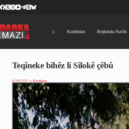
Skip
to
content
⌂
Kurdistan
Rojhelata Navîn
Teqîneke bihêz li Silokê çêbû
01/09/2020
in
Kurdistan