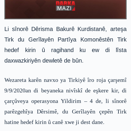
Li sînorê Dêrisma Bakurê Kurdistanê, arteşa
Tirk du Gerîlayên Partîya Komonêstên Tirk
hedef kirin û ragihand ku ew di lîsta
daxwazkiriyên dewletê de bûn.
Wezareta karên navxo ya Tirkiyê îro roja çarşemî
9/9/2020an di beyaneka nivîskî de eşkere kir, di
çarçûveya operasyona Yildirim – 4 de, li sînorê
parêzgehîya Dêrsimê, du Gerîlayên çepên Tirk
hatine hedef kirin û canê xwe ji dest dane.