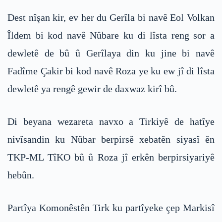
Dest nîşan kir, ev her du Gerîla bi navê Eol Volkan
Îldem bi kod navê Nûbare ku di lîsta reng sor a
dewletê de bû û Gerîlaya din ku jine bi navê
Fadîme Çakir bi kod navê Roza ye ku ew jî di lîsta
dewletê ya rengê gewir de daxwaz kirî bû.
Di beyana wezareta navxo a Tirkiyê de hatîye
nivîsandin ku Nûbar berpirsê xebatên siyasî ên
TKP-ML TîKO bû û Roza jî erkên berpirsiyariyê
hebûn.
Partîya Komonêstên Tirk ku partîyeke çep Markisî