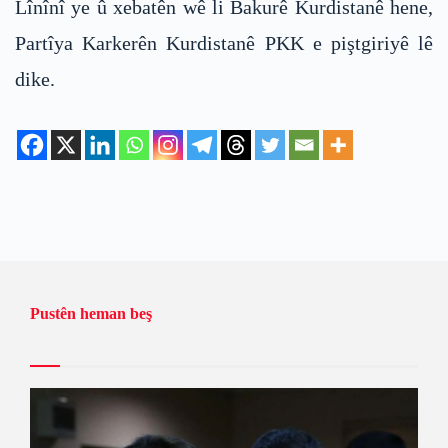
Lînînî ye û xebatên wê li Bakurê Kurdistanê hene,
Partîya Karkerên Kurdistanê PKK e piştgiriyê lê
dike.
Pustên heman beş