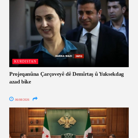
KURDISTAN
Projeqanûna Çarçoveyê dê Demîrtaş û Yuksekdag
azad bike
06/08/2026