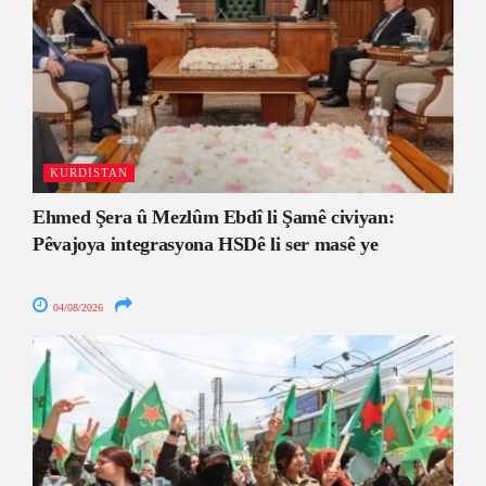
KURDISTAN
Ehmed Şera û Mezlûm Ebdî li Şamê civiyan:
Pêvajoya integrasyona HSDê li ser masê ye
04/08/2026