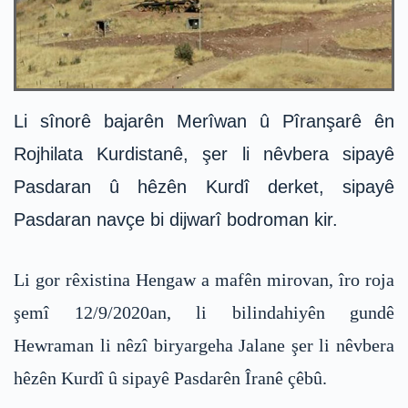
Li sînorê bajarên Merîwan û Pîranşarê ên
Rojhilata Kurdistanê, şer li nêvbera sipayê
Pasdaran û hêzên Kurdî derket, sipayê
Pasdaran navçe bi dijwarî bodroman kir.
Li gor rêxistina Hengaw a mafên mirovan, îro roja
şemî 12/9/2020an, li bilindahiyên gundê
Hewraman li nêzî biryargeha Jalane şer li nêvbera
hêzên Kurdî û sipayê Pasdarên Îranê çêbû.