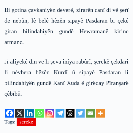
Bi gotina çavkaniyên deverê, zirarên canî di vê şerî
de nebûn, lê belê hêzên sipayê Pasdaran bi çekê
giran bilindahiyên gundê Hewramanê kirine
armanc.
Ji alîyekê din ve li şeva înîya rabûrî, şerekê çekdarî
li nêvbera hêzên Kurdî û sipayê Pasdaran li
bilindahiyên gundê Kanî Xuda ê girêday Pîranşarê
çêbibû.
Tags:
sereke