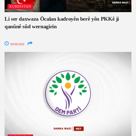
KURDISTAN
Li ser daxwaza Öcalan kadroyên berê yên PKKê ji
qanûnê sûd wernagirin
09/08/2026