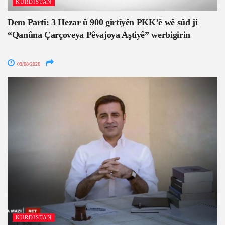
KURDISTAN
Dem Partî: 3 Hezar û 900 girtîyên PKK’ê wê sûd ji
“Qanûna Çarçoveya Pêvajoya Aştiyê” werbigirin
09/08/2026
KURDISTAN