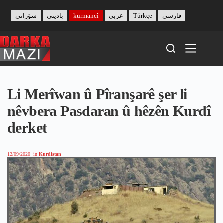
Skip
to
سۆرانی
بادینی
kurmancî
عربي
Türkçe
فارسی
content
Li Merîwan û Pîranşarê şer li
nêvbera Pasdaran û hêzên Kurdî
derket
12/09/2020
in
Kurdistan