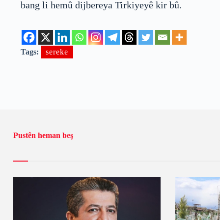
bang li hemû dijbereya Tirkiyeyê kir bû.
Tags:
sereke
Pustên heman beş