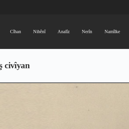
Cîhan
Nihênî
Analîz
Nerîn
Namîlke
ş civîyan