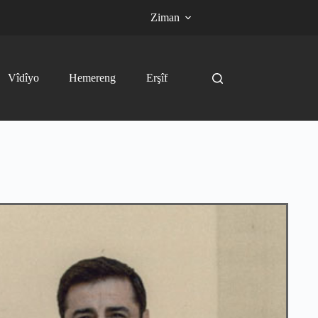
Ziman
Vîdîyo
Hemereng
Erşîf