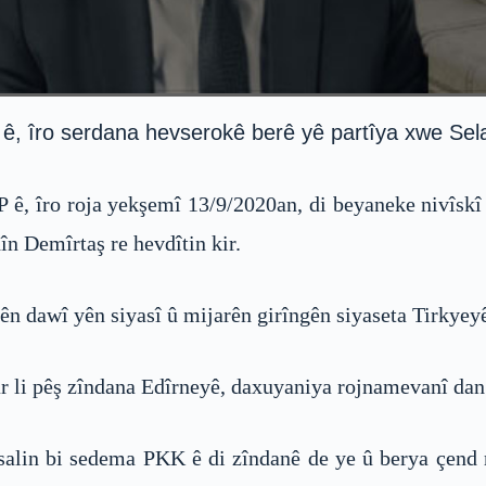
, îro serdana hevserokê berê yê partîya xwe Sela
ê, îro roja yekşemî 13/9/2020an, di beyaneke nivîskî
n Demîrtaş re hevdîtin kir.
n dawî yên siyasî û mijarên girîngên siyaseta Tirkyeyê
 li pêş zîndana Edîrneyê, daxuyaniya rojnamevanî dan 
alin bi sedema PKK ê di zîndanê de ye û berya çend 