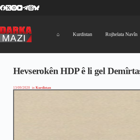
Skip
to
content
⌂
Kurdistan
Rojhelata Navîn
Hevserokên HDP ê li gel Demîrta
13/09/2020
in
Kurdistan