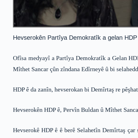
Hevserokên Partîya Demokratîk a gelan HDP ê
Ofîsa medyayî a Partîya Demokratîk a Gelan HDP 
Mîthet Sancar çûn zîndana Edîrneyê û bi selaheddî
HDP ê da zanîn, hevserokan bi Demîrtaş re pêşhatê
Hevserokên HDP ê, Pervîn Buldan û Mîthet Sancar
Hevserokê HDP ê ê berê Selahetîn Demîrtaş çar s