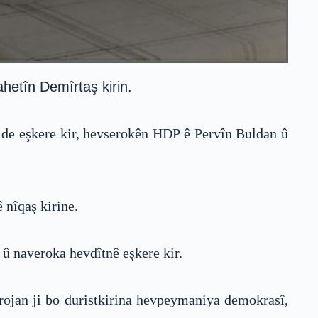
hetîn Demîrtaş kirin.
 de eşkere kir, hevserokên HDP ê Pervîn Buldan û
 nîqaş kirine.
û naveroka hevdîtnê eşkere kir.
rojan ji bo duristkirina hevpeymaniya demokrasî,