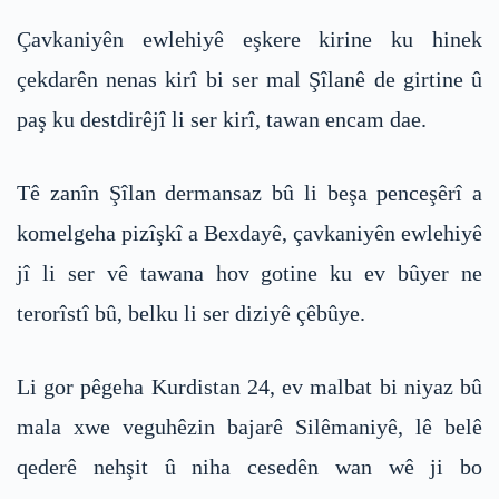
Çavkaniyên ewlehiyê eşkere kirine ku hinek
çekdarên nenas kirî bi ser mal Şîlanê de girtine û
paş ku destdirêjî li ser kirî, tawan encam dae.
Tê zanîn Şîlan dermansaz bû li beşa penceşêrî a
komelgeha pizîşkî a Bexdayê, çavkaniyên ewlehiyê
jî li ser vê tawana hov gotine ku ev bûyer ne
terorîstî bû, belku li ser diziyê çêbûye.
Li gor pêgeha Kurdistan 24, ev malbat bi niyaz bû
mala xwe veguhêzin bajarê Silêmaniyê, lê belê
qederê nehşit û niha cesedên wan wê ji bo