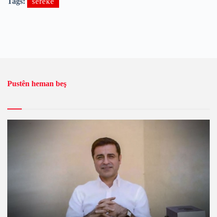
Tags:
sereke
Pustên heman beş