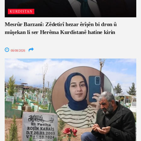
KURDISTAN
Mesrûr Barzanî: Zêdetirî hezar êrîşên bi dron û
mûşekan li ser Herêma Kurdistanê hatine kirin
08/08/2026