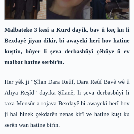
Malbateke 3 kesî a Kurd dayik, bav û keç ku li
Bexdayê jiyan dikir, bi awayekî herî hov hatine
kuştin, bûyer li şeva derbasbûyî çêbûye û ev
malbat hatine serbirîn.
Her yêk ji “Şîlan Dara Reûf, Dara Reûf Bavê wê û
Aliya Reşîd” dayika Şîlanê, li şeva derbasbûyî li
taxa Mensûr a rojava Bexdayê bi awayekî herî hov
ji bal hinek çekdarên nenas kirî ve hatine kuşt ku
serên wan hatine birîn.