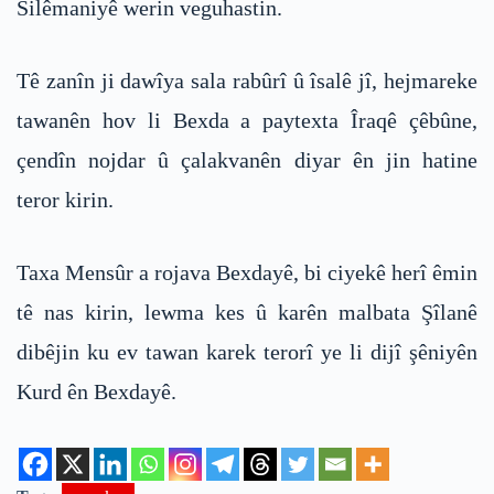
Silêmaniyê werin veguhastin.
Tê zanîn ji dawîya sala rabûrî û îsalê jî, hejmareke
tawanên hov li Bexda a paytexta Îraqê çêbûne,
çendîn nojdar û çalakvanên diyar ên jin hatine
teror kirin.
Taxa Mensûr a rojava Bexdayê, bi ciyekê herî êmin
tê nas kirin, lewma kes û karên malbata Şîlanê
dibêjin ku ev tawan karek terorî ye li dijî şêniyên
Kurd ên Bexdayê.