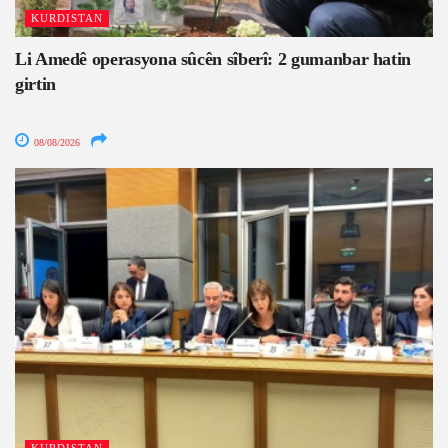
KURDISTAN
Li Amedê operasyona sûcên sîberî: 2 gumanbar hatin
girtin
08/08/2026
KURDISTAN