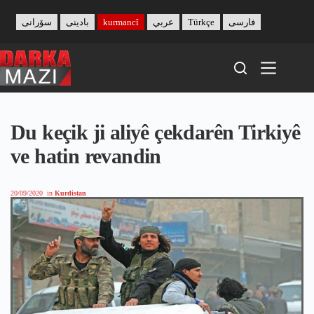
Skip
to
سۆرانی
بادینی
kurmancî
عربي
Türkçe
فارسی
content
Du keçik ji aliyê çekdarên Tirkiyê
ve hatin revandin
20/09/2020
in
Kurdistan