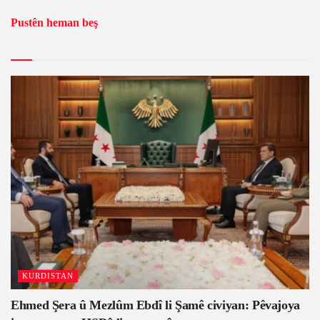
Pustên heman beş
KURDISTAN
Ehmed Şera û Mezlûm Ebdî li Şamê civiyan: Pêvajoya