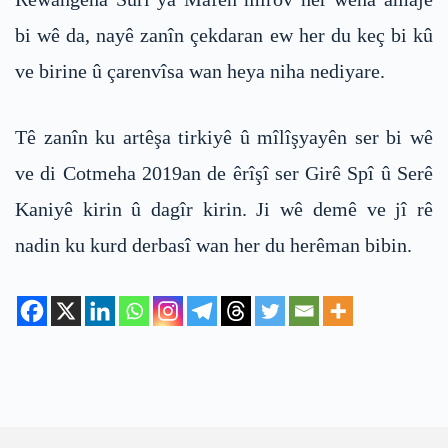
bi wê da, nayê zanîn çekdaran ew her du keç bi kû
ve birine û çarenvîsa wan heya niha nediyare.
Tê zanîn ku artêşa tirkiyê û mîlîşyayên ser bi wê
ve di Cotmeha 2019an de êrîşî ser Girê Spî û Serê
Kaniyê kirin û dagîr kirin. Ji wê demê ve jî rê
nadin ku kurd derbasî wan her du herêman bibin.