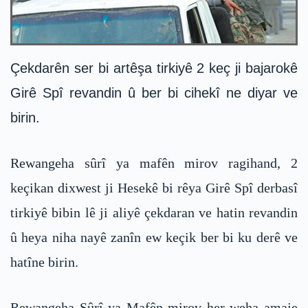
Çekdarên ser bi artêşa tirkiyê 2 keç ji bajarokê
Girê Spî revandin û ber bi cihekî ne diyar ve
birin.
Rewangeha sûrî ya mafên mirov ragihand, 2
keçikan dixwest ji Hesekê bi rêya Girê Spî derbasî
tirkiyê bibin lê ji aliyê çekdaran ve hatin revandin
û heya niha nayê zanîn ew keçik ber bi ku derê ve
hatîne birin.
Rewangeha Sûrî ya Mafên mirov her weha amaje