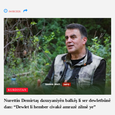
04/08/2026
KURDISTAN
Nurettin Demirtaş daxuyaniyên balkêş li ser dewletbûnê
dan: “Dewlet li hember civakê amrazê zilmê ye”