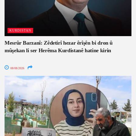
KURDISTAN
Mesrûr Barzanî: Zêdetirî hezar êrîşên bi dron û
mûşekan li ser Herêma Kurdistanê hatine kirin
08/08/2026