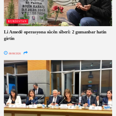
KURDISTAN
Li Amedê operasyona sûcên sîberî: 2 gumanbar hatin
girtin
08/08/2026