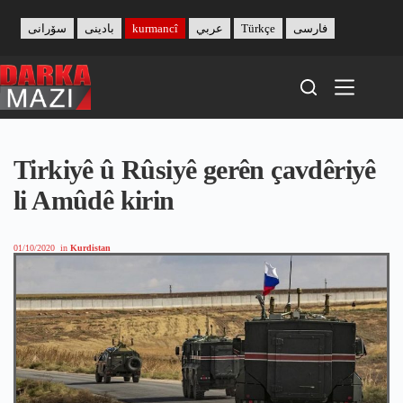
Skip
to
سۆرانی
بادینی
kurmancî
عربي
Türkçe
فارسی
content
Tirkiyê û Rûsiyê gerên çavdêriyê
li Amûdê kirin
01/10/2020
in
Kurdistan