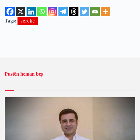
Tags:
sereke
Pustên heman beş