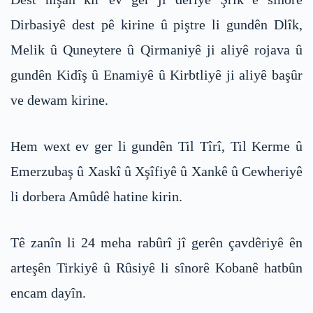
Dirbasiyê dest pê kirine û piştre li gundên Dlîk,
Melik û Quneytere û Qirmaniyê ji aliyê rojava û
gundên Kidîş û Enamiyê û Kirbtliyê ji aliyê başûr
ve dewam kirine.
Hem wext ev ger li gundên Til Tîrî, Til Kerme û
Emerzubaş û Xaskî û Xşîfiyê û Xankê û Cewheriyê
li dorbera Amûdê hatine kirin.
Tê zanîn li 24 meha rabûrî jî gerên çavdêriyê ên
arteşên Tirkiyê û Rûsiyê li sînorê Kobanê hatbûn
encam dayîn.