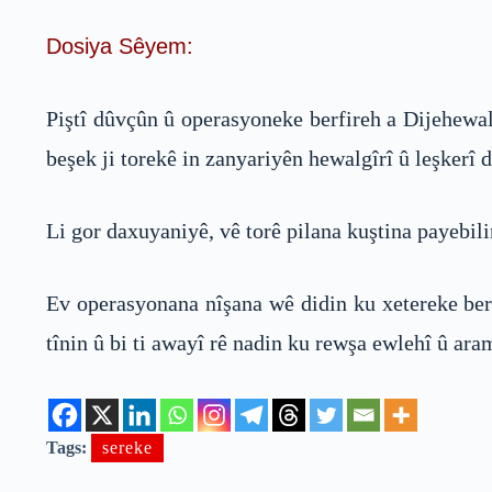
Dosiya Sêyem:
Piştî dûvçûn û operasyoneke berfireh a Dijehewal
beşek ji torekê in zanyariyên hewalgîrî û leşkerî
Li gor daxuyaniyê, vê torê pilana kuştina payebil
Ev operasyonana nîşana wê didin ku xetereke ber
tînin û bi ti awayî rê nadin ku rewşa ewlehî û ar
Tags:
sereke