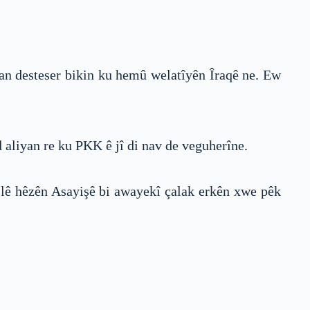
san desteser bikin ku hemû welatîyên Îraqê ne. Ew
 aliyan re ku PKK ê jî di nav de veguherîne.
 lê hêzên Asayişê bi awayekî çalak erkên xwe pêk