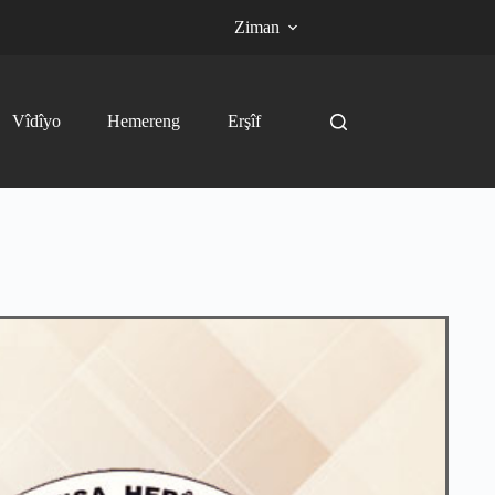
Ziman
Vîdîyo
Hemereng
Erşîf