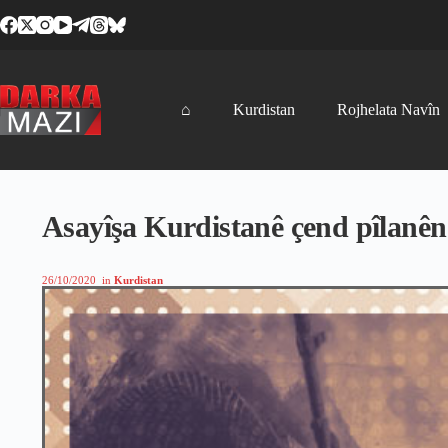
Skip
to
content
⌂
Kurdistan
Rojhelata Navîn
Asayîşa Kurdistanê çend pîlanên 
26/10/2020
in
Kurdistan