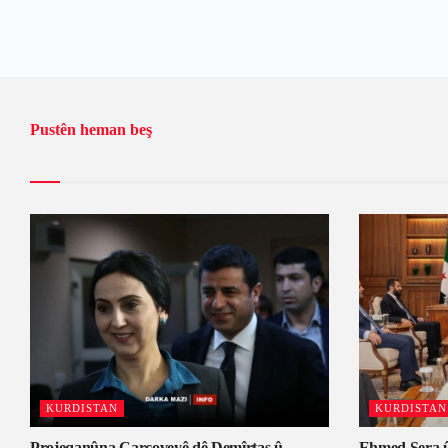
Pustên heman beş
KURDISTAN
KURDISTAN
Projeqanûna Çarçoveyê dê Demîrtaş û
Ehmed Şera û