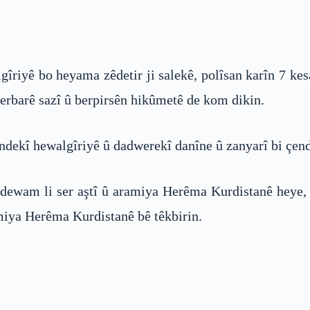
gîriyê bo heyama zêdetir ji salekê, polîsan karîn 7 ke
 derbarê sazî û berpirsên hikûmetê de kom dikin.
indekî hewalgîriyê û dadwerekî danîne û zanyarî bi çend
dewam li ser aştî û aramiya Herêma Kurdistanê heye,
amiya Herêma Kurdistanê bê têkbirin.