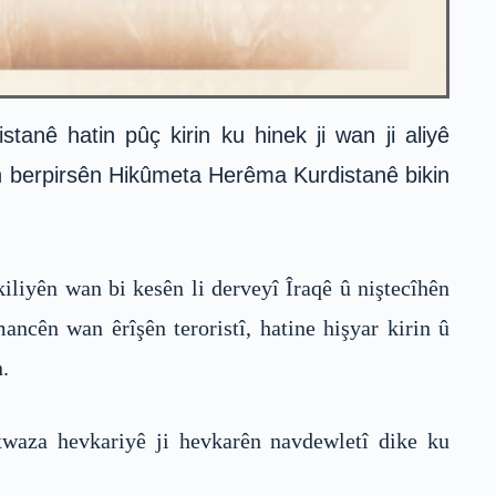
nê hatin pûç kirin ku hinek ji wan ji aliyê
hin berpirsên Hikûmeta Herêma Kurdistanê bikin
iyên wan bi kesên li derveyî Îraqê û niştecîhên
ncên wan êrîşên teroristî, hatine hişyar kirin û
.
xwaza hevkariyê ji hevkarên navdewletî dike ku