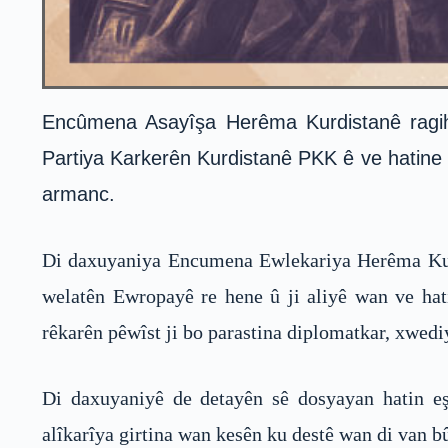
Encûmena Asayîşa Herêma Kurdistanê ragihan
Partiya Karkerên Kurdistanê PKK ê ve hatine p
armanc.
Di daxuyaniya Encumena Ewlekariya Herêma Kurdi
welatên Ewropayê re hene û ji aliyê wan ve hati
rêkarên pêwîst ji bo parastina diplomatkar, xwedi
Di daxuyaniyê de detayên sê dosyayan hatin eş
alîkarîya girtina wan kesên ku destê wan di van b