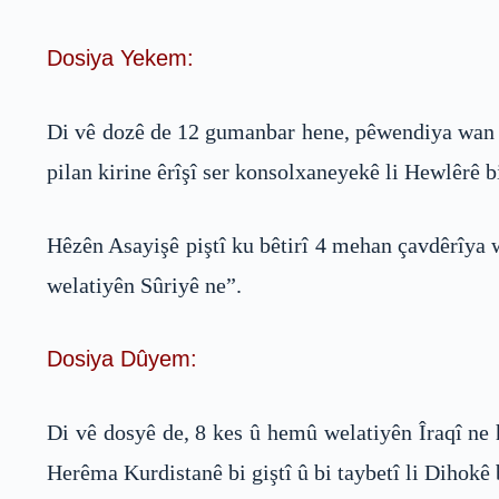
Dosiya Yekem:
Di vê dozê de 12 gumanbar hene, pêwendiya wan PK
pilan kirine êrîşî ser konsolxaneyekê li Hewlêrê 
Hêzên Asayişê piştî ku bêtirî 4 mehan çavdêrîya
welatiyên Sûriyê ne”.
Dosiya Dûyem:
Di vê dosyê de, 8 kes û hemû welatiyên Îraqî ne 
Herêma Kurdistanê bi giştî û bi taybetî li Dihok