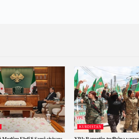
KURDISTAN
 Mezlûm Ebdî li Şamê civiyan:
YPJ: Raportên tevlîbûna wezar