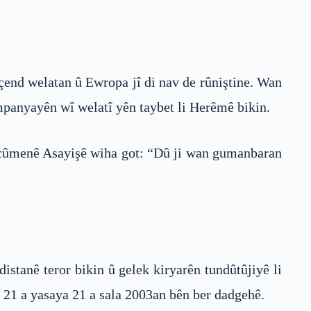
çend welatan û Ewropa jî di nav de rûniştine. Wan
ompanyayên wî welatî yên taybet li Herêmê bikin.
Encûmenê Asayişê wiha got: “Dû ji wan gumanbaran
stanê teror bikin û gelek kiryarên tundûtûjiyê li
 21 a yasaya 21 a sala 2003an bên ber dadgehê.