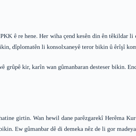
K ê re hene. Her wiha çend kesên din ên têkildar li 
bikin, dîplomatên li konsolxaneyê teror bikin û êrîşî k
 wê grûpê kir, karîn wan gûmanbaran desteser bikin. 
hatine girtin. Wan hewil dane parêzgarekî Herêma Kurdi
ê bikin. Ew gûmanbar dê di demeka nêz de li gor madeya