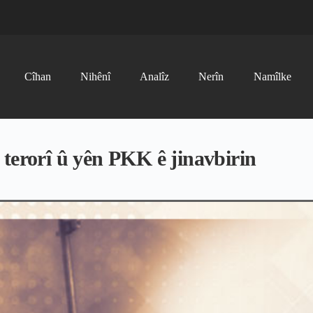
Cîhan
Nihênî
Analîz
Nerîn
Namîlke
terorî û yên PKK ê jinavbirin