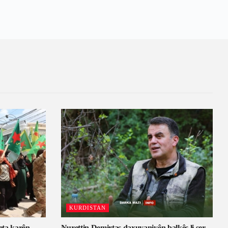
KURDISTAN
eta karên
Nurettin Demirtaş daxuyaniyên balkêş li ser