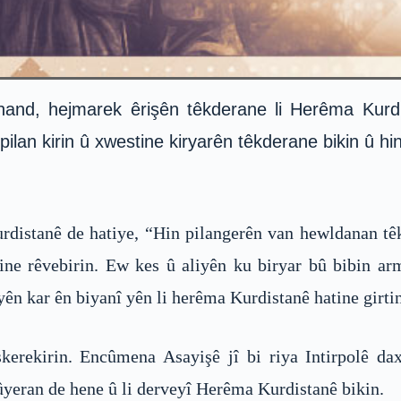
d, hejmarek êrişên têkderane li Herêma Kurdista
ilan kirin û xwestine kiryarên têkderane bikin û 
stanê de hatiye, “Hin pilangerên van hewldanan têkil
ne rêvebirin. Ew kes û aliyên ku biryar bû bibin arma
yên kar ên biyanî yên li herêma Kurdistanê hatine girtin
kerekirin. Encûmena Asayişê jî bi riya Intirpolê da
ûyeran de hene û li derveyî Herêma Kurdistanê bikin.