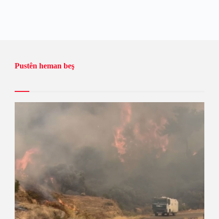
Pustên heman beş