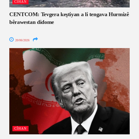
CÎHAN
CENTCOM: Tevgera keştiyan a li tengava Hurmizê
bêrawestan didome
20/06/2026
CÎHAN