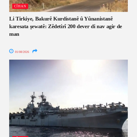
CÎHAN
Li Tirkiye, Bakurê Kurdistanê û Yûnanistanê
karesata şewatê: Zêdetirî 200 dever di nav agir de
man
01/08/2026