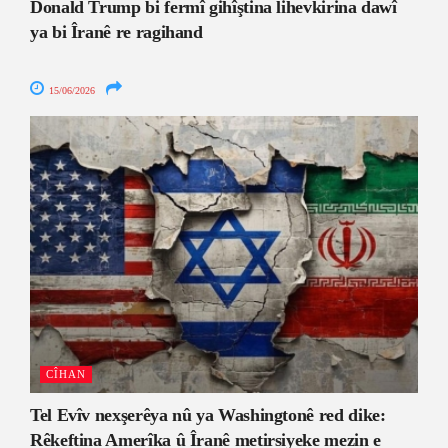
Donald Trump bi fermî gihîştina lihevkirina dawî
ya bi Îranê re ragihand
15/06/2026
CÎHAN
Tel Evîv nexşerêya nû ya Washingtonê red dike:
Rêkeftina Amerîka û Îranê metirsiyeke mezin e