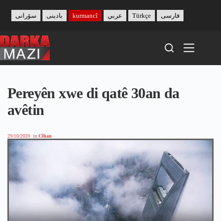
Skip
to
سۆرانی
بادینی
kurmancî
عربي
Türkçe
فارسی
content
Pereyên xwe di qatê 30an da
avêtin
29/10/2020
in
Cîhan