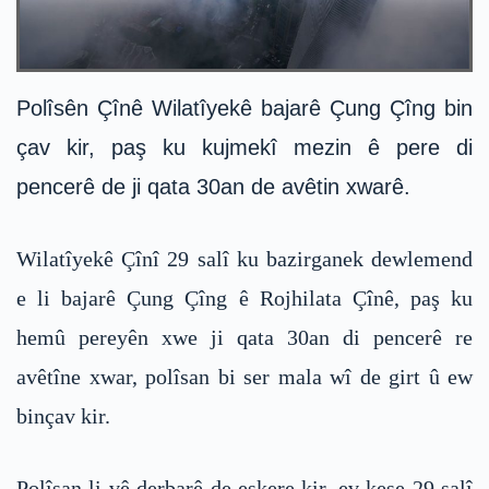
Polîsên Çînê Wilatîyekê bajarê Çung Çîng bin
çav kir, paş ku kujmekî mezin ê pere di
pencerê de ji qata 30an de avêtin xwarê.
Wilatîyekê Çînî 29 salî ku bazirganek dewlemend
e li bajarê Çung Çîng ê Rojhilata Çînê, paş ku
hemû pereyên xwe ji qata 30an di pencerê re
avêtîne xwar, polîsan bi ser mala wî de girt û ew
binçav kir.
Polîsan li vê derbarê de eşkere kir, ev kese 29 salî