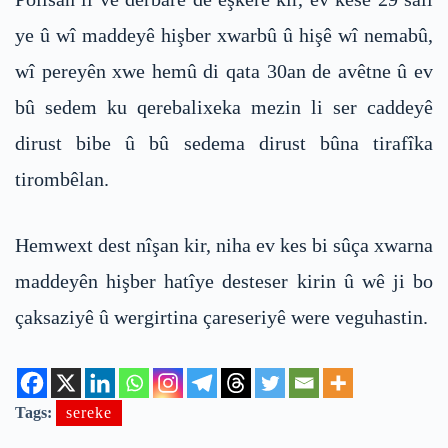
ye û wî maddeyê hişber xwarbû û hişê wî nemabû,
wî pereyên xwe hemû di qata 30an de avêtne û ev
bû sedem ku qerebalixeka mezin li ser caddeyê
dirust bibe û bû sedema dirust bûna tirafîka
tirombêlan.
Hemwext dest nîşan kir, niha ev kes bi sûça xwarna
maddeyên hişber hatîye desteser kirin û wê ji bo
çaksaziyê û wergirtina çareseriyê were veguhastin.
Tags:
sereke