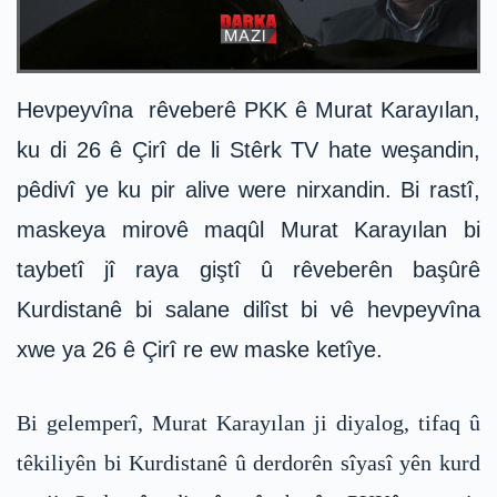
Hevpeyvîna rêveberê PKK ê Murat Karayılan,
ku di 26 ê Çirî de li Stêrk TV hate weşandin,
pêdivî ye ku pir alive were nirxandin. Bi rastî,
maskeya mirovê maqûl Murat Karayılan bi
taybetî jî raya giştî û rêveberên başûrê
Kurdistanê bi salane dilîst bi vê hevpeyvîna
xwe ya 26 ê Çirî re ew maske ketîye.
Bi gelemperî, Murat Karayılan ji diyalog, tifaq û
têkiliyên bi Kurdistanê û derdorên sîyasî yên kurd