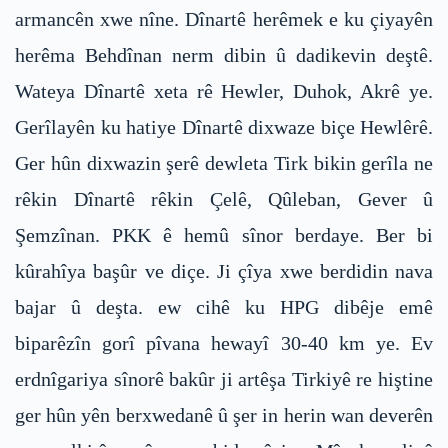
armancên xwe nîne. Dînartê herêmek e ku çiyayên
herêma Behdînan nerm dibin û dadikevin deştê.
Wateya Dînartê xeta rê Hewler, Duhok, Akrê ye.
Gerîlayên ku hatiye Dînartê dixwaze biçe Hewlêrê.
Ger hûn dixwazin şerê dewleta Tirk bikin gerîla ne
rêkin Dînartê rêkin Çelê, Qûleban, Gever û
Şemzînan. PKK ê hemû sînor berdaye. Ber bi
kûrahîya başûr ve diçe. Ji çîya xwe berdidin nava
bajar û deşta. ew cihê ku HPG dibêje emê
biparêzîn gorî pîvana hewayî 30-40 km ye. Ev
erdnîgariya sînorê bakûr ji artêşa Tirkiyê re hiştine
ger hûn yên berxwedanê û şer in herin wan deverên