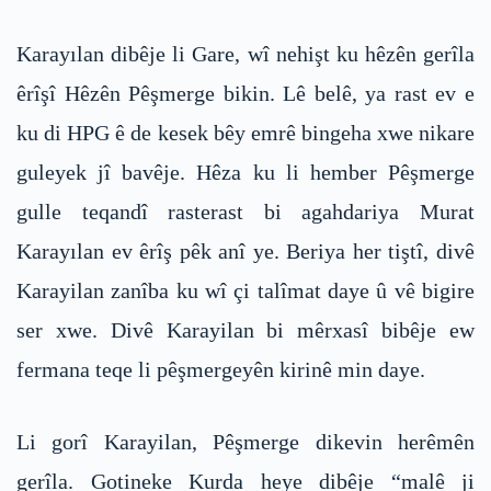
Karayılan dibêje li Gare, wî nehişt ku hêzên gerîla
êrîşî Hêzên Pêşmerge bikin. Lê belê, ya rast ev e
ku di HPG ê de kesek bêy emrê bingeha xwe nikare
guleyek jî bavêje. Hêza ku li hember Pêşmerge
gulle teqandî rasterast bi agahdariya Murat
Karayılan ev êrîş pêk anî ye. Beriya her tiştî, divê
Karayilan zanîba ku wî çi talîmat daye û vê bigire
ser xwe. Divê Karayilan bi mêrxasî bibêje ew
fermana teqe li pêşmergeyên kirinê min daye.
Li gorî Karayilan, Pêşmerge dikevin herêmên
gerîla. Gotineke Kurda heye dibêje “malê ji