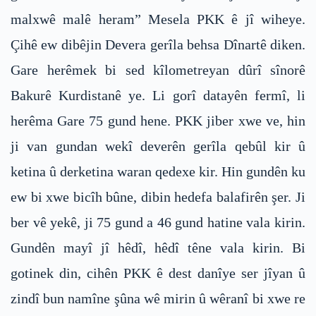
malxwê malê heram” Mesela PKK ê jî wiheye.
Çihê ew dibêjin Devera gerîla behsa Dînartê diken.
Gare herêmek bi sed kîlometreyan dûrî sînorê
Bakurê Kurdistanê ye. Li gorî datayên fermî, li
herêma Gare 75 gund hene. PKK jiber xwe ve, hin
ji van gundan wekî deverên gerîla qebûl kir û
ketina û derketina waran qedexe kir. Hin gundên ku
ew bi xwe bicîh bûne, dibin hedefa balafirên şer. Ji
ber vê yekê, ji 75 gund a 46 gund hatine vala kirin.
Gundên mayî jî hêdî, hêdî têne vala kirin. Bi
gotinek din, cihên PKK ê dest danîye ser jîyan û
zindî bun namîne şûna wê mirin û wêranî bi xwe re