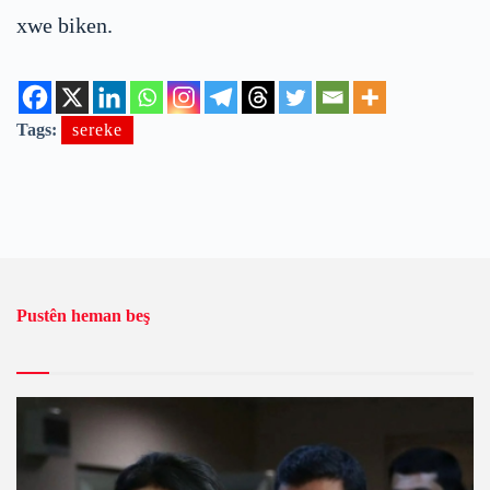
xwe biken.
Tags:
sereke
Pustên heman beş