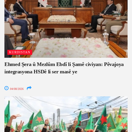
KURDISTAN
Ehmed Şera û Mezlûm Ebdî li Şamê civiyan: Pêvajoya
integrasyona HSDê li ser masê ye
04/08/2026