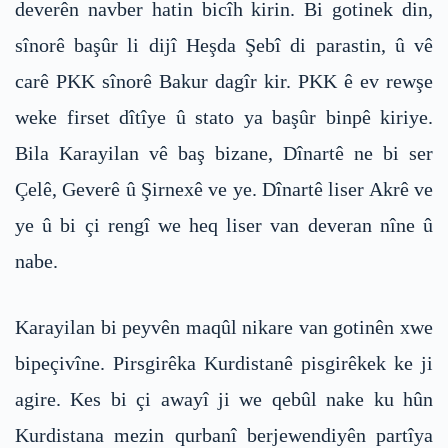
deverên navber hatin bicîh kirin. Bi gotinek din,
sînorê başûr li dijî Heşda Şebî di parastin, û vê
carê PKK sînorê Bakur dagîr kir. PKK ê ev rewşe
weke firset dîtîye û stato ya başûr binpê kiriye.
Bila Karayilan vê baş bizane, Dînartê ne bi ser
Çelê, Geverê û Şirnexê ve ye. Dînartê liser Akrê ve
ye û bi çi rengî we heq liser van deveran nîne û
nabe.
Karayilan bi peyvên maqûl nikare van gotinên xwe
bipeçivîne. Pirsgirêka Kurdistanê pisgirêkek ke ji
agire. Kes bi çi awayî ji we qebûl nake ku hûn
Kurdistana mezin qurbanî berjewendiyên partîya