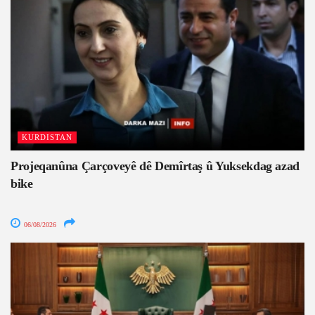
KURDISTAN
Projeqanûna Çarçoveyê dê Demîrtaş û Yuksekdag azad
bike
06/08/2026