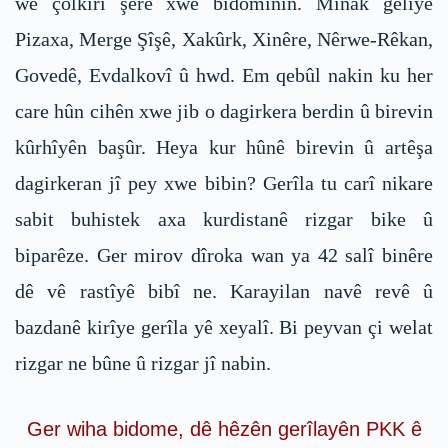
we çolkirî şerê xwe bidomînin. Mînak geliyê
Pizaxa, Merge Şîşê, Xakûrk, Xinêre, Nêrwe-Rêkan,
Govedê, Evdalkovî û hwd. Em qebûl nakin ku her
care hûn cihên xwe jib o dagirkera berdin û birevin
kûrhîyên başûr. Heya kur hûnê birevin û artêşa
dagirkeran jî pey xwe bibin? Gerîla tu carî nikare
sabit buhistek axa kurdistanê rizgar bike û
biparêze. Ger mirov dîroka wan ya 42 salî binêre
dê vê rastîyê bibî ne. Karayilan navê revê û
bazdanê kirîye gerîla yê xeyalî. Bi peyvan çi welat
rizgar ne bûne û rizgar jî nabin.
Ger wiha bidome, dê hêzên gerîlayên PKK ê