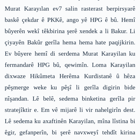
Murat Karayılan ev7 salin rasterast berpirsyarê
baskê çekdar ê PKKê, ango yê HPG ê bû. Hemî
bûyerên wekî têkbirina şerê xendek a li Bakur. Li
çiyayên Bakûr gerîla hema hema hate paqijkirin.
Ev bûyere hemî di serdema Murat Karayilan ku
fermandarê HPG bû, qewimîn. Loma Karayilan
dixwaze Hikûmeta Herêma Kurdistanê û hêza
pêşmerge weke ku pêşî li gerîla digirin bide
nîşandan. Lê belê, sedema binketina gerîla pir
stratejîktir e. Em vê mijarê li vir nahelgirîn dest.
Lê sedema ku axaftinên Karayilan, mîna lîstina bi
êgir, gefanperîn, bi şerê navxweyî tehdît kirina