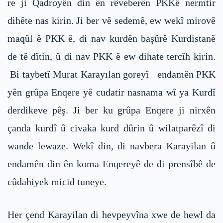
re ji Qadroyên din ên rêveberên PKKê nermtir
dihête nas kirin. Ji ber vê sedemê, ew wekî mirovê
maqûl ê PKK ê, di nav kurdên başûrê Kurdistanê
de tê dîtin, û di nav PKK ê ew dihate tercîh kirin.
Bi taybetî Murat Karayılan goreyî endamên PKK
yên grûpa Enqere yê cudatir nasnama wî ya Kurdî
derdikeve pêş. Ji ber ku grûpa Enqere ji nirxên
çanda kurdî û civaka kurd dûrin û wilatparêzî di
wande lewaze. Wekî din, di navbera Karayilan û
endamên din ên koma Enqereyê de di prensîbê de
cûdahiyek micid tuneye.
Her çend Karayilan di hevpeyvîna xwe de hewl da