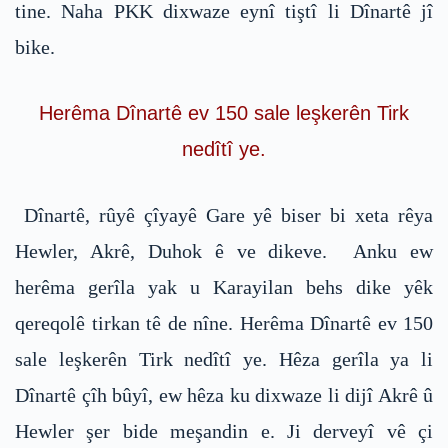
tine. Naha PKK dixwaze eynî tiştî li Dînartê jî
bike.
Herêma Dînartê ev 150 sale leşkerên Tirk
nedîtî ye.
Dînartê, rûyê çîyayê Gare yê biser bi xeta rêya
Hewler, Akrê, Duhok ê ve dikeve. Anku ew
herêma gerîla yak u Karayilan behs dike yêk
qereqolê tirkan tê de nîne. Herêma Dînartê ev 150
sale leşkerên Tirk nedîtî ye. Hêza gerîla ya li
Dînartê çîh bûyî, ew hêza ku dixwaze li dijî Akrê û
Hewler şer bide meşandin e. Ji derveyî vê çi