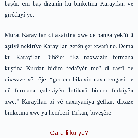
başûr, em baş dizanîn ku binketina Karayilan ve
girêdayî ye.
Murat Karayılan di axaftina xwe de banga yekîtî û
aştiyê nekirîye Karayilan gefên şer xwarî ne. Dema
ku Karayilan Dibêje: “Ez naxwazin fermana
kuştina Kurdan bidim fedaîyên me” di rastî de
dixwaze vê bêje: “ger em bikevîn nava tengasî de
dê fermana çalekiyên Întiharî bidem fedaîyên
xwe.” Karayilan bi vê daxuyaniya gefkar, dixaze
binketina xwe ya hemberî Tirkan, biveşêre.
Gare li ku ye?