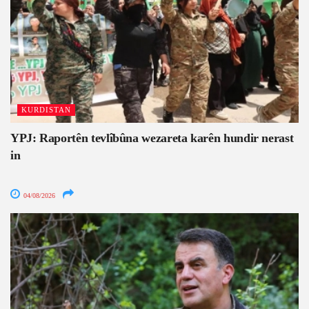
KURDISTAN
YPJ: Raportên tevlîbûna wezareta karên hundir nerast
in
04/08/2026