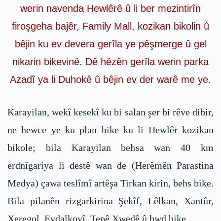
werin navenda Hewlêrê û li ber mezintirîn
firoşgeha bajêr, Family Mall, kozikan bikolin û
bêjin ku ev devera gerîla ye pêşmerge û gel
nikarin bikevinê. Dê hêzên gerîla werin parka
Azadî ya li Duhokê û bêjin ev der warê me ye.
Karayilan, wekî kesekî ku bi salan şer bi rêve dibir,
ne hewce ye ku plan bike ku li Hewlêr kozikan
bikole; bila Karayilan behsa wan 40 km
erdnîgariya li destê wan de (Herêmên Parastina
Medya) çawa teslîmî artêşa Tirkan kirin, behs bike.
Bila pilanên rizgarkirina Şekîf, Lêlkan, Xantûr,
Xeregol, Evdalkovî, Tepê Xwedê û hwd bike.