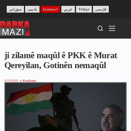
Skip
to
سۆرانی
بادینی
kurmancî
عربي
Türkçe
فارسی
content
ji zilamê maqûl ê PKK ê Murat
Qereyilan, Gotinên nemaqûl
31/10/2020
in
Kurdistan