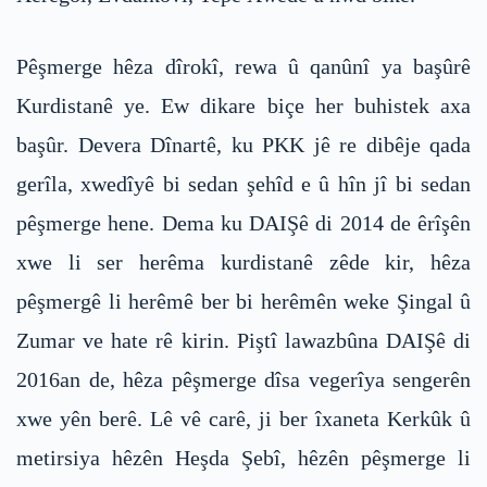
Pêşmerge hêza dîrokî, rewa û qanûnî ya başûrê
Kurdistanê ye. Ew dikare biçe her buhistek axa
başûr. Devera Dînartê, ku PKK jê re dibêje qada
gerîla, xwedîyê bi sedan şehîd e û hîn jî bi sedan
pêşmerge hene. Dema ku DAIŞê di 2014 de êrîşên
xwe li ser herêma kurdistanê zêde kir, hêza
pêşmergê li herêmê ber bi herêmên weke Şingal û
Zumar ve hate rê kirin. Piştî lawazbûna DAIŞê di
2016an de, hêza pêşmerge dîsa vegerîya sengerên
xwe yên berê. Lê vê carê, ji ber îxaneta Kerkûk û
metirsiya hêzên Heşda Şebî, hêzên pêşmerge li