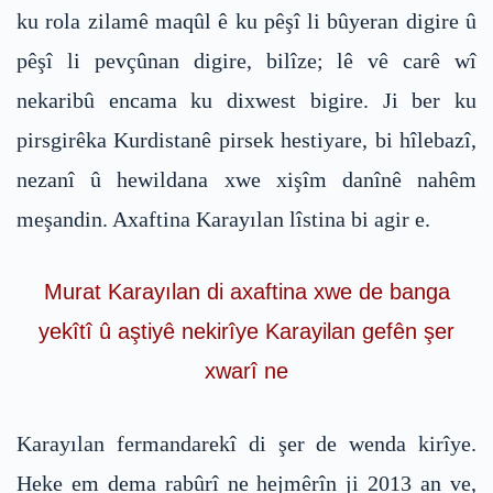
ku rola zilamê maqûl ê ku pêşî li bûyeran digire û
pêşî li pevçûnan digire, bilîze; lê vê carê wî
nekaribû encama ku dixwest bigire. Ji ber ku
pirsgirêka Kurdistanê pirsek hestiyare, bi hîlebazî,
nezanî û hewildana xwe xişîm danînê nahêm
meşandin. Axaftina Karayılan lîstina bi agir e.
Murat Karayılan di axaftina xwe de banga
yekîtî û aştiyê nekirîye Karayilan gefên şer
xwarî ne
Karayılan fermandarekî di şer de wenda kirîye.
Heke em dema rabûrî ne hejmêrîn ji 2013 an ve,