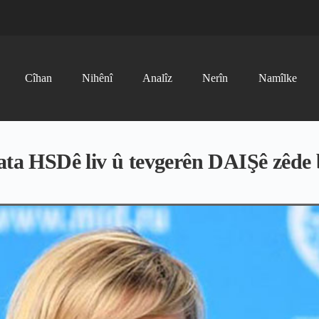
Cîhan
Nihênî
Analîz
Nerîn
Namîlke
lata HSDê liv û tevgerên DAIŞê zêde