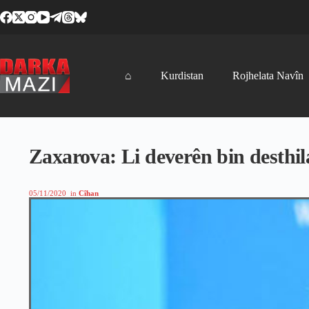
Skip
to
content
⌂
Kurdistan
Rojhelata Navîn
Zaxarova: Li deverên bin desthi
05/11/2020
in
Cîhan