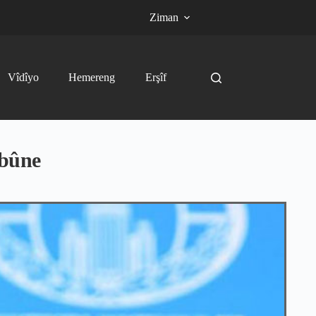
Ziman
Vîdîyo
Hemereng
Erşîf
 bûne