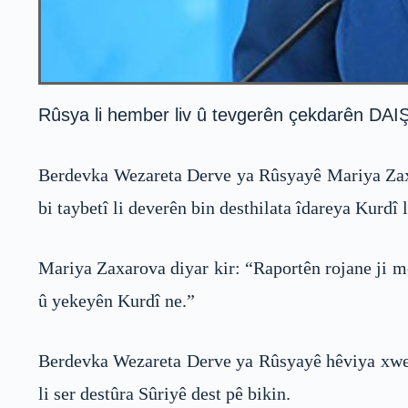
Rûsya li hember liv û tevgerên çekdarên DAIŞ
Berdevka Wezareta Derve ya Rûsyayê Mariya Zaxar
bi taybetî li deverên bin desthilata îdareya Kurdî
Mariya Zaxarova diyar kir: “Raportên rojane ji m
û yekeyên Kurdî ne.”
Berdevka Wezareta Derve ya Rûsyayê hêviya xwe a
li ser destûra Sûriyê dest pê bikin.