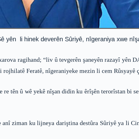
ê yên li hinek deverên Sûriyê, nîgeraniya xwe nîş
ova ragihand; “liv û tevgerên şaneyên razayî yên DAIŞ
 li rojhilatê Feratê, nîgeraniyeke mezin li cem Rûsyayê 
e re tên û wê yekê nîşan didin ku êrîşên terorîstan bi
nî ziman ku lijneya dariştina destûra Sûriyê ya li Ci