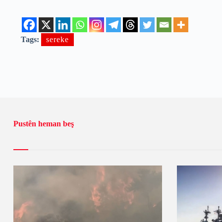
Tags:
sereke
Pustên heman beş