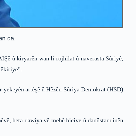
an da.
ê û kiryarên wan li rojhilat û naverasta Sûriyê,
çêkiriye”.
 ser yekeyên artêşê û Hêzên Sûriya Demokrat (HSD)
nêvê, heta dawiya vê mehê bicive û danûstandinên