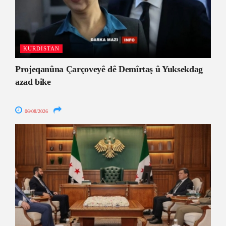
KURDISTAN
Projeqanûna Çarçoveyê dê Demîrtaş û Yuksekdag
azad bike
06/08/2026