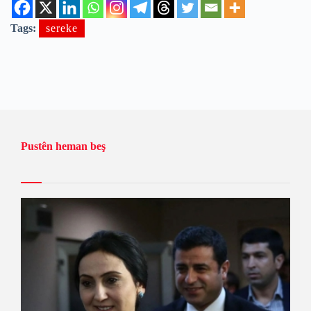
Tags:
sereke
Pustên heman beş