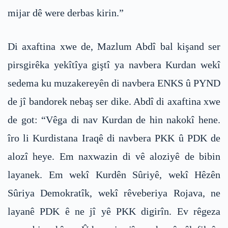
mijar dê were derbas kirin.”
Di axaftina xwe de, Mazlum Abdî bal kişand ser
pirsgirêka yekîtîya giştî ya navbera Kurdan wekî
sedema ku muzakereyên di navbera ENKS û PYND
de jî bandorek nebaş ser dike. Abdî di axaftina xwe
de got: “Vêga di nav Kurdan de hin nakokî hene.
îro li Kurdistana Iraqê di navbera PKK û PDK de
alozî heye. Em naxwazin di vê aloziyê de bibin
layanek. Em wekî Kurdên Sûriyê, wekî Hêzên
Sûriya Demokratîk, wekî rêveberiya Rojava, ne
layanê PDK ê ne jî yê PKK digirîn. Ev rêgeza