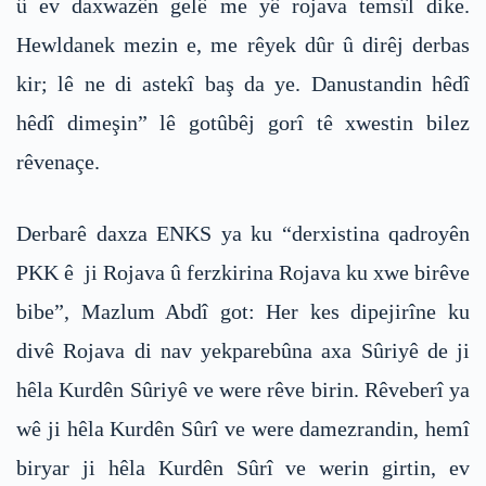
û ev daxwazên gelê me yê rojava temsîl dike.
Hewldanek mezin e, me rêyek dûr û dirêj derbas
kir; lê ne di astekî baş da ye. Danustandin hêdî
hêdî dimeşin” lê gotûbêj gorî tê xwestin bilez
rêvenaçe.
Derbarê daxza ENKS ya ku “derxistina qadroyên
PKK ê ji Rojava û ferzkirina Rojava ku xwe birêve
bibe”, Mazlum Abdî got: Her kes dipejirîne ku
divê Rojava di nav yekparebûna axa Sûriyê de ji
hêla Kurdên Sûriyê ve were rêve birin. Rêveberî ya
wê ji hêla Kurdên Sûrî ve were damezrandin, hemî
biryar ji hêla Kurdên Sûrî ve werin girtin, ev