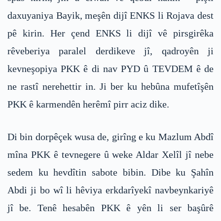
daxuyaniya Bayik, meşên dijî ENKS li Rojava dest
pê kirin. Her çend ENKS li dijî vê pirsgirêka
rêveberiya paralel derdikeve jî, qadroyên ji
kevneşopiya PKK ê di nav PYD û TEVDEM ê de
ne rastî nerehettir in. Ji ber ku hebûna mufetîşên
PKK ê karmendên herêmî pirr aciz dike.
Di bin dorpêçek wusa de, girîng e ku Mazlum Abdî
mîna PKK ê tevnegere û weke Aldar Xelîl jî nebe
sedem ku hevdîtin sabote bibin. Dibe ku Şahîn
Abdi ji bo wî li hêviya erkdarîyekî navbeynkariyê
jî be. Tenê hesabên PKK ê yên li ser başûrê