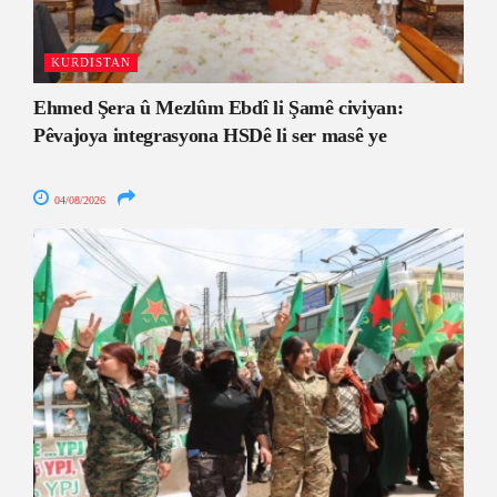
KURDISTAN
Ehmed Şera û Mezlûm Ebdî li Şamê civiyan:
Pêvajoya integrasyona HSDê li ser masê ye
04/08/2026