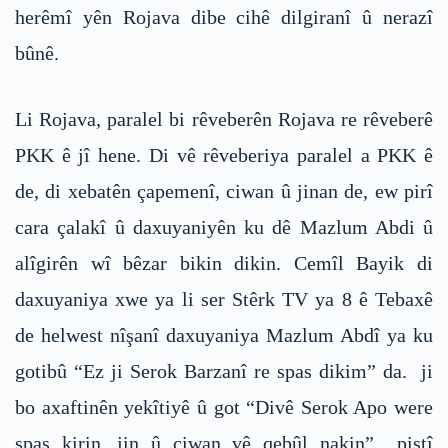
herêmî yên Rojava dibe cihê dilgiranî û nerazî
bûnê.
Li Rojava, paralel bi rêveberên Rojava re rêveberê
PKK ê jî hene. Di vê rêveberiya paralel a PKK ê
de, di xebatên çapemenî, ciwan û jinan de, ew pirî
cara çalakî û daxuyaniyên ku dê Mazlum Abdi û
alîgirên wî bêzar bikin dikin. Cemîl Bayik di
daxuyaniya xwe ya li ser Stêrk TV ya 8 ê Tebaxê
de helwest nîşanî daxuyaniya Mazlum Abdî ya ku
gotibû “Ez ji Serok Barzanî re spas dikim” da. ji
bo axaftinên yekîtiyê û got “Divê Serok Apo were
spas kirin, jin û ciwan vê qebûl nakin” piştî