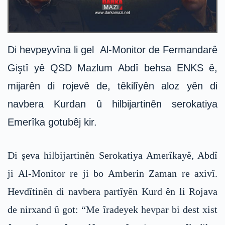
Di hevpeyvîna li gel Al-Monitor de Fermandarê
Giştî yê QSD Mazlum Abdî behsa ENKS ê,
mijarên di rojevê de, têkilîyên aloz yên di
navbera Kurdan û hilbijartinên serokatiya
Emerîka gotubêj kir.
Di şeva hilbijartinên Serokatiya Amerîkayê, Abdî
ji Al-Monitor re ji bo Amberin Zaman re axivî.
Hevdîtinên di navbera partîyên Kurd ên li Rojava
de nirxand û got: “Me îradeyek hevpar bi dest xist