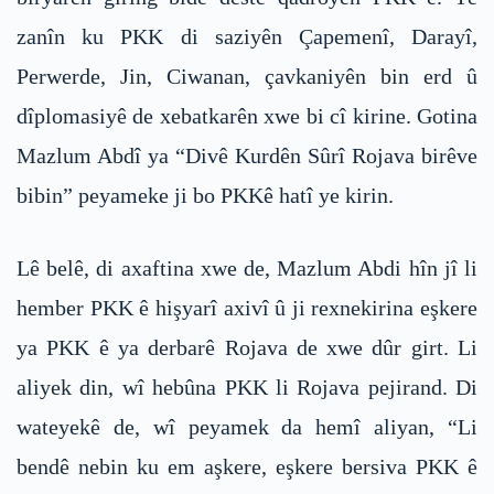
zanîn ku PKK di saziyên Çapemenî, Darayî,
Perwerde, Jin, Ciwanan, çavkaniyên bin erd û
dîplomasiyê de xebatkarên xwe bi cî kirine. Gotina
Mazlum Abdî ya “Divê Kurdên Sûrî Rojava birêve
bibin” peyameke ji bo PKKê hatî ye kirin.
Lê belê, di axaftina xwe de, Mazlum Abdi hîn jî li
hember PKK ê hişyarî axivî û ji rexnekirina eşkere
ya PKK ê ya derbarê Rojava de xwe dûr girt. Li
aliyek din, wî hebûna PKK li Rojava pejirand. Di
wateyekê de, wî peyamek da hemî aliyan, “Li
bendê nebin ku em aşkere, eşkere bersiva PKK ê