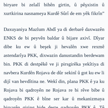
biryare bi zelalî bihên girtin, û pêşxistin û
xurtkirina nasnameya Kurdê Sûrî de em yêk fikrîn”
Daxuyaniya Mazlum Abdî ya di derbarê daxwazên
ENKS de bi peyvên baldar û bijare axivî. Dîyar
dibe ku ew û beşek ji hevalên xwe rexmê
astendarîya PKK, dixwazin danustandin berdewam
bin. PKK di destpêkê ve ji pirsgirêka yekîtiya di
navbera Kurdên Rojava de dûr sekinî û got ku ew li
dijî van hevdîtina ne. Wekî din, plana PKK ê ya ku
Rojava bi qadroyên ne Rojava re bi rêve bibe û
qadroyên PKK ê bîne ser kar û mekanizmaya
biryarên giring bide deste qadroyên PKK ê. Tê