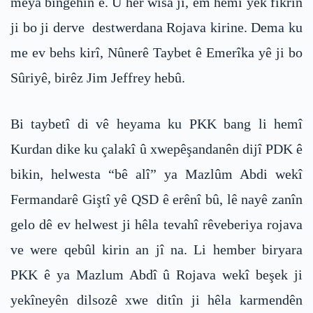
meya bingehîn e. Û her wisa jî, em hemî yêk fikrîn
ji bo ji derve destwerdana Rojava kirine. Dema ku
me ev behs kirî, Nûnerê Taybet ê Emerîka yê ji bo
Sûriyê, birêz Jim Jeffrey hebû.
Bi taybetî di vê heyama ku PKK bang li hemî
Kurdan dike ku çalakî û xwepêşandanên dijî PDK ê
bikin, helwesta “bê alî” ya Mazlûm Abdi wekî
Fermandarê Giştî yê QSD ê erênî bû, lê nayê zanîn
gelo dê ev helwest ji hêla tevahî rêveberiya rojava
ve were qebûl kirin an jî na. Li hember biryara
PKK ê ya Mazlum Abdî û Rojava wekî beşek ji
yekîneyên dilsozê xwe ditîn ji hêla karmendên