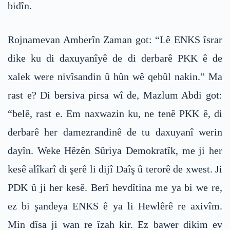
bidîn.
Rojnamevan Amberîn Zaman got: “Lê ENKS îsrar
dike ku di daxuyanîyê de di derbarê PKK ê de
xalek were nivîsandin û hûn wê qebûl nakin.” Ma
rast e? Di bersiva pirsa wî de, Mazlum Abdi got:
“belê, rast e. Em naxwazin ku, ne tenê PKK ê, di
derbarê her damezrandinê de tu daxuyanî werin
dayîn. Weke Hêzên Sûriya Demokratîk, me ji her
kesê alîkarî di şerê li dijî Daîş û terorê de xwest. Ji
PDK û ji her kesê. Berî hevdîtina me ya bi we re,
ez bi şandeya ENKS ê ya li Hewlêrê re axivîm.
Min dîsa ji wan re îzah kir. Ez bawer dikim ev