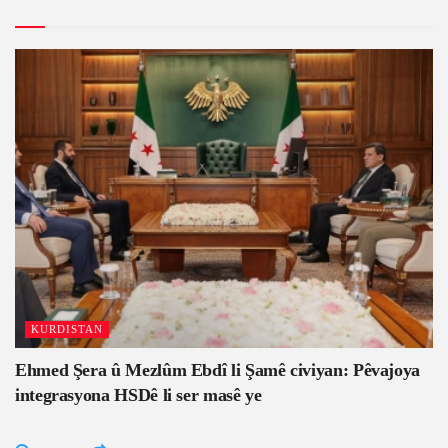
KURDISTAN
Ehmed Şera û Mezlûm Ebdî li Şamê civiyan: Pêvajoya
integrasyona HSDê li ser masê ye