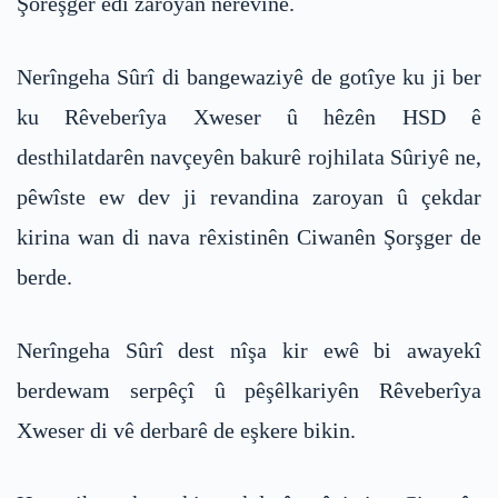
Şoreşger êdî zaroyan nerevîne.
Nerîngeha Sûrî di bangewaziyê de gotîye ku ji ber
ku Rêveberîya Xweser û hêzên HSD ê
desthilatdarên navçeyên bakurê rojhilata Sûriyê ne,
pêwîste ew dev ji revandina zaroyan û çekdar
kirina wan di nava rêxistinên Ciwanên Şorşger de
berde.
Nerîngeha Sûrî dest nîşa kir ewê bi awayekî
berdewam serpêçî û pêşêlkariyên Rêveberîya
Xweser di vê derbarê de eşkere bikin.