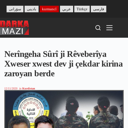
Skip
to
سۆرانی
بادینی
kurmancî
عربي
Türkçe
فارسی
content
Nerîngeha Sûrî ji Rêveberîya
Xweser xwest dev ji çekdar kirina
zaroyan berde
12/11/2020
in
Kurdistan