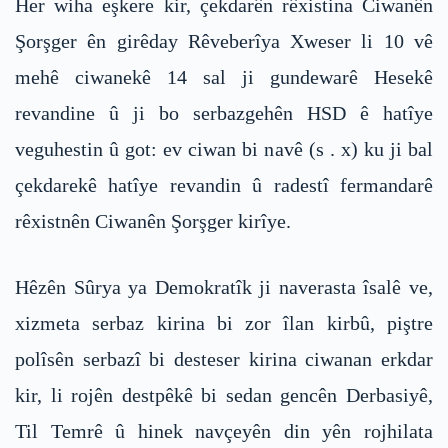
Her wiha eşkere kir, çekdarên rêxistina Ciwanên
Şorşger ên girêday Rêveberîya Xweser li 10 vê
mehê ciwanekê 14 sal ji gundewarê Hesekê
revandine û ji bo serbazgehên HSD ê hatîye
veguhestin û got: ev ciwan bi navê (s . x) ku ji bal
çekdarekê hatîye revandin û radestî fermandarê
rêxistnên Ciwanên Şorşger kirîye.
Hêzên Sûrya ya Demokratîk ji naverasta îsalê ve,
xizmeta serbaz kirina bi zor îlan kirbû, piştre
polîsên serbazî bi desteser kirina ciwanan erkdar
kir, li rojên destpêkê bi sedan gencên Derbasiyê,
Til Temrê û hinek navçeyên din yên rojhilata