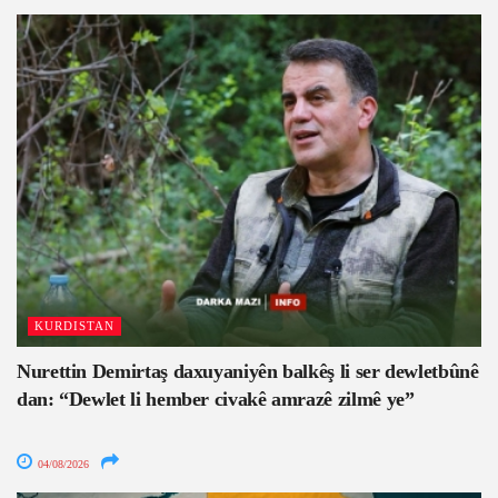
KURDISTAN
Nurettin Demirtaş daxuyaniyên balkêş li ser dewletbûnê
dan: “Dewlet li hember civakê amrazê zilmê ye”
04/08/2026