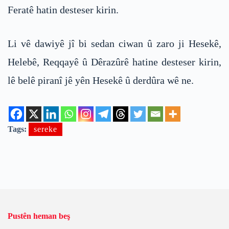
Feratê hatin desteser kirin.
Li vê dawiyê jî bi sedan ciwan û zaro ji Hesekê,
Helebê, Reqqayê û Dêrazûrê hatine desteser kirin,
lê belê piranî jê yên Hesekê û derdûra wê ne.
Tags:
sereke
Pustên heman beş