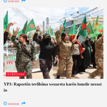
04/08/2026
KURDISTAN
YPJ: Raportên tevlîbûna wezareta karên hundir nerast
in
04/08/2026