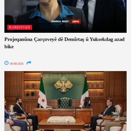
KURDISTAN
Projeqanûna Çarçoveyê dê Demîrtaş û Yuksekdag azad
bike
06/08/2026