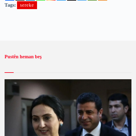
Tags:
sereke
Pustên heman beş