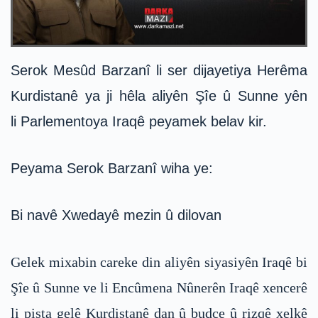
Serok Mesûd Barzanî li ser dijayetiya Herêma
Kurdistanê ya ji hêla aliyên Şîe û Sunne yên
li Parlementoya Iraqê peyamek belav kir.
Peyama Serok Barzanî wiha ye:
Bi navê Xwedayê mezin û dilovan
Gelek mixabin careke din aliyên siyasiyên Iraqê bi
Şîe û Sunne ve li Encûmena Nûnerên Iraqê xencerê
li pişta gelê Kurdistanê dan û budçe û rizqê xelkê