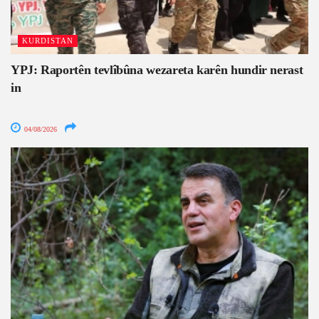
KURDISTAN
YPJ: Raportên tevlîbûna wezareta karên hundir nerast
in
04/08/2026