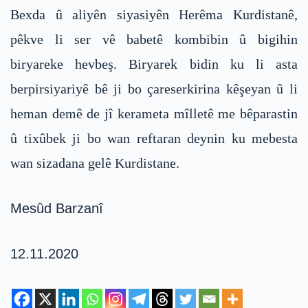
Bexda û aliyên siyasiyên Herêma Kurdistanê,
pêkve li ser vê babetê kombibin û bigihin
biryareke hevbeş. Biryarek bidin ku li asta
berpirsiyariyê bê ji bo çareserkirina kêşeyan û li
heman demê de jî kerameta mîlletê me bêparastin
û tixûbek ji bo wan reftaran deynin ku mebesta
wan sizadana gelê Kurdistane.
Mesûd Barzanî
12.11.2020