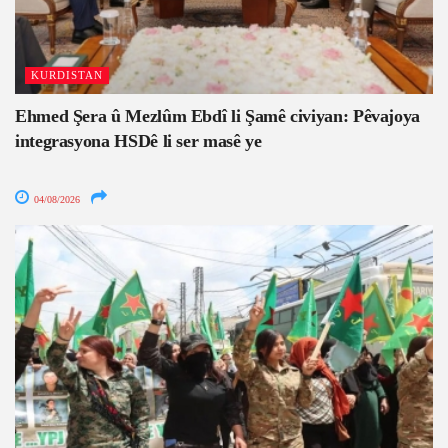
KURDISTAN
Ehmed Şera û Mezlûm Ebdî li Şamê civiyan: Pêvajoya
integrasyona HSDê li ser masê ye
04/08/2026