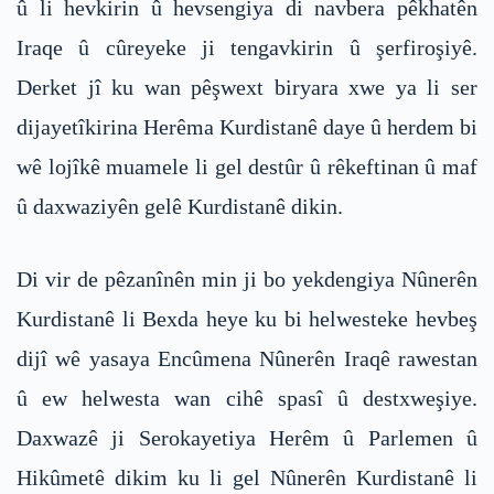
û li hevkirin û hevsengiya di navbera pêkhatên
Iraqe û cûreyeke ji tengavkirin û şerfiroşiyê.
Derket jî ku wan pêşwext biryara xwe ya li ser
dijayetîkirina Herêma Kurdistanê daye û herdem bi
wê lojîkê muamele li gel destûr û rêkeftinan û maf
û daxwaziyên gelê Kurdistanê dikin.
Di vir de pêzanînên min ji bo yekdengiya Nûnerên
Kurdistanê li Bexda heye ku bi helwesteke hevbeş
dijî wê yasaya Encûmena Nûnerên Iraqê rawestan
û ew helwesta wan cihê spasî û destxweşiye.
Daxwazê ji Serokayetiya Herêm û Parlemen û
Hikûmetê dikim ku li gel Nûnerên Kurdistanê li