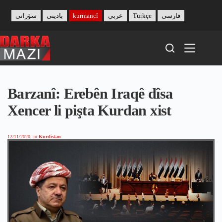
Skip
to
سۆرانی
بادینی
kurmancî
عربي
Türkçe
فارسی
content
Barzanî: Erebên Iraqê dîsa
Xencer li pişta Kurdan xist
12/11/2020
in
Kurdistan