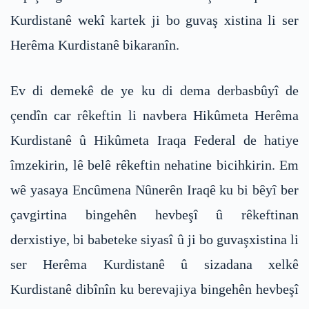
Kurdistanê wekî kartek ji bo guvaş xistina li ser
Herêma Kurdistanê bikaranîn.
Ev di demekê de ye ku di dema derbasbûyî de
çendîn car rêkeftin li navbera Hikûmeta Herêma
Kurdistanê û Hikûmeta Iraqa Federal de hatiye
îmzekirin, lê belê rêkeftin nehatine bicihkirin. Em
wê yasaya Encûmena Nûnerên Iraqê ku bi bêyî ber
çavgirtina bingehên hevbeşî û rêkeftinan
derxistiye, bi babeteke siyasî û ji bo guvaşxistina li
ser Herêma Kurdistanê û sizadana xelkê
Kurdistanê dibînîn ku berevajiya bingehên hevbeşî