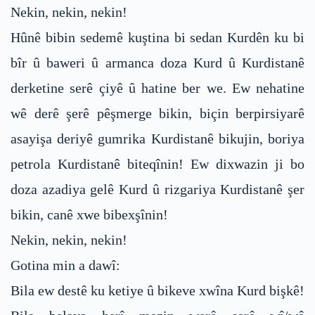
Nekin, nekin, nekin!
Hûnê bibin sedemê kuştina bi sedan Kurdên ku bi
bîr û baweri û armanca doza Kurd û Kurdistanê
derketine serê çiyê û hatine ber we. Ew nehatine
wê derê şerê pêşmerge bikin, biçin berpirsiyarê
asayişa deriyê gumrika Kurdistanê bikujin, boriya
petrola Kurdistanê biteqînin! Ew dixwazin ji bo
doza azadiya gelê Kurd û rizgariya Kurdistanê şer
bikin, canê xwe bibexşînin!
Nekin, nekin, nekin!
Gotina min a dawî:
Bila ew destê ku ketiye û bikeve xwîna Kurd bişkê!