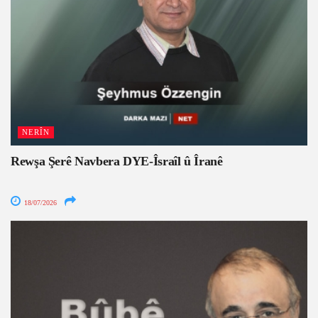
NERÎN
Rewşa Şerê Navbera DYE-Îsraîl û Îranê
18/07/2026