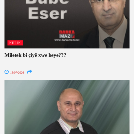
NERÎN
Miletek bi çiyê xwe heye???
15/07/2026