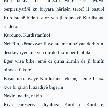
Bila belaya herî mezin werê serê wî/wê
berpirsiyarî/ê ku biryara hêrîşên terorî li başurê
Kurdistanê bide û aloziyan ji rojavayê Kurdistanê
re derxe.
Kurduno, Kurdistanîno!
Nehêlin, xêrnexwaz li welatê me aloziyan derbixin,
destkevtiyên me yên dîrokî bixin ber tehlûkê.
Eger wisa bibe, emê di qirna 21mîn de jî bimîn
bindest û kole!
Başur û rojavayê Kurdistanê têk biçe, eme li axa
xwe bi çiran li azadiyê bigerin!
Nekin, nekin, nekin !
Riya çareseriyê diyaloga Kurd û Kurd e,