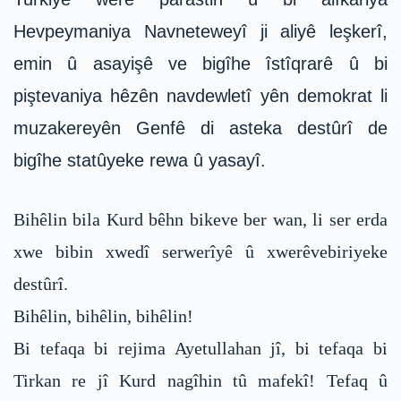
Hevpeymaniya Navneteweyî ji aliyê leşkerî,
emin û asayişê ve bigîhe îstîqrarê û bi
piştevaniya hêzên navdewletî yên demokrat li
muzakereyên Genfê di asteka destûrî de
bigîhe statûyeke rewa û yasayî.
Bihêlin bila Kurd bêhn bikeve ber wan, li ser erda
xwe bibin xwedî serwerîyê û xwerêvebiriyeke
destûrî.
Bihêlin, bihêlin, bihêlin!
Bi tefaqa bi rejima Ayetullahan jî, bi tefaqa bi
Tirkan re jî Kurd nagîhin tû mafekî! Tefaq û