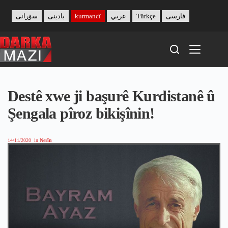
Skip
to
سۆرانی
بادینی
kurmancî
عربي
Türkçe
فارسی
content
Destê xwe ji başurê Kurdistanê û
Şengala pîroz bikişînin!
14/11/2020
in
Nerîn