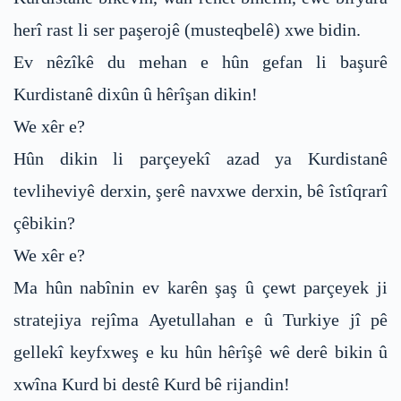
herî rast li ser paşerojê (musteqbelê) xwe bidin.
Ev nêzîkê du mehan e hûn gefan li başurê
Kurdistanê dixûn û hêrîşan dikin!
We xêr e?
Hûn dikin li parçeyekî azad ya Kurdistanê
tevliheviyê derxin, şerê navxwe derxin, bê îstîqrarî
çêbikin?
We xêr e?
Ma hûn nabînin ev karên şaş û çewt parçeyek ji
stratejiya rejîma Ayetullahan e û Turkiye jî pê
gellekî keyfxweş e ku hûn hêrîşê wê derê bikin û
xwîna Kurd bi destê Kurd bê rijandin!