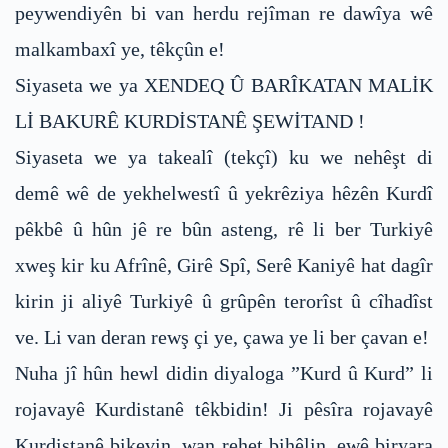
peywendiyên bi van herdu rejîman re dawîya wê
malkambaxî ye, têkçûn e!
Siyaseta we ya XENDEQ Û BARÎKATAN MALİK
Lİ BAKURÊ KURDİSTANÊ ŞEWİTAND !
Siyaseta we ya takealî (tekçî) ku we nehêşt di
demê wê de yekhelwestî û yekrêziya hêzên Kurdî
pêkbê û hûn jê re bûn asteng, rê li ber Turkiyê
xweş kir ku Afrînê, Girê Spî, Serê Kaniyê hat dagîr
kirin ji aliyê Turkiyê û grûpên terorîst û cîhadîst
ve. Li van deran rewş çi ye, çawa ye li ber çavan e!
Nuha jî hûn hewl didin diyaloga ”Kurd û Kurd” li
rojavayê Kurdistanê têkbidin! Ji pêsîra rojavayê
Kurdistanê bikevin, wan rehet bihêlin, ewê biryara