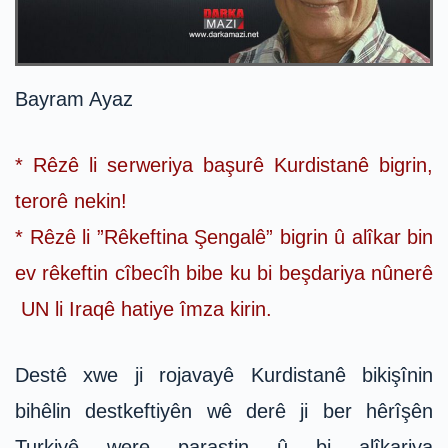
Bayram Ayaz
* Rêzê li serweriya başurê Kurdistanê bigrin,
terorê nekin!
* Rêzê li ”Rêkeftina Şengalê” bigrin û alîkar bin
ev rêkeftin cîbecîh bibe ku bi beşdariya nûnerê
UN li Iraqê hatiye îmza kirin.
Destê xwe ji rojavayê Kurdistanê bikişînin
bihêlin destkeftiyên wê derê ji ber hêrîşên
Turkiyê were parastin û bi alîkariya