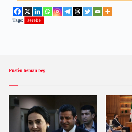
Tags:
sereke
Pustên heman beş