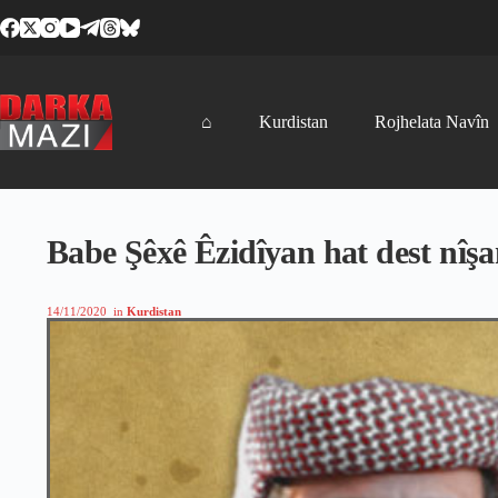
Skip
to
content
⌂
Kurdistan
Rojhelata Navîn
Babe Şêxê Êzidîyan hat dest nîşa
14/11/2020
in
Kurdistan