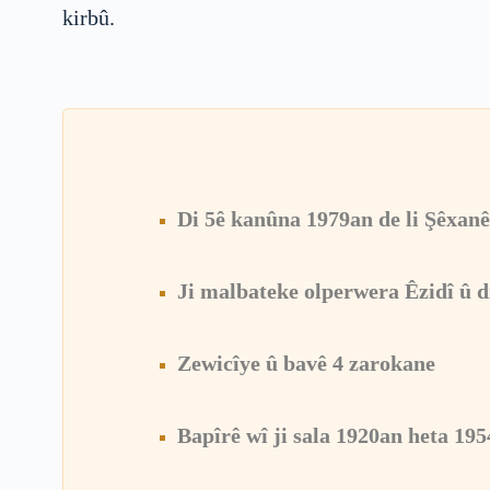
kirbû.
Di 5ê kanûna 1979an de li Şêxanê
Ji malbateke olperwera Êzidî û d
Zewicîye û bavê 4 zarokane
Bapîrê wî ji sala 1920an heta 195