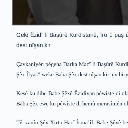
Gelê Êzidî li Başûrê Kurdistanê, îro û paş
dest nîşan kir.
Çavkaniyên pêgeha Darka Mazî li Başûrê Kurdista
Şêx Îlyas” weke Baba Şêx dest nîşan kir, ev biry
Kesê ku dibe Babe Şêxê Êzidîyan pêwîste di ola 
Baba Şêx ewe ku pêwîste di hemû merasîmên ol
Tê zanîn Şêx Xirto Hacî Îsma’îl, Babe Şêxê ber