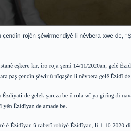
 û çendîn rojên şêwirmendiyê li nêvbera xwe de, 
nê eşkere kir, îro roja şemî 14/11/2020an, gelê Êzidî
ara paş çendîn şêwir û nîqaşên li nêvbera gelê Êzidî de 
Êzdiyatî de gelek şareza be û rola wî ya girîng di na
î yên Êzidîyan de amade be.
ê ê Êzidîyan û raberî rohiyê Êzidîyan, li 1-10-2020 