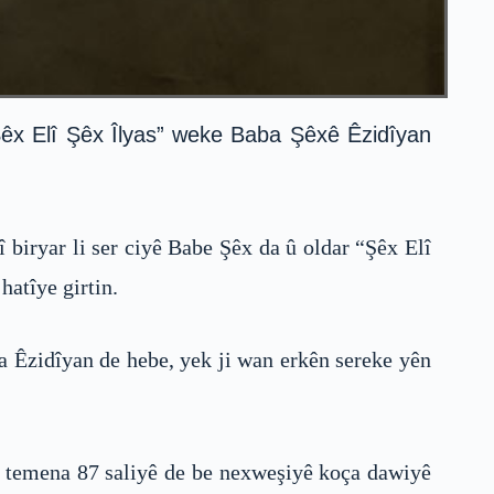
“Şêx Elî Şêx Îlyas” weke Baba Şêxê Êzidîyan
 biryar li ser ciyê Babe Şêx da û oldar “Şêx Elî
hatîye girtin.
va Êzidîyan de hebe, yek ji wan erkên sereke yên
di temena 87 saliyê de be nexweşiyê koça dawiyê