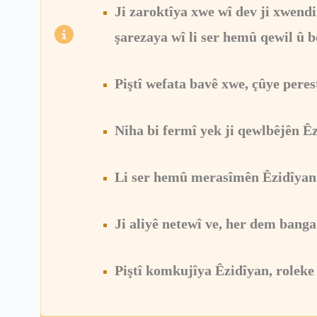
Ji zaroktîya xwe wî dev ji xwendi
şarezaya wî li ser hemû qewil û b
Piştî wefata bavê xwe, çûye pere
Niha bi fermî yek ji qewlbêjên Ê
Li ser hemû merasîmên Êzidîyan 
Ji aliyê netewî ve, her dem banga
Piştî komkujîya Êzidîyan, roleke