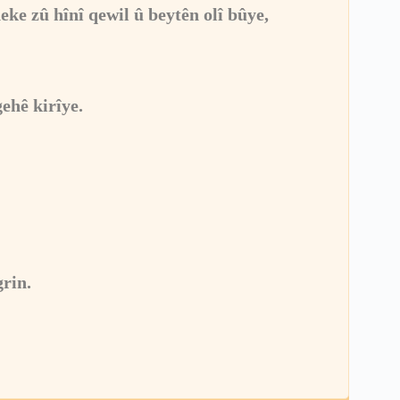
eke zû hînî qewil û beytên olî bûye,
ehê kirîye.
grin.