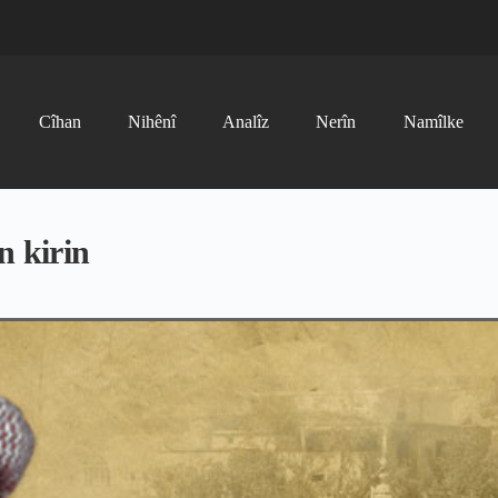
Cîhan
Nihênî
Analîz
Nerîn
Namîlke
n kirin