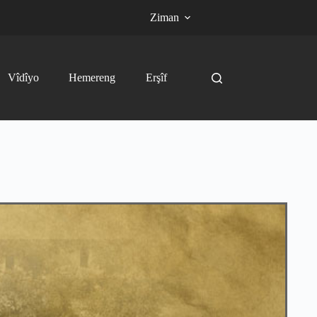
Ziman
Vîdîyo
Hemereng
Erşîf