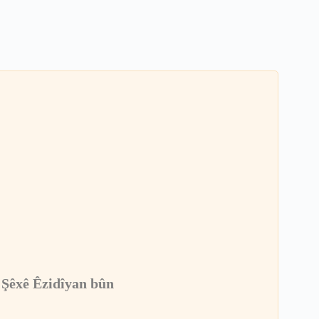
a Şêxê Êzidîyan bûn