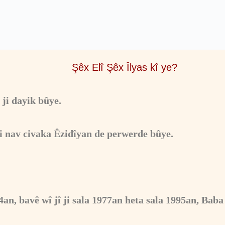
Şêx Elî Şêx Îlyas kî ye?
 ji dayik bûye.
i nav civaka Êzidîyan de perwerde bûye.
4an, bavê wî jî ji sala 1977an heta sala 1995an, Bab