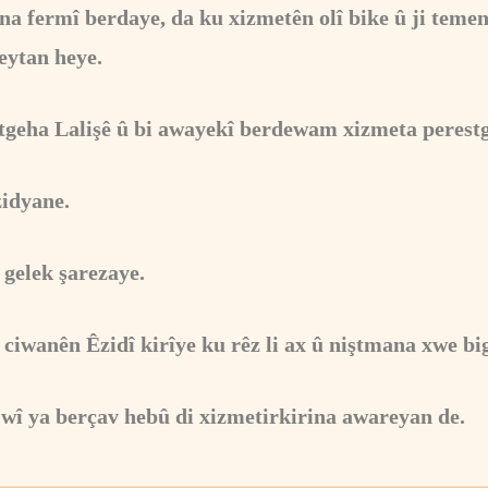
na fermî berdaye, da ku xizmetên olî bike û ji temen
eytan heye.
stgeha Lalişê û bi awayekî berdewam xizmeta perestg
zidyane.
gelek şarezaye.
 ciwanên Êzidî kirîye ku rêz li ax û niştmana xwe bi
 wî ya berçav hebû di xizmetirkirina awareyan de.