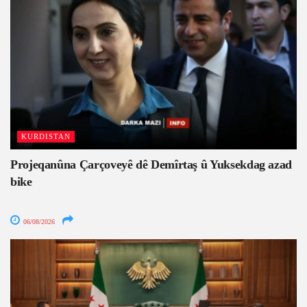
KURDISTAN
Projeqanûna Çarçoveyê dê Demîrtaş û Yuksekdag azad
bike
06/08/2026