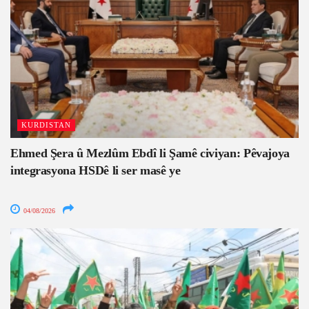
KURDISTAN
Ehmed Şera û Mezlûm Ebdî li Şamê civiyan: Pêvajoya
integrasyona HSDê li ser masê ye
04/08/2026