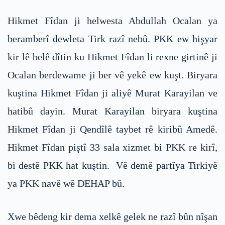
Hikmet Fîdan ji helwesta Abdullah Ocalan ya
beramberî dewleta Tirk razî nebû. PKK ew hişyar
kir lê belê dîtin ku Hikmet Fîdan li rexne girtinê ji
Ocalan berdewame ji ber vê yekê ew kuşt. Biryara
kuştina Hikmet Fîdan ji aliyê Murat Karayilan ve
hatibû dayin. Murat Karayilan biryara kuştina
Hikmet Fîdan ji Qendîlê taybet rê kiribû Amedê.
Hikmet Fîdan piştî 33 sala xizmet bi PKK re kirî,
bi destê PKK hat kuştin. Vê demê partîya Tirkiyê
ya PKK navê wê DEHAP bû.
Xwe bêdeng kir dema xelkê gelek ne razî bûn nîşan