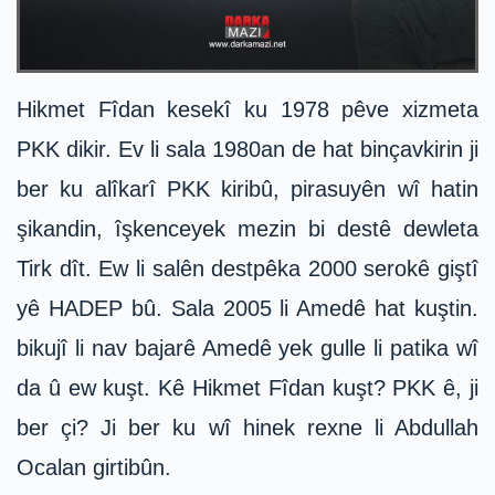
Hikmet Fîdan kesekî ku 1978 pêve xizmeta
PKK dikir. Ev li sala 1980an de hat binçavkirin ji
ber ku alîkarî PKK kiribû, pirasuyên wî hatin
şikandin, îşkenceyek mezin bi destê dewleta
Tirk dît. Ew li salên destpêka 2000 serokê giştî
yê HADEP bû. Sala 2005 li Amedê hat kuştin.
bikujî li nav bajarê Amedê yek gulle li patika wî
da û ew kuşt. Kê Hikmet Fîdan kuşt? PKK ê, ji
ber çi? Ji ber ku wî hinek rexne li Abdullah
Ocalan girtibûn.