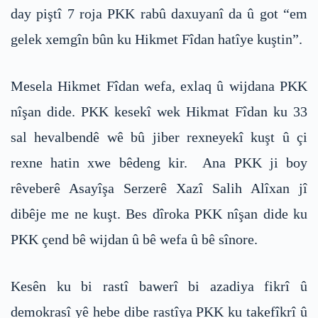
day piştî 7 roja PKK rabû daxuyanî da û got “em
gelek xemgîn bûn ku Hikmet Fîdan hatîye kuştin”.
Mesela Hikmet Fîdan wefa, exlaq û wijdana PKK
nîşan dide. PKK kesekî wek Hikmat Fîdan ku 33
sal hevalbendê wê bû jiber rexneyekî kuşt û çi
rexne hatin xwe bêdeng kir. Ana PKK ji boy
rêveberê Asayîşa Serzerê Xazî Salih Alîxan jî
dibêje me ne kuşt. Bes dîroka PKK nîşan dide ku
PKK çend bê wijdan û bê wefa û bê sînore.
Kesên ku bi rastî bawerî bi azadiya fikrî û
demokrasî yê hebe dibe rastîya PKK ku takefîkrî û