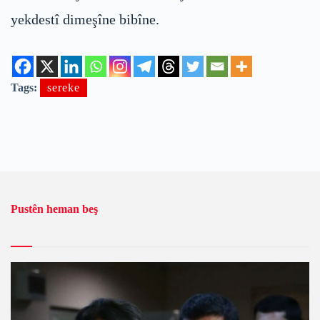
yekdestî dimeşîne bibîne.
Tags:
sereke
Pustên heman beş