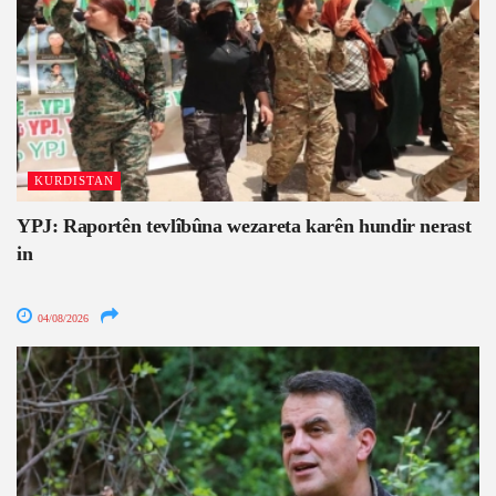
KURDISTAN
YPJ: Raportên tevlîbûna wezareta karên hundir nerast
in
04/08/2026