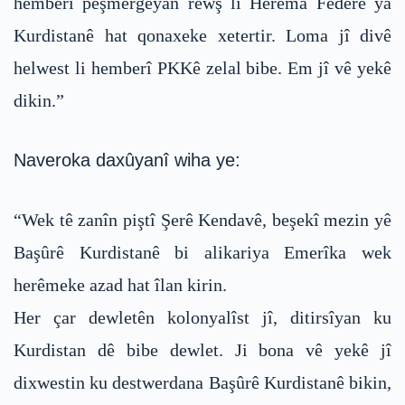
hemberî pêşmergeyan rewş li Herêma Federe ya
Kurdistanê hat qonaxeke xetertir. Loma jî divê
helwest li hemberî PKKê zelal bibe. Em jî vê yekê
dikin.”
Naveroka daxûyanî wiha ye:
“Wek tê zanîn piştî Şerê Kendavê, beşekî mezin yê
Başûrê Kurdistanê bi alikariya Emerîka wek
herêmeke azad hat îlan kirin.
Her çar dewletên kolonyalîst jî, ditirsîyan ku
Kurdistan dê bibe dewlet. Ji bona vê yekê jî
dixwestin ku destwerdana Başûrê Kurdistanê bikin,