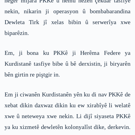
heger mijara PKKê û hemû hêzên çekdar tasfiye
nekin, nikarin ji operasyon û bombabarandina
Dewleta Tirk jî xelas bibin û serwerîya xwe
biparêzin.
Em, ji bona ku PKKê ji Herêma Federe ya
Kurdistanê tasfiye bibe û bê derxistin, ji biryarên
bên girtin re piştgir in.
Em ji ciwanên Kurdistanên yên ku di nav PKKê de
xebat dikin daxwaz dikin ku ew xirabîyê li welatê
xwe û neteweya xwe nekin. Li dijî siyaseta PKKê
ya ku xizmetê dewletên kolonyalîst dike, derkevin.