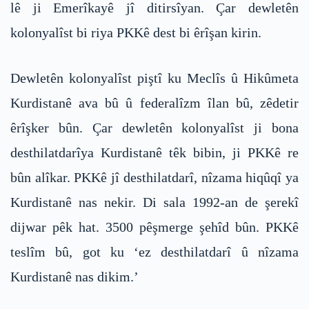
lê ji Emerîkayê jî ditirsîyan. Çar dewletên
kolonyalîst bi riya PKKê dest bi êrîşan kirin.
Dewletên kolonyalîst piştî ku Meclîs û Hikûmeta
Kurdistanê ava bû û federalîzm îlan bû, zêdetir
êrîşker bûn. Çar dewletên kolonyalîst ji bona
desthilatdarîya Kurdistanê têk bibin, ji PKKê re
bûn alîkar. PKKê jî desthilatdarî, nîzama hiqûqî ya
Kurdistanê nas nekir. Di sala 1992-an de şerekî
dijwar pêk hat. 3500 pêşmerge şehîd bûn. PKKê
teslîm bû, got ku ‘ez desthilatdarî û nîzama
Kurdistanê nas dikim.’