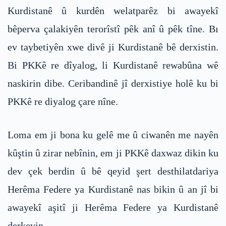
Kurdistanê û kurdên welatparêz bi awayekî
bêperva çalakiyên terorîstî pêk anî û pêk tîne. Bı
ev taybetiyên xwe divê ji Kurdistanê bê derxistin.
Bi PKKê re dîyalog, li Kurdistanê rewabûna wê
naskirin dibe. Ceribandinê jî derxistiye holê ku bi
PKKê re diyalog çare nîne.
Loma em ji bona ku gelê me û ciwanên me nayên
kûştin û zirar nebînin, em ji PKKê daxwaz dikin ku
dev çek berdin û bê qeyid şert desthilatdariya
Herêma Federe ya Kurdistanê nas bikin û an jî bi
awayekî aşitî ji Herêma Federe ya Kurdistanê
derkevin…