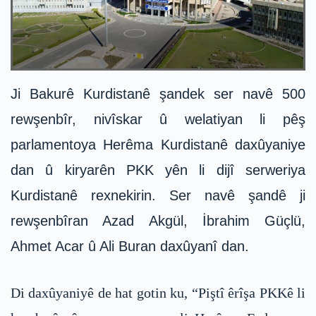
Ji Bakurê Kurdistanê şandek ser navê 500
rewşenbîr, nivîskar û welatiyan li pêş
parlamentoya Herêma Kurdistanê daxûyaniye
dan û kiryarên PKK yên li dijî serweriya
Kurdistanê rexnekirin. Ser navê şandê ji
rewşenbîran Azad Akgül, İbrahim Güçlü,
Ahmet Acar û Ali Buran daxûyanî dan.
Di daxûyaniyê de hat gotin ku, “Piştî êrîşa PKKê li