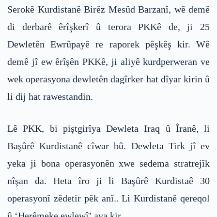
Serokê Kurdistanê Birêz Mesûd Barzanî, wê demê
di derbarê êrîşkerî û terora PKKê de, ji 25
Dewletên Ewrûpayê re raporek pêşkêş kir. Wê
demê jî ew êrîşên PKKê, ji aliyê kurdperweran ve
wek operasyona dewletên dagîrker hat dîyar kirin û
li dij hat rawestandin.
Lê PKK, bi piştgirîya Dewleta Iraq û Îranê, li
Başûrê Kurdistanê cîwar bû. Dewleta Tirk jî ev
yeka ji bona operasyonên xwe sedema stratrejîk
nîşan da. Heta îro ji li Başûrê Kurdistaê 30
operasyonî zêdetir pêk anî.. Li Kurdistanê qereqol
û ‘Herêmeke ewlewî’ ava kir.