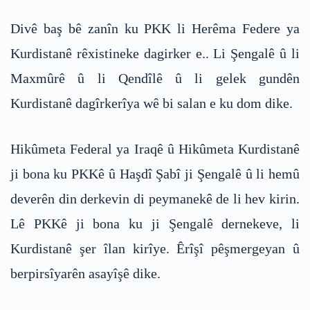
Divê baş bê zanîn ku PKK li Herêma Federe ya
Kurdistanê rêxistineke dagirker e.. Li Şengalê û li
Maxmûrê û li Qendîlê û li gelek gundên
Kurdistanê dagîrkerîya wê bi salan e ku dom dike.
Hikûmeta Federal ya Iraqê û Hikûmeta Kurdistanê
ji bona ku PKKê û Haşdî Şabî ji Şengalê û li hemû
deverên din derkevin di peymanekê de li hev kirin.
Lê PKKê ji bona ku ji Şengalê dernekeve, li
Kurdistanê şer îlan kirîye. Êrîşî pêşmergeyan û
berpirsîyarên asayîşê dike.