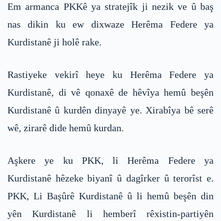
Em armanca PKKê ya stratejîk ji nezik ve û baş
nas dikin ku ew dixwaze Herêma Federe ya
Kurdistanê ji holê rake.
Rastiyeke vekirî heye ku Herêma Federe ya
Kurdistanê, di vê qonaxê de hêvîya hemû beşên
Kurdistanê û kurdên dinyayê ye. Xirabîya bê serê
wê, zirarê dide hemû kurdan.
Aşkere ye ku PKK, li Herêma Federe ya
Kurdistanê hêzeke biyanî û dagîrker û terorîst e.
PKK, Li Başûrê Kurdistanê û li hemû beşên din
yên Kurdistanê li hemberî rêxistin-partiyên