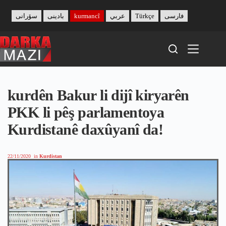
Skip
to
سۆرانی
بادینی
kurmancî
عربي
Türkçe
فارسی
content
kurdên Bakur li dijî kiryarên
PKK li pêş parlamentoya
Kurdistanê daxûyanî da!
22/11/2020
in
Kurdistan