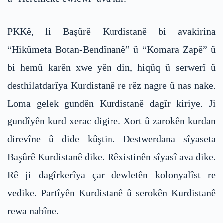
PKKê, li Başûrê Kurdistanê bi avakirina
“Hikûmeta Botan-Bendînanê” û “Komara Zapê” û
bi hemû karên xwe yên din, hiqûq û serwerî û
desthilatdarîya Kurdistanê re rêz nagre û nas nake.
Loma gelek gundên Kurdistanê dagîr kiriye. Ji
gundîyên kurd xerac digire. Xort û zarokên kurdan
direvîne û dide kûştin. Destwerdana sîyaseta
Başûrê Kurdistanê dike. Rêxistinên sîyasî ava dike.
Rê ji dagîrkerîya çar dewletên kolonyalîst re
vedike. Partîyên Kurdistanê û serokên Kurdistanê
rewa nabîne.