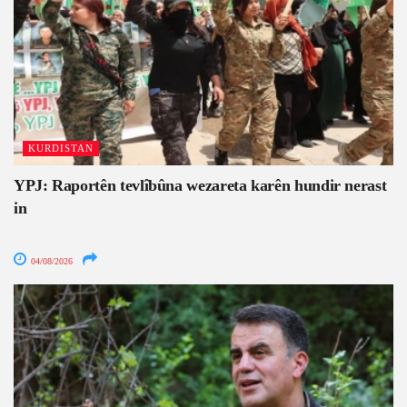
KURDISTAN
YPJ: Raportên tevlîbûna wezareta karên hundir nerast
in
04/08/2026