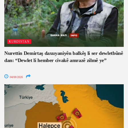
KURDISTAN
Nurettin Demirtaş daxuyaniyên balkêş li ser dewletbûnê
dan: “Dewlet li hember civakê amrazê zilmê ye”
04/08/2026