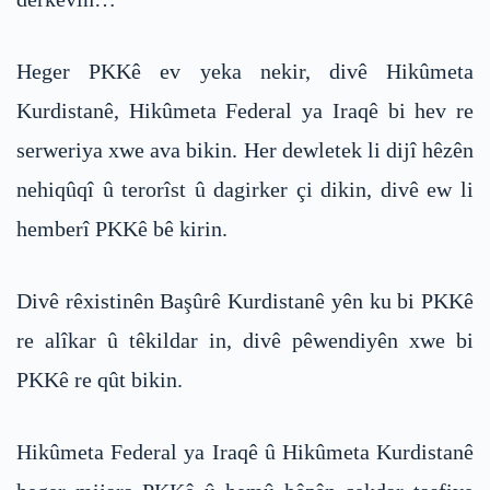
Heger PKKê ev yeka nekir, divê Hikûmeta
Kurdistanê, Hikûmeta Federal ya Iraqê bi hev re
serweriya xwe ava bikin. Her dewletek li dijî hêzên
nehiqûqî û terorîst û dagirker çi dikin, divê ew li
hemberî PKKê bê kirin.
Divê rêxistinên Başûrê Kurdistanê yên ku bi PKKê
re alîkar û têkildar in, divê pêwendiyên xwe bi
PKKê re qût bikin.
Hikûmeta Federal ya Iraqê û Hikûmeta Kurdistanê