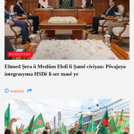
KURDISTAN
Ehmed Şera û Mezlûm Ebdî li Şamê civiyan: Pêvajoya
integrasyona HSDê li ser masê ye
04/08/2026