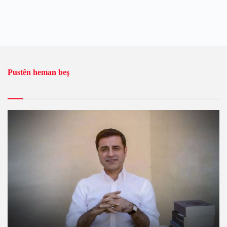
Pustên heman beş