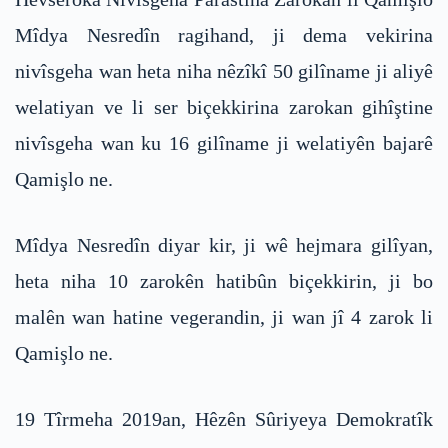
Mîdya Nesredîn ragihand, ji dema vekirina
nivîsgeha wan heta niha nêzîkî 50 gilîname ji aliyê
welatiyan ve li ser biçekkirina zarokan gihîştine
nivîsgeha wan ku 16 gilîname ji welatiyên bajarê
Qamişlo ne.
Mîdya Nesredîn diyar kir, ji wê hejmara gilîyan,
heta niha 10 zarokên hatibûn biçekkirin, ji bo
malên wan hatine vegerandin, ji wan jî 4 zarok li
Qamişlo ne.
19 Tîrmeha 2019an, Hêzên Sûriyeya Demokratîk