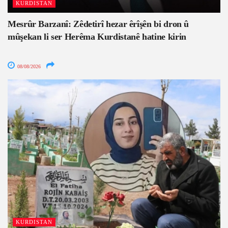
KURDISTAN
Mesrûr Barzanî: Zêdetirî hezar êrîşên bi dron û
mûşekan li ser Herêma Kurdistanê hatine kirin
08/08/2026
KURDISTAN