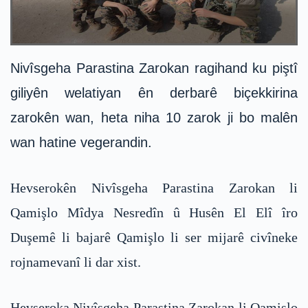
Nivîsgeha Parastina Zarokan ragihand ku piştî
giliyên welatiyan ên derbarê biçekkirina
zarokên wan, heta niha 10 zarok ji bo malên
wan hatine vegerandin.
Hevserokên Nivîsgeha Parastina Zarokan li
Qamişlo Mîdya Nesredîn û Husên El Elî îro
Duşemê li bajarê Qamişlo li ser mijarê civîneke
rojnamevanî li dar xist.
Hevseroka Nivîsgeha Parastina Zarokan li Qamişlo