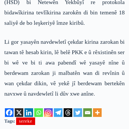
(HSD) bi Netewên Yekbûyî re protokola
bidawîkirina tevlîkirina zarokên di bin temenê 18
saliyê de bo leşkeriyê îmze kiribû.
Li gor yasayên navdewletî çekdar kirina zarokan bi
tawan tê hesab kirin, lê belê PKK e û rêxistinên ser
bi wê ve bi ti awa pabendî wê yasayê nîne û
berdewam zarokan ji malbatên wan di revînin û
wan çekdar dikin, vê yekê jî berdewam bertekên
navxwe û navdewletî li dûv xwe anîne.
Tags:
sereke