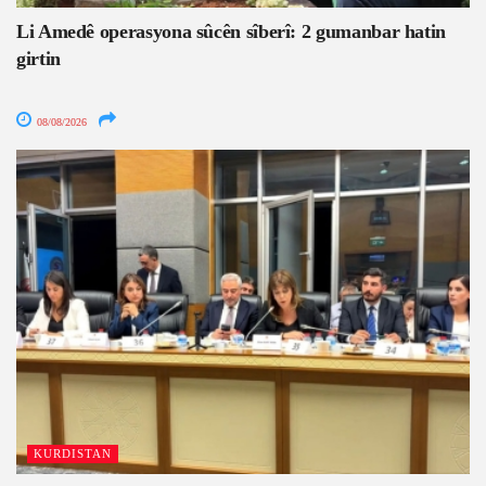
Li Amedê operasyona sûcên sîberî: 2 gumanbar hatin
girtin
08/08/2026
KURDISTAN