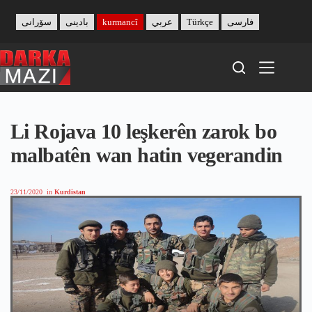
Skip
to
سۆرانی
بادینی
kurmancî
عربي
Türkçe
فارسی
content
Li Rojava 10 leşkerên zarok bo
malbatên wan hatin vegerandin
23/11/2020
in
Kurdistan