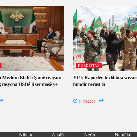
KURDISTAN
 Mezlûm Ebdî li Şamê civiyan:
YPJ: Raportên tevlîbûna wezar
grasyona HSDê li ser masê ye
hundir nerast in
04/08/2026
Nihênî
Analîz
Nerîn
Namîlke