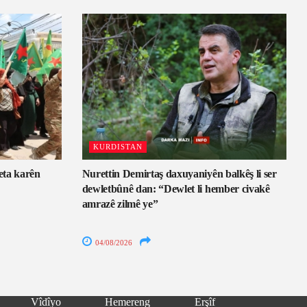
KURDISTAN
eta karên
Nurettin Demirtaş daxuyaniyên balkêş li ser
dewletbûnê dan: “Dewlet li hember civakê
amrazê zilmê ye”
04/08/2026
Vîdîyo
Hemereng
Erşîf