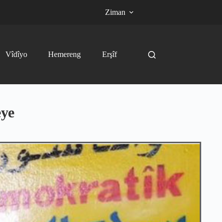
Ziman
Vîdîyo
Hemereng
Erşîf
eye