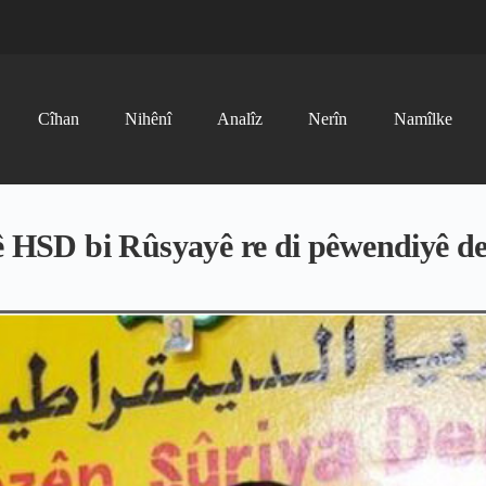
Cîhan
Nihênî
Analîz
Nerîn
Namîlke
yê HSD bi Rûsyayê re di pêwendiyê d