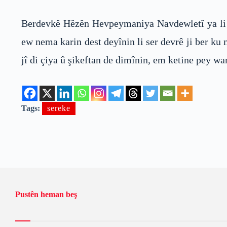
Berdevkê Hêzên Hevpeymaniya Navdewletî ya li 
ew nema karin dest deyînin li ser devrê ji ber ku 
jî di çiya û şikeftan de dimînin, em ketine pey wa
Tags:
sereke
Pustên heman beş