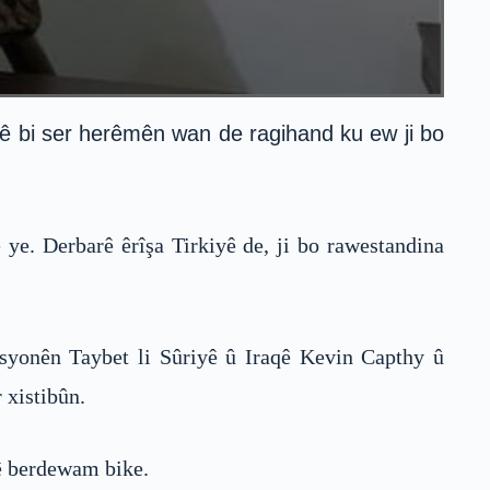
yê bi ser herêmên wan de ragihand ku ew ji bo
e. Derbarê êrîşa Tirkiyê de, ji bo rawestandina
asyonên Taybet li Sûriyê û Iraqê Kevin Capthy û
xistibûn.
ê berdewam bike.