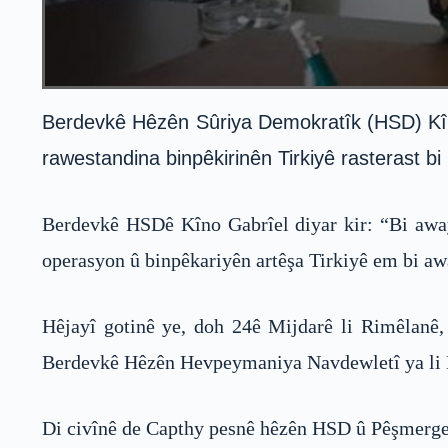
Berdevkê Hêzên Sûriya Demokratîk (HSD) Kîno 
rawestandina binpêkirinên Tirkiyê rasterast b
Berdevkê HSDê Kîno Gabrîel diyar kir: “Bi away
operasyon û binpêkariyên artêşa Tirkiyê em bi aw
Hêjayî gotinê ye, doh 24ê Mijdarê li Rimêlanê,
Berdevkê Hêzên Hevpeymaniya Navdewletî ya li D
Di civînê de Capthy pesnê hêzên HSD û Pêşmerge 