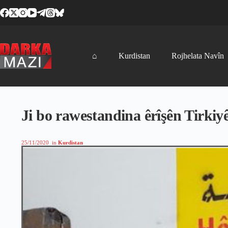
Skip
to
content
⌂
Kurdistan
Rojhelata Navîn
Ji bo rawestandina êrîşên Tirki
25/11/2020
in
Kurdistan