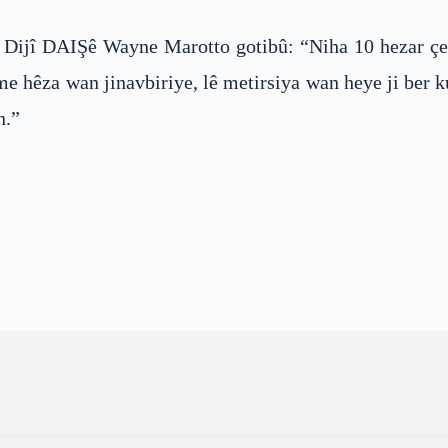
Dijî DAIŞê Wayne Marotto gotibû: “Niha 10 hezar çek
me hêza wan jinavbiriye, lê metirsiya wan heye ji ber k
n.”