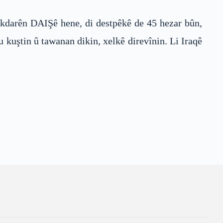
darên DAIŞê hene, di destpêkê de 45 hezar bûn,
u kuştin û tawanan dikin, xelkê direvînin. Li Iraqê