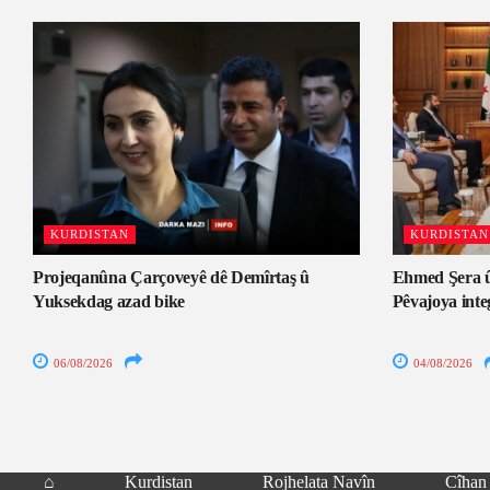
KURDISTAN
KURDISTAN
Projeqanûna Çarçoveyê dê Demîrtaş û
Ehmed Şera û
Yuksekdag azad bike
Pêvajoya inte
06/08/2026
04/08/2026
⌂
Kurdistan
Rojhelata Navîn
Cîhan