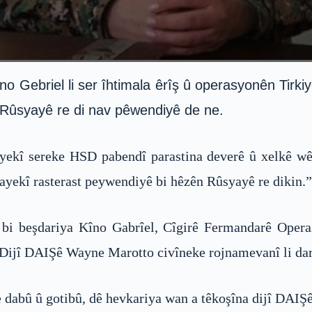
Gebriel li ser îhtimala êrîş û operasyonên Tirki
i Rûsyayê re di nav pêwendiyê de ne.
ekî sereke HSD pabendî parastina deverê û xelkê wê y
ayekî rasterast peywendiyê bi hêzên Rûsyayê re dikin.”
 bi beşdariya Kîno Gabrîel, Cîgirê Fermandarê Oper
ijî DAIŞê Wayne Marotto civîneke rojnamevanî li dar 
dabû û gotibû, dê hevkariya wan a têkoşîna dijî DAIŞ