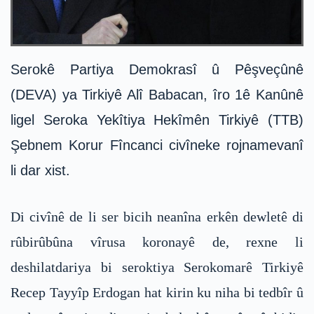
Serokê Partiya Demokrasî û Pêşveçûnê
(DEVA) ya Tirkiyê Alî Babacan, îro 1ê Kanûnê
ligel Seroka Yekîtiya Hekîmên Tirkiyê (TTB)
Şebnem Korur Fîncanci civîneke rojnamevanî
li dar xist.
Di civînê de li ser bicih neanîna erkên dewletê di
rûbirûbûna vîrusa koronayê de, rexne li
deshilatdariya bi seroktiya Serokomarê Tirkiyê
Recep Tayyîp Erdogan hat kirin ku niha bi tedbîr û