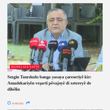
ROJHELATA NAVÎN
Sezgin Tanrıkulu banga yasaya çareseriyê kir:
Amadekariyên veşartî pêvajoyê di xetereyê de
dihêlin
01/08/2026