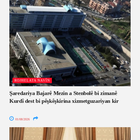
ROJHELATA NAVÎN
Şaredariya Bajarê Mezin a Stenbolê bi zimanê
Kurdî dest bi pêşkêşkirina xizmetguzariyan kir
01/08/2026