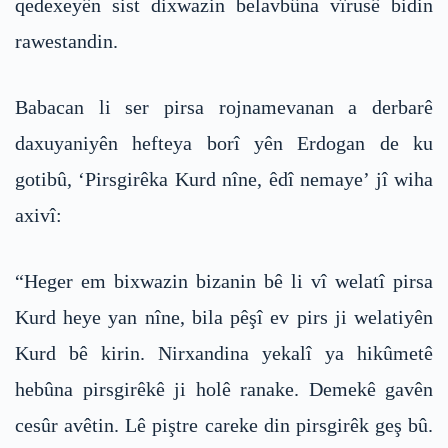
qedexeyên sist dixwazin belavbûna vîrusê bidin
rawestandin.
Babacan li ser pirsa rojnamevanan a derbarê
daxuyaniyên hefteya borî yên Erdogan de ku
gotibû, ‘Pirsgirêka Kurd nîne, êdî nemaye’ jî wiha
axivî:
“Heger em bixwazin bizanin bê li vî welatî pirsa
Kurd heye yan nîne, bila pêşî ev pirs ji welatiyên
Kurd bê kirin. Nirxandina yekalî ya hikûmetê
hebûna pirsgirêkê ji holê ranake. Demekê gavên
cesûr avêtin. Lê piştre careke din pirsgirêk geş bû.