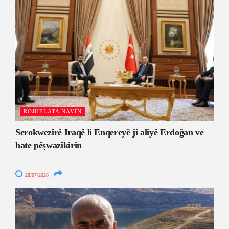
ROJHELATA NAVÎN
Serokwezîrê Iraqê li Enqereyê ji aliyê Erdoğan ve
hate pêşwazîkirin
28/07/2026