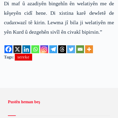
Di maf û azadiyên bingehîn ên welatiyên me de
kêşeyên cidî hene. Di xistina karê dewletê de
cudaxwazî tê kirin. Lewma jî bila ji welatiyên me
yên Kurd û dezgehên sivîl ên civakî bipirsin.”
Tags:
sereke
Pustên heman beş