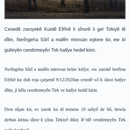
Cesedê zaroyekê Kurdê Efrînê li sînorê li gel Tirkiyê tê
dîtin, Nerîngeha Sûrî a mafên mirovan eşkere kir, ew bi
gulleyên cendirmeyên Tirk hatîye hedef kirin.
Nerîngeha Sûrî a mafên mirovan belav kirîye, ew zarokê herêma
Efrînê ku duh roja çarşemî 9/12/2020an cesedê wî li sînor hatîye
dîtin, ji hêla cendirmeyên Tirk ve hatîye hedif kirin.
Dest nîşan kir, ev zarok ku di temena 10 saliyê de bû, hewla
derbas kirina sînor û çûna Tirkiyê dikir, lê blê cendirmeyên Tirk