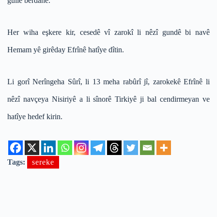
gulle berdanê.
Her wiha eşkere kir, cesedê vî zarokî li nêzî gundê bi navê
Hemam yê girêday Efrînê hatîye dîtin.
Li gorî Nerîngeha Sûrî, li 13 meha rabûrî jî, zarokekê Efrînê li
nêzî navçeya Nisiriyê a li sînorê Tirkiyê ji bal cendirmeyan ve
hatîye hedef kirin.
Tags:
sereke