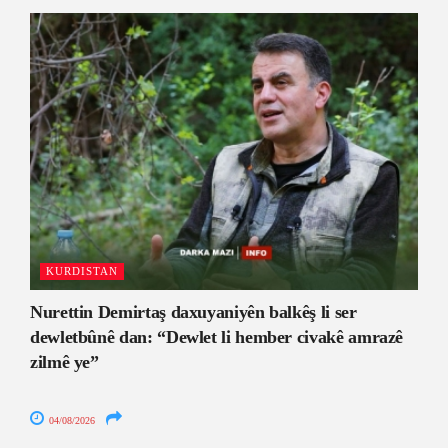
KURDISTAN
Nurettin Demirtaş daxuyaniyên balkêş li ser
dewletbûnê dan: “Dewlet li hember civakê amrazê
zilmê ye”
04/08/2026