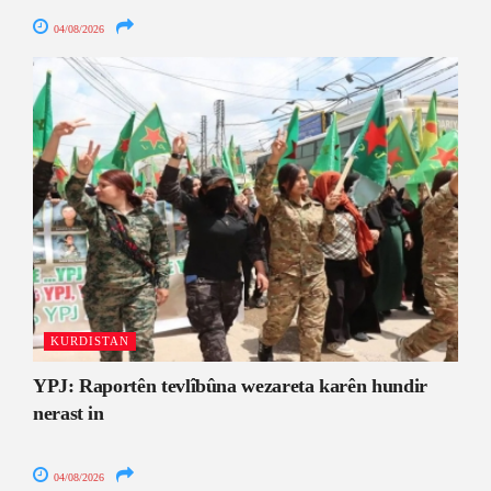
04/08/2026
KURDISTAN
YPJ: Raportên tevlîbûna wezareta karên hundir
nerast in
04/08/2026