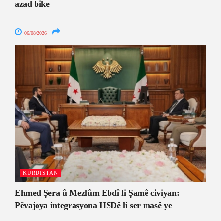
azad bike
06/08/2026
KURDISTAN
Ehmed Şera û Mezlûm Ebdî li Şamê civiyan:
Pêvajoya integrasyona HSDê li ser masê ye