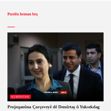
Pustên heman beş
KURDISTAN
Projeqanûna Çarçoveyê dê Demîrtaş û Yuksekdag