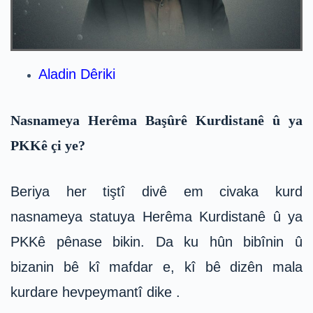
Aladin Dêriki
Nasnameya Herêma Başûrê Kurdistanê û ya
PKKê çi ye?
Beriya her tiştî divê em civaka kurd
nasnameya statuya Herêma Kurdistanê û ya
PKKê pênase bikin. Da ku hûn bibînin û
bizanin bê kî mafdar e, kî bê dizên mala
kurdare hevpeymantî dike .