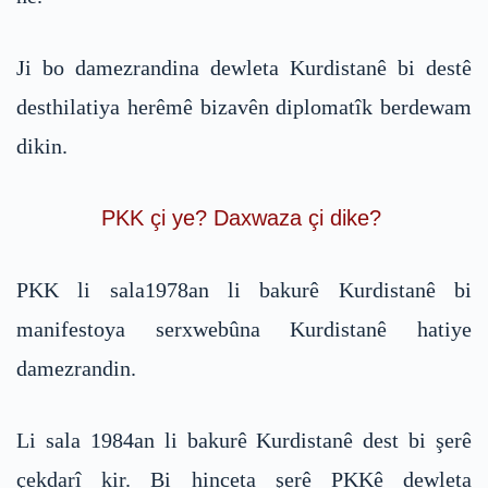
Ji bo damezrandina dewleta Kurdistanê bi destê
desthilatiya herêmê bizavên diplomatîk berdewam
dikin.
PKK çi ye? Daxwaza çi dike?
PKK li sala1978an li bakurê Kurdistanê bi
manifestoya serxwebûna Kurdistanê hatiye
damezrandin.
Li sala 1984an li bakurê Kurdistanê dest bi şerê
çekdarî kir. Bi hinceta şerê PKKê dewleta