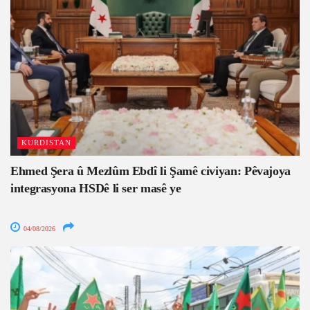
KURDISTAN
Ehmed Şera û Mezlûm Ebdî li Şamê civiyan: Pêvajoya
integrasyona HSDê li ser masê ye
04/08/2026