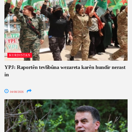
KURDISTAN
YPJ: Raportên tevlîbûna wezareta karên hundir nerast
in
04/08/2026