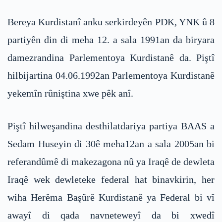
Bereya Kurdistanî anku serkirdeyên PDK, YNK û 8
partiyên din di meha 12. a sala 1991an da biryara
damezrandina Parlementoya Kurdistanê da. Piştî
hilbijartina 04.06.1992an Parlementoya Kurdistanê
yekemîn rûniştina xwe pêk anî.
Piştî hilweşandina desthilatdariya partiya BAAS a
Sedam Huseyin di 30ê meha12an a sala 2005an bi
referandûmê di makezagona nû ya Iraqê de dewleta
Iraqê wek dewleteke federal hat binavkirin, her
wiha Herêma Başûrê Kurdistanê ya Federal bi vî
awayî di qada navneteweyî da bi xwedî