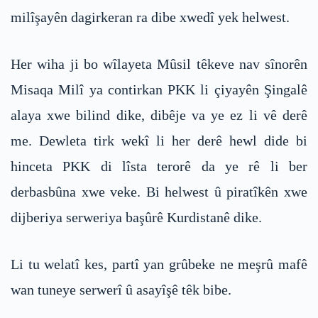
milîşayên dagirkeran ra dibe xwedî yek helwest.
Her wiha ji bo wîlayeta Mûsil têkeve nav sînorên
Misaqa Milî ya contirkan PKK li çiyayên Şingalê
alaya xwe bilind dike, dibêje va ye ez li vê derê
me. Dewleta tirk wekî li her derê hewl dide bi
hinceta PKK di lîsta terorê da ye rê li ber
derbasbûna xwe veke. Bi helwest û piratîkên xwe
dijberiya serweriya başûrê Kurdistanê dike.
Li tu welatî kes, partî yan grûbeke ne meşrû mafê
wan tuneye serwerî û asayîşê têk bibe.