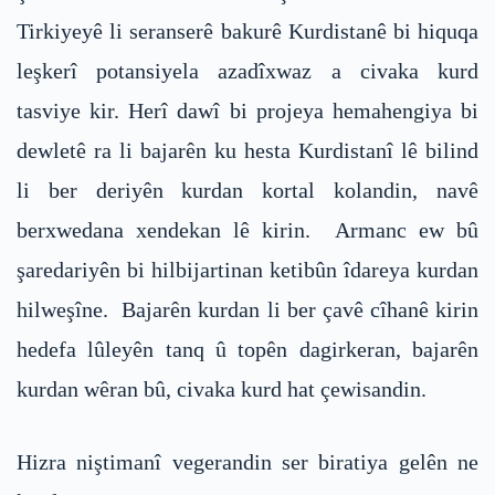
Tirkiyeyê li seranserê bakurê Kurdistanê bi hiquqa
leşkerî potansiyela azadîxwaz a civaka kurd
tasviye kir. Herî dawî bi projeya hemahengiya bi
dewletê ra li bajarên ku hesta Kurdistanî lê bilind
li ber deriyên kurdan kortal kolandin, navê
berxwedana xendekan lê kirin. Armanc ew bû
şaredariyên bi hilbijartinan ketibûn îdareya kurdan
hilweşîne. Bajarên kurdan li ber çavê cîhanê kirin
hedefa lûleyên tanq û topên dagirkeran, bajarên
kurdan wêran bû, civaka kurd hat çewisandin.
Hizra niştimanî vegerandin ser biratiya gelên ne