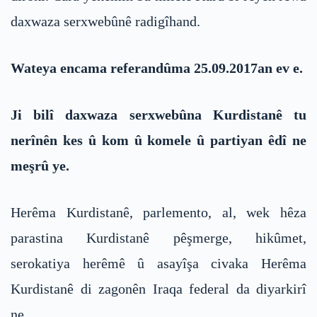
daxwaza serxwebûnê radigîhand.
Wateya encama referandûma 25.09.2017an ev e.
Ji bilî daxwaza serxwebûna Kurdistanê tu
nerînên kes û kom û komele û partiyan êdî ne
meşrû ye.
Herêma Kurdistanê, parlemento, al, wek hêza
parastina Kurdistanê pêşmerge, hikûmet,
serokatiya herêmê û asayîşa civaka Herêma
Kurdistanê di zagonên Iraqa federal da diyarkirî
ne.