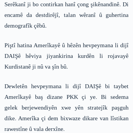
Serêkanî ji bo contirkan hanî çong şikênandinê. Di
encamê da destdirêjî, talan wêranî û guhertina
demografîk çêbû.
Piştî hatina Amerîkayê û hêzên hevpeymana li dijî
DAIŞê hêviya jiyankirina kurdên li rojavayê
Kurdistanê ji nû va şîn bû.
Dewletên hevpeymana li dijî DAIŞê bi taybet
Amerîkayê baş dizane PKK çi ye. Bi sedema
gelek berjewendiyên xwe yên stratejîk paşguh
dike. Amerîka çi dem bixwaze dikare van lîstikan
rawestîne û vala derxîne.