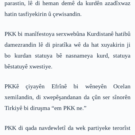
parastin, lê di heman demê da kurdên azadîxwaz
hatin tasfiyekirin û çewisandin.
PKK bi manîfestoya serxwebûna Kurdistanê hatibû
damezrandin lê di piratîka wê da hat xuyakirin ji
bo kurdan statuya bê nasnameya kurd, statuya
bêstatuyê xwestiye.
PKKê çiyayên Efrînê bi wêneyên Ocelan
xemilandin, di xwepêşandanan da çûn ser sînorên
Tirkiyê bi diruşma “em PKK ne.”
PKK di qada navdewletî da wek partiyeke terorîst