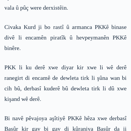
vala û pûç were derxistêin.
Civaka Kurd ji bo rastî û armanca PKKê binase
divê li encamên piratîk û hevpeymanên PKKê
binêre.
PKK li ku derê xwe diyar kir xwe li wê derê
ranegirt di encamê de dewleta tirk li şûna wan bi
cih bû, derbasî kuderê bû dewleta tirk li dû xwe
kişand wê derê.
Bi navê pêvajoya aşîtiyê PKKê hêza xwe derbasî
Başûr kir gav bi gav di kûraniya Başûr da ji