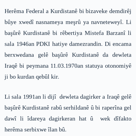
Herêma Federal a Kurdistanê bi bizaveke demdirêj
bûye xwedî nasnameya meşrû ya navneteweyî. Li
başûrê Kurdistanê bi rêbertiya Mistefa Barzanî li
sala 1946an PDKI hatiye damezrandin. Di encama
berxwedana gelê başûrê Kurdistanê da dewleta
Iraqê bi peymana 11.03.1970an statuya otonomiyê
ji bo kurdan qebûl kir.
Li sala 1991an li dijî dewleta dagirker a Iraqê gelê
başûrê Kurdistanê rabû serhildanê û bi raperîna gel
dawî li îdareya dagirkeran hat û wek dîfakto
herêma serbixwe îlan bû.