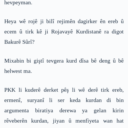
hevpeyman.
Heya wê rojê ji bilî rejimên dagirker ên ereb û
ecem û tirk kê ji Rojavayê Kurdistanê ra digot
Bakurê Sûrî?
Mixabin bi giştî tevgera kurd dîsa bê deng û bê
helwest ma.
PKK li kuderê derket pêş li wê derê tirk ereb,
ermenî, suryanî li ser keda kurdan di bin
argumenta biratiya derewa ya gelan kirin
rêveberên kurdan, jiyan û menfìyeta wan hat