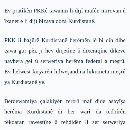
Ev pratîkên PKKê tawanin li dijî mafên mirovan û
îxanet e li dijî bizava doza Kurdistanê.
PKK li başûrê Kurdistanê herêmên lê bi cih dibe
çawa gur pêz ji hev diqetîne û dixeniqîne dikeve
navbera gel û serweriya herêma federal a meşrû.
Ev helwest kiryarên hilweşandina hikumeta meşrû
ya Kurdistanê ye.
Berdewamiya çalakiyên terorî maf dide asayîşa
herêma Kurdistanê di her warî da tedbîrên
têkdaran rawestîne û tehdidên li ser serweriya