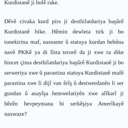
Kurdistanê ji holê rake.
Dêvê civaka kurd pirs ji desthilatdariya başûrê
Kurdistanê bike. Hêmin dewleta tirk ji bo
tunekirina maf, nasname û statuya kurdan hebûna
navê PKKê ya di lîsta terorê da ji xwe ra dike
hincet çima desthilatdariya başûrê Kurdistanê ji bo
serweriya xwe û parastina statuya Kurdistanê mafê
parastina xwe li dijî van êrîş û destwerdanên li ser
gundan û asayîşa hemwelatiyên xwe alîkarî ji
hêzên hevpeymana bi serkêşiya Amerîkayê
naxwaze?