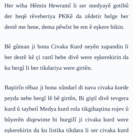
Her wiha Hêmin Hewramî li ser medyayê gotibû
der heqê rêveberiya PKKê da zêdetir belge ber
destê me hene, dema pêwîst be em ê eşkere bikin.
Bê gûman ji bona Civaka Kurd neyên xapandin li
ber destê kê çi rastî hebe divê were eşkerekirin da
ku bergî li ber tikdariya were girtên.
Baştirîn rêbaz ji bona xûndarî di nava civaka kurde
peyda nebe bergî lê bê girtên, Bi giştî divê tevgera
kurd û taybetî Medya kurd rola tikgihaştina rojev û
bûyerên diqewime bi hurgilî ji civaka kurd were
eşkerekirin da ku listika tikdara li ser civaka kurd