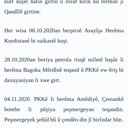
kurt kujer hatin girtin û îtîraf kirin ku ferman ji
Qandîlê girtine.
Her wisa 08.10.2020an berpirsê Asayîşa Herêma
Kurdistanê bi suikastê kuşt.
28.10.2020an boriya petrola risqê miletê başûr li
herêma Bagoka Mêrdînê teqand û PKKê ew êriş bi
daxuyaniyan li xwe girt.
04.11.2020. PKKê li herêma Amêdiyê, Çemankê
bombe li pêşiya peşmergeyan teqandin.
Peşmergeyek şehîd bû û çendên din jî birîndar bûn.