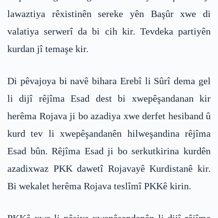
lawaztiya rêxistinên sereke yên Başûr xwe di
valatiya serwerî da bi cih kir. Tevdeka partiyên
kurdan jî temaşe kir.
Di pêvajoya bi navê bihara Erebî li Sûrî dema gel
li dijî rêjîma Esad dest bi xwepêşandanan kir
herêma Rojava ji bo azadiya xwe derfet hesiband û
kurd tev li xwepêşandanên hilweşandina rêjîma
Esad bûn. Rêjîma Esad ji bo serkutkirina kurdên
azadixwaz PKK dawetî Rojavayê Kurdistanê kir.
Bi wekalet herêma Rojava teslîmî PKKê kirin.
PKKê xwe li pêşiya xwepêşandanên li dijî rêjîma