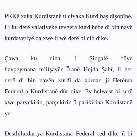
PKKê xaka Kurdistanê û civaka Kurd baş dişopîne.
Li ku derê valatiyeke tevgera kurd hebe di bin navê
kurdayetiyê da xwe li wê derê bi cih dike.
Çawa ku niha li Şingalê bûye
hevpeymana milîşayên Îranê Hejda Şabî, li her
derê di bin navên kurdî da kurdan ji Herêma
Federal a Kurdistanê dûr dixe. Ev helwest bi serê
xwe parvekirin, parçekirin û parîkirina Kurdistanê
ye.
Desthilatdariya Kurdistana Federal red dike û bi