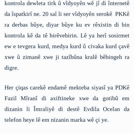
kontrola dewleta tirk û vîdyoyên wê jî di înternetê
da îspatkirî ne. 20 sal li ser vîdyoyên serokê PKKê
ra derbas bûye, diyar bûye ku ev rêxistin di bin
kontrola kê da tê birêvebirin. Lê ya herî sosirmet
ew e tevgera kurd, medya kurd û civaka kurd çavê
xwe û zimanê xwe ji tazîbûna kralê bêbingeh ra
digre.
Her çiqas carekê endamê mekteba siyasî ya PDKê
Fazil Mîranî di axiftineke xwe da gotibû em
dizanin li Îmraliyê di destê Evdila Ocelan da
telefon heye lê em nizanin marka wê çi ye.