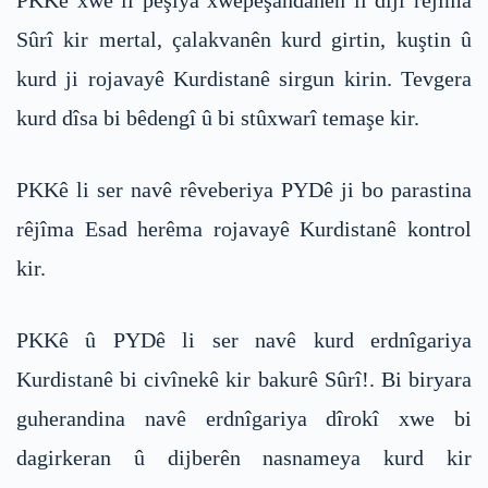
Sûrî kir mertal, çalakvanên kurd girtin, kuştin û
kurd ji rojavayê Kurdistanê sirgun kirin. Tevgera
kurd dîsa bi bêdengî û bi stûxwarî temaşe kir.
PKKê li ser navê rêveberiya PYDê ji bo parastina
rêjîma Esad herêma rojavayê Kurdistanê kontrol
kir.
PKKê û PYDê li ser navê kurd erdnîgariya
Kurdistanê bi civînekê kir bakurê Sûrî!. Bi biryara
guherandina navê erdnîgariya dîrokî xwe bi
dagirkeran û dijberên nasnameya kurd kir