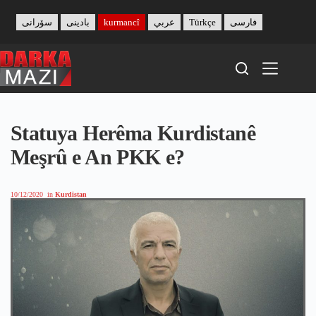
Skip
to
سۆرانی
بادینی
kurmancî
عربي
Türkçe
فارسی
content
Statuya Herêma Kurdistanê
Meşrû e An PKK e?
10/12/2020
in
Kurdistan