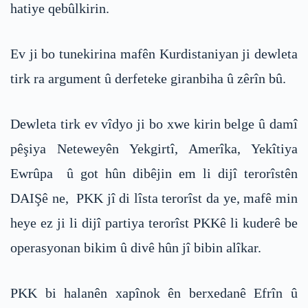
hatiye qebûlkirin.
Ev ji bo tunekirina mafên Kurdistaniyan ji dewleta
tirk ra argument û derfeteke giranbiha û zêrîn bû.
Dewleta tirk ev vîdyo ji bo xwe kirin belge û damî
pêşiya Neteweyên Yekgirtî, Amerîka, Yekîtiya
Ewrûpa û got hûn dibêjin em li dijî terorîstên
DAIŞê ne, PKK jî di lîsta terorîst da ye, mafê min
heye ez ji li dijî partiya terorîst PKKê li kuderê be
operasyonan bikim û divê hûn jî bibin alîkar.
PKK bi halanên xapînok ên berxedanê Efrîn û