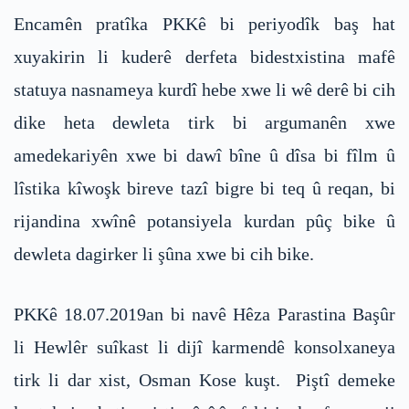
Encamên pratîka PKKê bi periyodîk baş hat
xuyakirin li kuderê derfeta bidestxistina mafê
statuya nasnameya kurdî hebe xwe li wê derê bi cih
dike heta dewleta tirk bi argumanên xwe
amedekariyên xwe bi dawî bîne û dîsa bi fîlm û
lîstika kîwoşk bireve tazî bigre bi teq û reqan, bi
rijandina xwînê potansiyela kurdan pûç bike û
dewleta dagirker li şûna xwe bi cih bike.
PKKê 18.07.2019an bi navê Hêza Parastina Başûr
li Hewlêr suîkast li dijî karmendê konsolxaneya
tirk li dar xist, Osman Kose kuşt. Piştî demeke