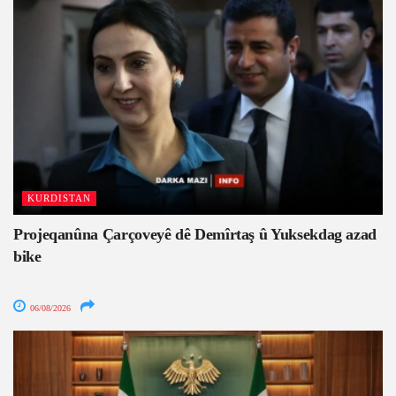
KURDISTAN
Projeqanûna Çarçoveyê dê Demîrtaş û Yuksekdag azad
bike
06/08/2026