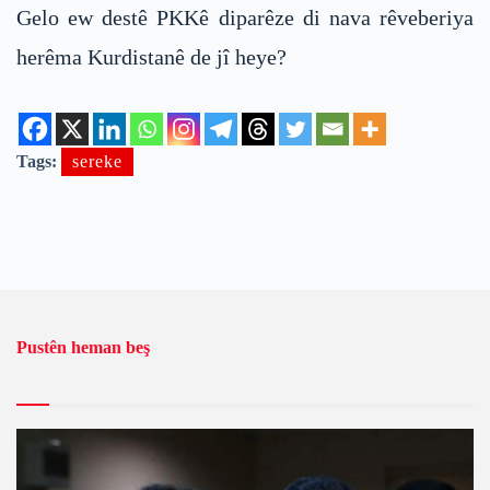
Gelo ew destê PKKê diparêze di nava rêveberiya
herêma Kurdistanê de jî heye?
Tags:
sereke
Pustên heman beş