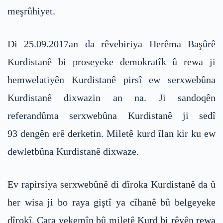
meşrûhiyet.
Di 25.09.2017an da rêvebiriya Herêma Başûrê
Kurdistanê bi proseyeke demokratîk û rewa ji
hemwelatiyên Kurdistanê pirsî ew serxwebûna
Kurdistanê dixwazin an na. Ji sandoqên
referandûma serxwebûna Kurdistanê ji sedî
93 dengên erê derketin. Miletê kurd îlan kir ku ew
dewletbûna Kurdistanê dixwaze.
Ev rapirsiya serxwebûnê di dîroka Kurdistanê da û
her wisa ji bo raya giştî ya cîhanê bû belgeyeke
dîrokî. Cara yekemîn bû miletê Kurd bi rêyên rewa