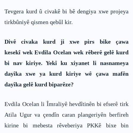
Tevgera kurd û civakê bi bê dengiya xwe projeya
tirkbûniyê qismen qebûl kir.
Divê civaka kurd ji xwe pirs bike çawa
kesekî wek Evdila Ocelan wek rêberê gelê kurd
bi nav kiriye. Yekî ku xiyanet li nasnameya
dayîka xwe ya kurd kiriye wê çawa mafên
dayîka gelê kurd biparêze?
Evdila Ocelan li Îmraliyê hevdîtinên bi efserê tirk
Atila Ugur va çendîn caran plangeriyên berfireh
kirine bi mebesta rêveberiya PKKê bixe bin