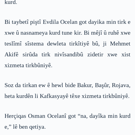
kurd.
Bi taybetî piştî Evdila Ocelan got dayika min tirk e
xwe û nasnameya kurd tune kir. Bi mêjî û ruhê xwe
teslîmî sîstema dewleta tirkîtiyê bû, ji Mehmet
Akifê sirûda tirk nivîsandibû zidetir xwe xist
xizmeta tirkbûniyê.
Soz da tirkan ew ê hewl bide Bakur, Başûr, Rojava,
heta kurdên li Kafkasyayê têxe xizmeta tirkbûniyê.
Herçiqas Osman Ocelanî got “na, dayîka min kurd
e,” lê ben qetiya.