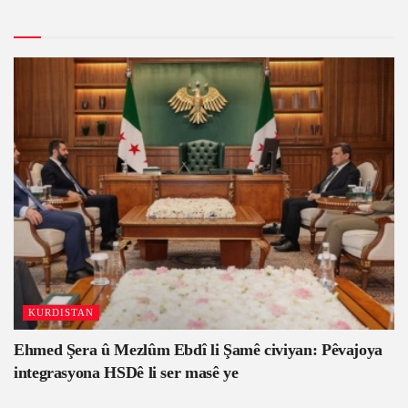
KURDISTAN
Ehmed Şera û Mezlûm Ebdî li Şamê civiyan: Pêvajoya
integrasyona HSDê li ser masê ye