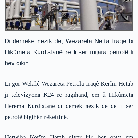
Di demeke nêzîk de, Wezareta Nefta Iraqê bi
Hikûmeta Kurdistanê re li ser mijara petrolê li
hev dikin.
Li gor Wekîlê Wezareta Petrola Iraqê Kerîm Hetab
ji televîzyona K24 re ragihand, em û Hikûmeta
Herêma Kurdistanê di demek nêzîk de dê li ser
petrolê bigihên rêkeftinê.
Herwiha Kerîm Hetab diyar kir, her gava em