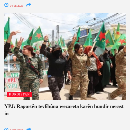
04/08/2026
KURDISTAN
YPJ: Raportên tevlîbûna wezareta karên hundir nerast
in