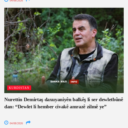
04/08/2026
KURDISTAN
Nurettin Demirtaş daxuyaniyên balkêş li ser dewletbûnê
dan: “Dewlet li hember civakê amrazê zilmê ye”
04/08/2026