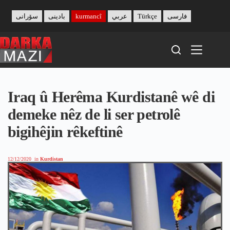
Skip
to
سۆرانی
بادینی
kurmancî
عربي
Türkçe
فارسی
content
Iraq û Herêma Kurdistanê wê di
demeke nêz de li ser petrolê
bigihêjin rêkeftinê
12/12/2020
in
Kurdistan