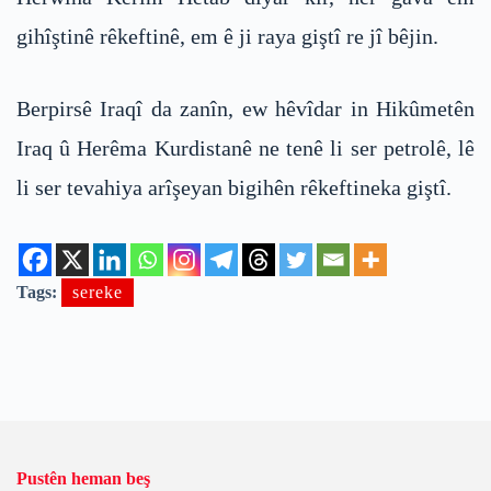
gihîştinê rêkeftinê, em ê ji raya giştî re jî bêjin.
Berpirsê Iraqî da zanîn, ew hêvîdar in Hikûmetên
Iraq û Herêma Kurdistanê ne tenê li ser petrolê, lê
li ser tevahiya arîşeyan bigihên rêkeftineka giştî.
Tags:
sereke
Pustên heman beş