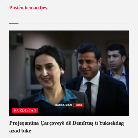
Pustên heman beş
KURDISTAN
Projeqanûna Çarçoveyê dê Demîrtaş û Yuksekdag
azad bike