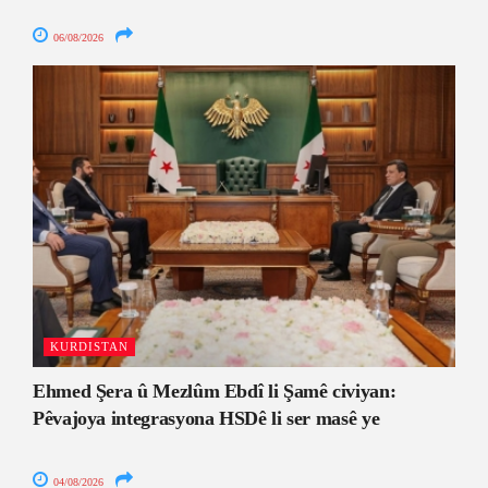
06/08/2026
KURDISTAN
Ehmed Şera û Mezlûm Ebdî li Şamê civiyan:
Pêvajoya integrasyona HSDê li ser masê ye
04/08/2026