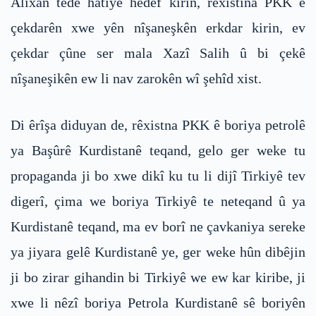
Alîxan têde hatîye hedef kirin, rêxistina PKK ê
çekdarên xwe yên nîşaneşkên erkdar kirin, ev
çekdar çûne ser mala Xazî Salih û bi çekê
nîşaneşikên ew li nav zarokên wî şehîd xist.
Di êrîşa diduyan de, rêxistna PKK ê boriya petrolê
ya Başûrê Kurdistanê teqand, gelo ger weke tu
propaganda ji bo xwe dikî ku tu li dijî Tirkiyê tev
digerî, çima we boriya Tirkiyê te neteqand û ya
Kurdistanê teqand, ma ev borî ne çavkaniya sereke
ya jiyara gelê Kurdistanê ye, ger weke hûn dibêjin
ji bo zirar gihandin bi Tirkiyê we ew kar kiribe, ji
xwe li nêzî boriya Petrola Kurdistanê sê boriyên