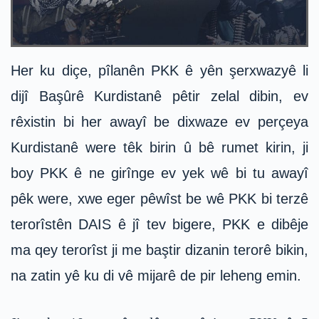
Her ku diçe, pîlanên PKK ê yên şerxwazyê li
dijî Başûrê Kurdistanê pêtir zelal dibin, ev
rêxistin bi her awayî be dixwaze ev perçeya
Kurdistanê were têk birin û bê rumet kirin, ji
boy PKK ê ne girînge ev yek wê bi tu awayî
pêk were, xwe eger pêwîst be wê PKK bi terzê
terorîstên DAIS ê jî tev bigere, PKK e dibêje
ma qey terorîst ji me baştir dizanin terorê bikin,
na zatin yê ku di vê mijarê de pir leheng emin.