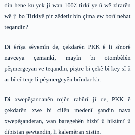
din hene ku yek ji wan 100٪ tirkî ye û wê zirarên
wê ji bo Tirkiyê pir zêdetir bin çima ew borî nehat
teqandin?
Di êrîşa sêyemîn de, çekdarên PKK ê li sînorê
navçeya çemankî, mayîn bi otombêlên
pêşmergeyan ve teqandin, piştre bi çekê bî key sî û
ar bî cî teqe li pêşmergeyên brîndar kir.
Di xwepêşandanên rojên rabûrî jî de, PKK ê
çekdarên xwe bi cilên medenî şandin nava
xwepêşanderan, wan baregehên hizbî û hikûmî û
dibistan şewtandin, li kalemêran xistin.