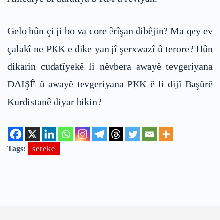
Gelo hûn çi ji bo va core êrîşan dibêjin? Ma qey ev
çalakî ne PKK e dike yan jî şerxwazî û terore? Hûn
dikarin cudatîyekê li nêvbera awayê tevgeriyana
DAIŞÊ û awayê tevgeriyana PKK ê li dijî Başûrê
Kurdistanê diyar bikin?
Tags:
sereke