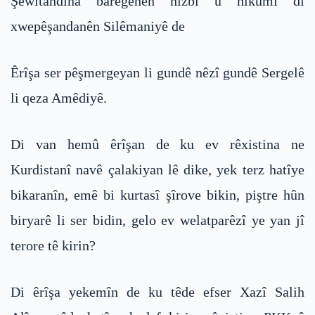
Şewitandina baregehên hizbî û hikûmî di
xwepêşandanên Silêmaniyê de
Êrîşa ser pêşmergeyan li gundê nêzî gundê Sergelê
li qeza Amêdiyê.
Di van hemû êrîşan de ku ev rêxistina ne
Kurdistanî navê çalakiyan lê dike, yek terz hatîye
bikaranîn, emê bi kurtasî şîrove bikin, piştre hûn
biryarê li ser bidin, gelo ev welatparêzî ye yan jî
terore tê kirin?
Di êrîşa yekemîn de ku têde efser Xazî Salih