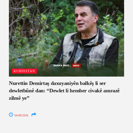
KURDISTAN
Nurettin Demirtaş daxuyaniyên balkêş li ser
dewletbûnê dan: “Dewlet li hember civakê amrazê
zilmê ye”
04/08/2026