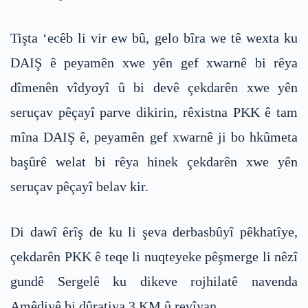
Tişta ‘ecêb li vir ew bû, gelo bîra we tê wexta ku
DAIŞ ê peyamên xwe yên gef xwarnê bi rêya
dîmenên vîdyoyî û bi devê çekdarên xwe yên
seruçav pêçayî parve dikirin, rêxistna PKK ê tam
mîna DAIŞ ê, peyamên gef xwarnê ji bo hkûmeta
başûrê welat bi rêya hinek çekdarên xwe yên
seruçav pêçayî belav kir.
Di dawî êrîş de ku li şeva derbasbûyî pêkhatîye,
çekdarên PKK ê teqe li nuqteyeke pêşmerge li nêzî
gundê Sergelê ku dikeve rojhilatê navenda
Amêdiyê bi dûratiya 3 KM û revîyan.