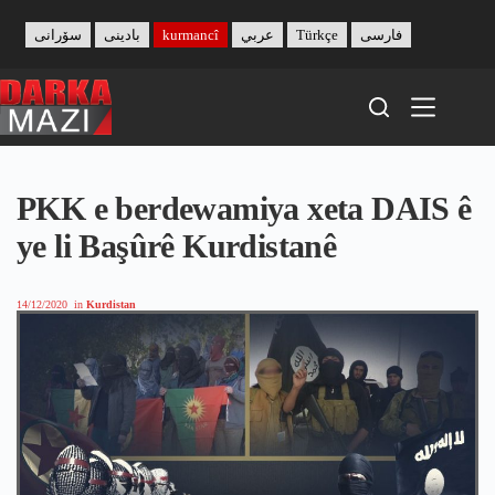
Skip
to
سۆرانی
بادینی
kurmancî
عربي
Türkçe
فارسی
content
PKK e berdewamiya xeta DAIS ê
ye li Başûrê Kurdistanê
14/12/2020
in
Kurdistan