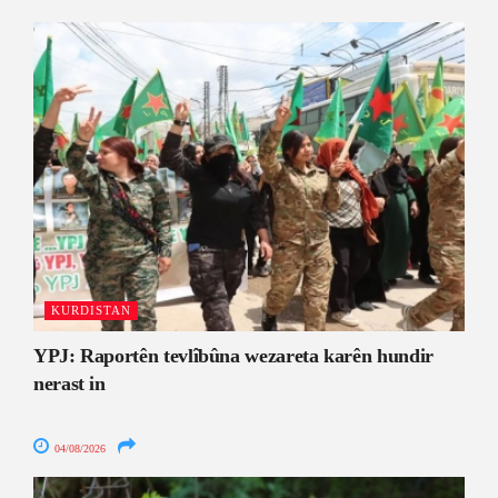
KURDISTAN
YPJ: Raportên tevlîbûna wezareta karên hundir
nerast in
04/08/2026