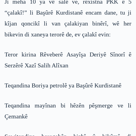
Ji meha 10 ya vê salê ve, rêxistna PKK ê 5
“çalakî!” li Başûrê Kurdistanê encam dane, tu ji
kîjan qoncikî li van çalakiyan binêrî, wê her
bikevin di xaneya terorê de, ev çalakî evin:
Teror kirina Rêveberê Asayîşa Deriyê Sînorî ê
Serzêrê Xazî Salih Alîxan
Teqandina Boriya petrolê ya Başûrê Kurdistanê
Teqandina mayînan bi hêzên pêşmerge ve li
Çemankê