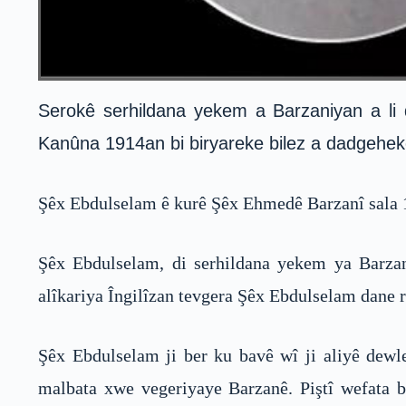
Serokê serhildana yekem a Barzaniyan a li di
Kanûna 1914an bi biryareke bilez a dadgeheke 
Şêx Ebdulselam ê kurê Şêx Ehmedê Barzanî sala 
Şêx Ebdulselam, di serhildana yekem ya Barzan
alîkariya Îngilîzan tevgera Şêx Ebdulselam dane ra
Şêx Ebdulselam ji ber ku bavê wî ji aliyê dewlet
malbata xwe vegeriyaye Barzanê. Piştî wefata ba