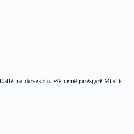
 Mûsilê hat darvekirin. Wê demê parêzgarê Mûsilê