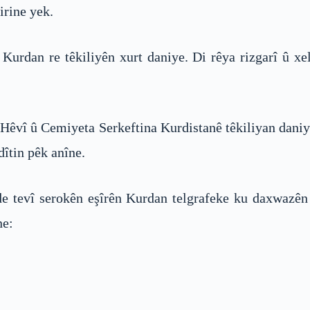
irine yek.
Kurdan re têkiliyên xurt daniye. Di rêya rizgarî û xe
 Hêvî û Cemiyeta Serkeftina Kurdistanê têkiliyan dan
îtin pêk anîne.
e tevî serokên eşîrên Kurdan telgrafeke ku daxwazên K
ne: