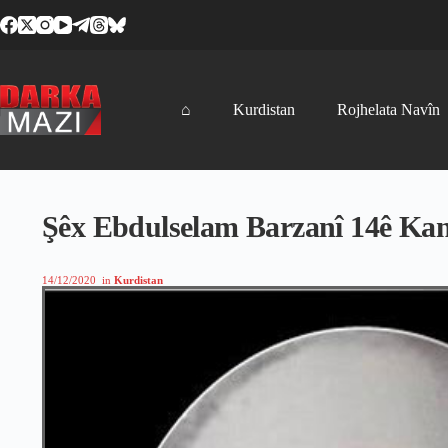
Skip
to
content
⌂
Kurdistan
Rojhelata Navîn
Şêx Ebdulselam Barzanî 14ê Kan
14/12/2020
in
Kurdistan