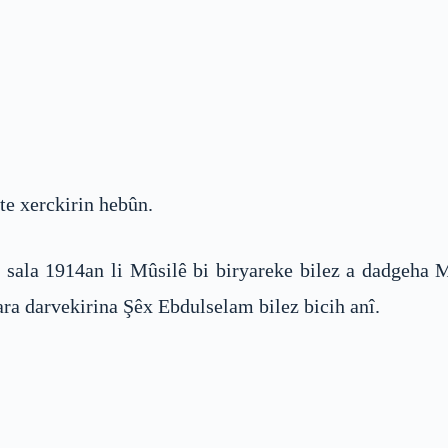
te xerckirin hebûn.
a sala 1914an li Mûsilê bi biryareke bilez a dadgeha
ra darvekirina Şêx Ebdulselam bilez bicih anî.