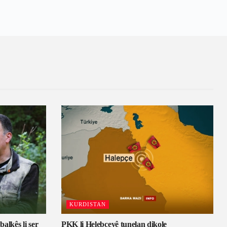
KURDISTAN
alkêş li ser
PKK li Helebceyê tunelan dikole