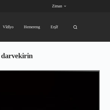
Ziman
Vîdîyo
Hemereng
Erşîf
 darvekirin