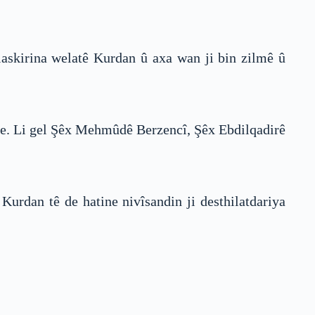
laskirina welatê Kurdan û axa wan ji bin zilmê û
iye. Li gel Şêx Mehmûdê Berzencî, Şêx Ebdilqadirê
urdan tê de hatine nivîsandin ji desthilatdariya