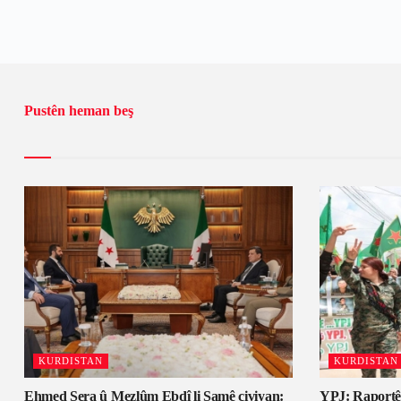
Pustên heman beş
KURDISTAN
KURDISTAN
Ehmed Şera û Mezlûm Ebdî li Şamê civiyan:
YPJ: Raportê