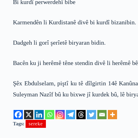
Bi kurdî perwerdehî bibe
Karmendên li Kurdistanê divê bi kurdî bizanibin.
Dadgeh li gorî şerîetê biryaran bidin.
Bacên ku ji herêmê têne stendin divê li herêmê bê
Şêx Ebdulselam, piştî ku tê dîlgirtin 14ê Kanûn
Suleyman Nazîf bû ku bixwe jî kurdek bû, lê birya
Tags:
sereke