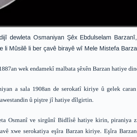
jî dewleta Osmaniyan Şêx Ebdulselam Barzanî, piş
li Mûsilê li ber çavê birayê wî Mele Mistefa Barzan
1887an wek endamekî malbata şêxên Barzan hatiye din
iyan a sala 1908an de serokatî kiriye û gelek cara
westandin û piştre jî hatiye dîlgirtin.
a Osmanî ve sirgûnî Bidlîsê hatiye kirin, piraniya za
vê xwe serokatiya eşîra Barzan kiriye. Eşîra Barzan