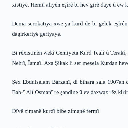
xistiye. Hemû aliyên eşîrê bi hev girê daye û ew k
Dema serokatiya xwe ya kurd de bi gelek eşîrên 
dagirkeriyê geriyaye.
Bi rêxistinên wekî Cemiyeta Kurd Tealî û Terakî,
Nehrî, Îsmaîl Axa Şikak li ser mesela Kurdan hevd
Şêx Ebdulselam Barzanî, di bihara sala 1907an d
Bab-î Alî Osmanî re şandine û ev daxwaz rêz kiri
Dîvê zimanê kurdî bibe zimanê fermî