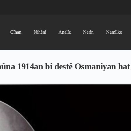
Cîhan
Nihênî
Analîz
Nerîn
Namîlke
ûna 1914an bi destê Osmaniyan hat