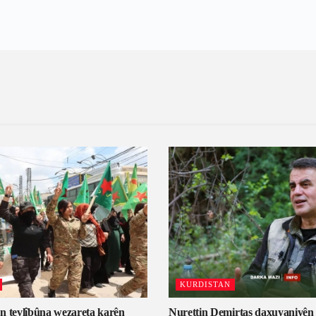
KURDISTAN
n tevlîbûna wezareta karên
Nurettin Demirtaş daxuyaniyên b